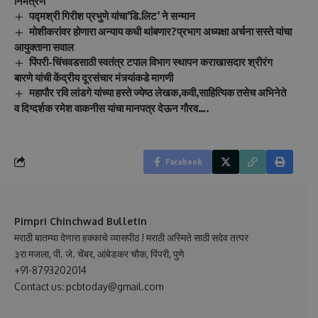
निमंत्रण
पद्मश्री गिरीश प्रभुणे यांचा’डि.लिट’ ने सन्मान
मोशीकरांवर होणारा अन्याय कधी थांबणार?प्रभाग अध्यक्षा अर्चना सस्ते यांचा
आयुक्ताना सवाल
पिंपरी-चिंचवडसाठी स्वतंत्र टपाल विभाग स्थापन कराखासदार श्रीरंग
बारणे यांची केंद्रीय दूरसंचार मंत्र्यांकडे मागणी
महापौर रवि लांडगे यांच्या हस्ते ज्येष्ठ लेखक,कवी,साहित्यिक तसेच अभिनेते
व दिग्दर्शक रमेश वाकनीस यांचा मानपत्र देऊन गौरव….
Facebook
Pimpri Chinchwad Bulletin
मराठी बातम्या देणारा हक्काचे व्यासपीठ ! मराठी अस्मिते साठी सदेव तत्पर
३रा मजला, पी. जे. चेंबर, आंबेडकर चौक, पिंपरी, पुणे
+91-8793202014
Contact us: pcbtoday@gmail.com