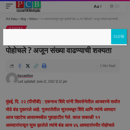
Aa
Font
Resizer
Pcb Today
>
Blog
>
Others
>
११ आमदारांपासून सुरू झालेले बंड ४६ वर पोहोचले ? अजून संख्या वाढण्याची शक्यता
OTHERS
CLOSE
११ आमदारांपासून सुरू झालेले बंड ४६ वर
पोहोचले ? अजून संख्या वाढण्याची शक्यता
2 Min Read
bpcauthor
Last updated: June 22, 2022 12:22 pm
मुंबई, दि. २२ (पीसीबी) : एकनाथ शिंदे यांनी शिवसेनेतील आजवरचे सर्वात
मोठे बंड पुकारले आहे. गुजरातेतील सुरतमधून शिंदे आणि त्यांचे आमदार
आज पहाटेच आसाममधील गुवाहाटीत गेले. काल सकाळी ११
आमदारांपासून सुरू झालेले त्यांचे बंड आज ४६ आमदारांपर्यंत पोहोचले