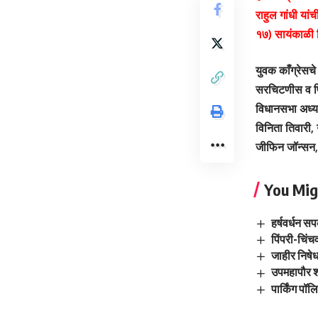
राहुल गांधी या
१७) सायंकाळी च
युवक काँग्रेसचे 
सरचिटणीस व पिं
विधानसभा अध्यक
विनिता तिवारी,
जीफिन जॉन्सन, र
You Mig
हर्षवर्धन स
पिंपरी-चिंच
जाहीर निषे
उपमहापौर शर
पार्किंग पॉ