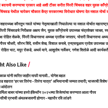
ंची बदनामी करण्याचा प्रकार आहे अशी टीका करीत पिंपरी चिंचवड शहर युवक काँग्रेस
िंचवड येथील चापेकर चौकात केंद्र सरकारच्या विरोधात घोषणा देत मशाल मोर्चा
शहराध्यक्ष कौस्तुभ नवले यांच्या नेतृत्वाखाली निघालेल्या या मशाल मोर्चात महाराष्ट्
परी चिंचवडचे निरीक्षक अक्षय जैन, युवक काँग्रेसचे उपाध्यक्ष चंद्रशेखर जाधव, स
्ष रोहित शेळके, पिंपरी विधानसभा अध्यक्ष प्रतीक जगताप, भोसरी विधानसभा अध्
 गौरव चौधरी, सौरभ शिंदे, वसीम शेख, विशाल कसबे, एनएसयूआय प्रदेश उपाध्यक्ष उम
ोहित भाट, मयुर रोकडे, अथर्व माने, आशुतोष नार्वेकर, गणेश शितोळे आदी कार्यकर्त
ht Also Like
पकाळ यांनी त्वरित जाहीर माफी मागावी.. योगेश बहल
वड शहरात ‘हर घर तिरंगा – तिरंगा यात्रा’ अभियानाची जय्यत तयारी; भाजपची विशेष 
ध आंदोलन
्मिला बाबर यांच्या हस्ते हॅकेथॉन २०२५च्या विजेत्यांचा करण्यात आला गौरव
लिसीची प्रभावी अंमलबजावणी होणार – महापौर रवि लांडगे