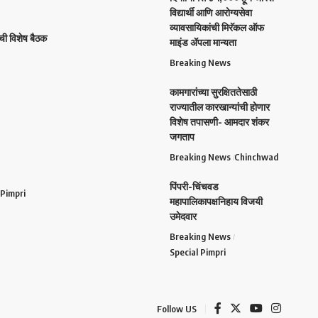
विद्यार्थी आणि आरोग्यसेवा
व्यावसायिकांची मिरॅकल ऑफ
ची विशेष बैठक
माइंड ॲपला मान्यता
Breaking News
कामगारांच्या सुरक्षिततेसाठी
राज्यातील कारखान्यांची होणार
विशेष तपासणी- आमदार शंकर
जगताप
Breaking News
Chinchwad
पिंपरी-चिंचवड
 Pimpri
महापालिकापक्षनिहाय विजयी
उमेदवार
Breaking News
Special Pimpri
Follow US