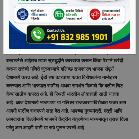
विरोधात निदर्शने आंदोलन करण्यात आलेमहाराष्ट्रातील सत्तेच्या
सारीपाटावरती गेल्या दहा-बारा दिवसापासून ज्या घडामोडी घडत आहेत
त्यांचा मास्टरमाईंड भाजपाच आहे आणि सत्ता संघर्षाची ही राजकीय
सर्कस इ डी सी बी आय सारख्या संविधानिक संघटनांचा दुरुपयोग करून
घडवून आणल्या हे आपल्या सर्वांसमोर स्पष्ट झाले आहे.
हे सर्व प्रस्थापित पक्ष चोर चोर मोसेरे भाई या उक्तीप्रमाणे भ्रष्टाचारात
बरबटलेले आहेतच त्यात सूडबुद्धीने कारवाया करून किंवा पैशाने खरेदी
करून सत्तेची गणिते जुळवण्याचे गलिच्छ राजकारण भाजपा संपूर्ण
देशामध्ये करत आहे. ईडी च्या कारवाया फक्त विरोधकांना नामोहरम
करण्यात आणि भाजपात सामील अथवा समर्थन मिळाले कि क्लीन चिट
देण्यासाठीच वापरत आहे. ही स्थिती भारतीय लोकशाही साठी घातक
आहे. आज देशामध्ये भाजपच्या या गलिच्छ राजकारणाविरोधात फक्त आम
आदमी पार्टीच सक्षमपणे लढा देत आहे. आपच्या मुख्यमंत्री, मंत्री आणि
आमदारांना दिल्लीमध्ये भाजपने केंद्रीय यंत्रणेच्या माध्यमातून त्रास दिला
परंतु आम आदमी पार्टी या सर्व पुरून उरली आहे.