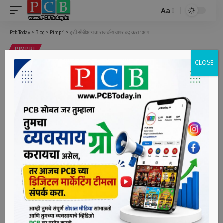
Aa
Font
Resizer
Pcb Today
>
Blog
>
Pimpri
>
इडी सीबीआयचा राजकीय वापर बंद करा : आप
PIMPRI
CLOSE
इडी सीबीआयचा राजकीय वापर बंद करा :
आप
2 Min Read
bpcauthor
Last updated: July 3, 2022 5:48 pm
पिंपरी, दि. ३(पीसीबी) – आम आदमी पार्टीच्या वतीने भाजप विरोधात
पिंपरीमध्ये जोरदार निदर्शने
आम आदमी पार्टी पिंपरी चिंचवड शहर च्या वतीने आज दिनांक 2 जुलै
रोजी डीलक्स चौक, पिंपरी येथे भाजप सरकारच्या अघोषित आणीबाणी