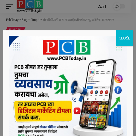
Aa
Font
Resizer
Pcb Today
>
Blog
>
Pimpri
>
अंत्यविधीसाठी आता लाकडांऐवजी पर्यावरणपूरक विटेचा वापर होणार
PIMPRI
CLOSE
अंत्यविधीसाठी आता लाकडांऐवजी
पर्यावरणपूरक विटेचा वापर होणार
3 Min Read
bpcauthor
Last updated: June 24, 2022 4:57 pm
महापालिका आयुक्त राजेश पाटील यांची माहिती
पिंपरी, दि. २४ (पीसीबी) – पिंपरी-चिंचवड महापालिकेच्या
स्मशानभूमीतील अंत्यविधीसाठी लाकडांऐवजी ‘ब्रिकेटस’चा
(Briquettes, पर्यावरण पूरक विट)चा वापर केला जाणार आहे. यामुळे