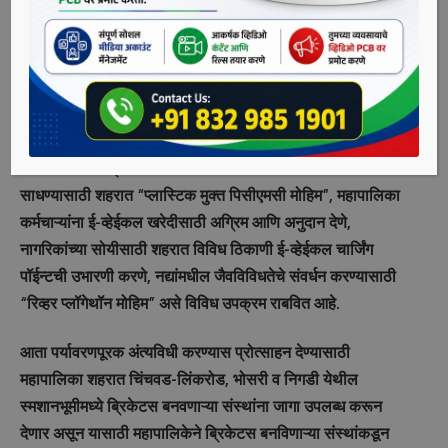
वृक्षतोडीस आळा बसेल. पर्यायाने पर्यावरणाची हानी टळेल. तसेच राखेचे
प्रमाण कमी होण्यास मदत होईल.यासाठी महापालिकेने ब्रिकेटस
बनविणाऱ्या संस्थांकडून अर्ज मागविले आहेत. याबाबतची माहिती
महापालिका आयुक्त तथा प्रशासक राजेश पाटील यांनी दिली.
पर्यावरणाचे संरक्षण आणि संवर्धन करण्यासाठी शहरात महापालिकेच्या
वतीने विविध उपक्रम राबविले जातात. पर्यावरणाचा समतोल
साधण्यासाठी शहरात “प्लास्टिक मुक्त पिसीएमसी मोहिम”, महापालिका
कर्मचाऱ्यांना ई-व्हेईकल खरेदीसाठी अग्रिम आणि अनुदान देणे,
नागरिकांच्या सोयीसाठी शहरात विविध ठिकाणी ई-व्हेईकल चार्जिंग
पॉईन्टची उभारणी करणे, नद्यांमधील जैवविविधतेचे संवर्धन करण्यासाठी
“रिव्हर प्लॉगेथॉन मोहिम” असे विविध उपक्रम राबवित आहे.
आता पर्यावरणपूरक अंत्यविधी करण्यास प्रोत्साहन देण्यासाठी
महापालिका शहरात चिंचवड-लिंकरोड, भोसरी व निगडी येथील
स्मशानभूमीमध्ये ब्रिकेटस बनवणाऱ्या संस्थांना जागा उपलब्ध करून
देणार असून यासाठी महापालिकेने ब्रिकेटस बनविणाऱ्या संस्थांकडून