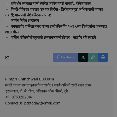
हर्षवर्धन सपकाळ यांनी त्वरित जाहीर माफी मागावी.. योगेश बहल
पिंपरी-चिंचवड शहरात ‘हर घर तिरंगा – तिरंगा यात्रा’ अभियानाची जय्यत
तयारी; भाजपची विशेष बैठक संपन्न!
जाहीर निषेध आंदोलन
उपमहापौर शर्मिला बाबर यांच्या हस्ते हॅकेथॉन २०२५च्या विजेत्यांचा करण्यात
आला गौरव
पार्किंग पॉलिसीची प्रभावी अंमलबजावणी होणार – महापौर रवि लांडगे
Facebook
Pimpri Chinchwad Bulletin
मराठी बातम्या देणारा हक्काचे व्यासपीठ ! मराठी अस्मिते साठी सदेव तत्पर
३रा मजला, पी. जे. चेंबर, आंबेडकर चौक, पिंपरी, पुणे
+91-8793202014
Contact us: pcbtoday@gmail.com