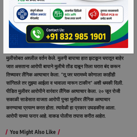
घडली आहे.
याप्रकरणी पीडित मुलीच्या ३२ वर्षीय आईने मंगळवारी (दि. २१) वाकड
पोलीस ठाण्यात फिर्याद दिली आहे. त्यानुसार ३४ वर्षीय नराधम बापाच्या
विरोधात गुन्हा दाखल करण्यात आला आहे.
पोलिसांनी दिलेल्या माहितीनुसार, आरोपीने स्वतःच्या १४ वर्षीय
मुलीसोबत अश्लील वर्तन केले. मुलगी बापाचा हात झटकून घरातून बाहेर
जात असताना आरोपी बापाने मुलीचे तोंड दाबून तिला घरात बंद करून
तिच्यावर लैंगिक अत्याचार केला. ”तू जर घरामध्ये कोणाला काहीही
सांगितले तर तुझ्या आईला व भावाला मारून टाकीन” अशी धमकी दिली.
पीडित मुलीवर आरोपीने वारंवार लैंगिक अत्याचार केला. २० जून रोजी
सकाळी साडेसात वाजता आरोपी पुन्हा मुलीवर लैंगिक अत्याचार
करण्याचा प्रयत्न करत होता. त्यावेळी हा प्रकार उघडकीस आला.
आरोपी सध्या फरार आहे. वाकड पोलीस तपास करीत आहेत.
You Might Also Like