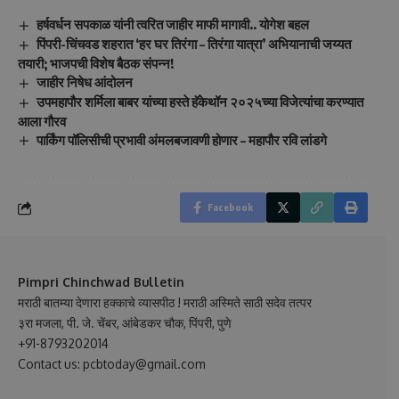
हर्षवर्धन सपकाळ यांनी त्वरित जाहीर माफी मागावी.. योगेश बहल
पिंपरी-चिंचवड शहरात ‘हर घर तिरंगा – तिरंगा यात्रा’ अभियानाची जय्यत
तयारी; भाजपची विशेष बैठक संपन्न!
जाहीर निषेध आंदोलन
उपमहापौर शर्मिला बाबर यांच्या हस्ते हॅकेथॉन २०२५च्या विजेत्यांचा करण्यात
आला गौरव
पार्किंग पॉलिसीची प्रभावी अंमलबजावणी होणार – महापौर रवि लांडगे
Facebook
Pimpri Chinchwad Bulletin
मराठी बातम्या देणारा हक्काचे व्यासपीठ ! मराठी अस्मिते साठी सदेव तत्पर
३रा मजला, पी. जे. चेंबर, आंबेडकर चौक, पिंपरी, पुणे
+91-8793202014
Contact us: pcbtoday@gmail.com