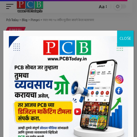
Aa
Font
Resizer
Pcb Today
>
Blog
>
Pimpri
>
स्वतःच्या १४ वर्षीय मुलीवर बापाने केला बलात्कार
PIMPRI
CLOSE
स्वतःच्या १४ वर्षीय मुलीवर बापाने केला
बलात्कार
1 Min Read
bpcauthor
Last updated: June 23, 2022 11:19 am
काळेवाडी, दि. २३ (पीसीबी) – नराधम बापाने पोटच्या १४ वर्षीय मुलीवर
वारंवार लैंगिक अत्याचार केले. तसेच याबाबत घरात कोणालाही न
सांगण्याची मुलीला धमकी दिली. ही धक्कादायक घटना काळेवाडी आणि
हिंजवडी परिसरात ऑगस्ट २०२० ते २० जून २०२२ या कालावधीत