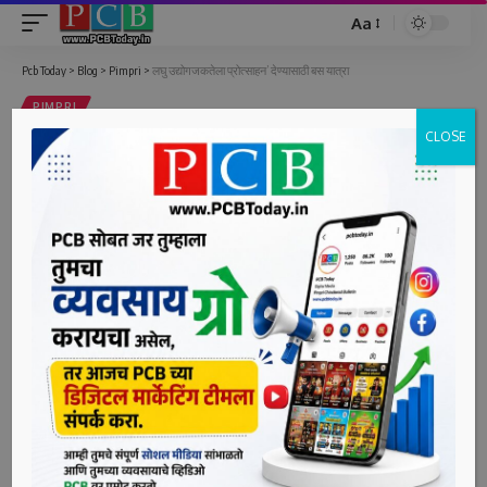
Aa
Font
Resizer
Pcb Today
>
Blog
>
Pimpri
>
लघु उद्योगजकतेला प्रोत्साहन’ देण्यासाठी बस यात्रा
PIMPRI
CLOSE
लघु उद्योगजकतेला प्रोत्साहन’ देण्यासाठी
बस यात्रा
1 Min Read
bpcauthor
Last updated: June 21, 2022 10:53 am
पिंपरी दि. २१ (पीसीबी) – महाराष्ट्र राज्य कौशल्य विकास रोजगार आणि
उद्योजकता विभाग, महाराष्ट्र राज्य को शाल्य विकास सोसायटी युथ एड
फाउंडेशन यांच्या एकत्रित प्रयत्नामधून ‘लघु उद्योगजकतेला
प्रोत्साहन’ देण्यासाठी आयोजित केलेल्या बस यात्रेचे ‘पिंपरी चिचवड