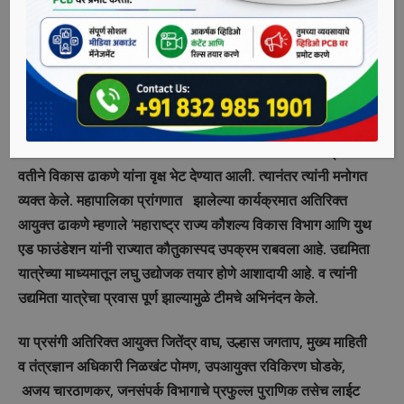
महानगरपालिकेच्या वतीने अतिरिक्त आयुक्त विकास ढाकणे
यांनी स्वागत केले.
युथ एड फाउंडेशनचे अध्यक्ष मॅथ्यू मत्तम यांनी महापालिका अतिरीक्त
आयुक्त यांना उद्यमिता यात्रा व प्रशिक्षण उपक्रमाची माहिती दिली
तसेच पुढील आठवड्यात शहरातील महिला व युवकांसाठी उद्यमिता या
विषयावर कार्यशाळा घेतल्या जातील असे सांगितले . उद्यमिता यात्रेच्या
वतीने विकास ढाकणे यांना वृक्ष भेट देण्यात आली. त्यानंतर त्यांनी मनोगत
व्यक्त केले. महापालिका प्रांगणात झालेल्या कार्यक्रमात अतिरिक्त
आयुक्त ढाकणे म्हणाले ‘महाराष्ट्र राज्य कौशल्य विकास विभाग आणि युथ
एड फाउंडेशन यांनी राज्यात कौतुकास्पद उपक्रम राबवला आहे. उद्यमिता
यात्रेच्या माध्यमातून लघु उद्योजक तयार होणे आशादायी आहे. व त्यांनी
उद्यमिता यात्रेचा प्रवास पूर्ण झाल्यामुळे टीमचे अभिनंदन केले.
या प्रसंगी अतिरिक्त आयुक्त जितेंद्र वाघ, उल्हास जगताप, मुख्य माहिती
व तंत्रज्ञान अधिकारी निळखंट पोमण, उपआयुक्त रविकिरण घोडके,
अजय चारठाणकर, जनसंपर्क विभागाचे प्रफुल्ल पुराणिक तसेच लाईट