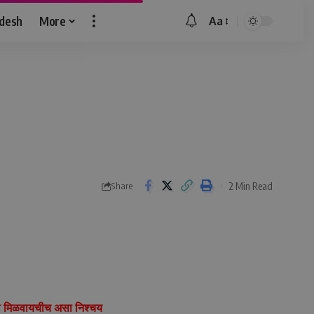
idesh
More
Aa
Font
Resizer
2 Min Read
Share
त्ता मिळवायचीच असा निश्चय