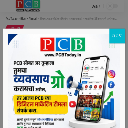
Aa
Font
Resizer
Pcb Today
>
Blog
>
Pimpri
>
विधवा, घटस्फोटीत महिलांना व्यवसायासाठी महापालिका 25 हजारांचे अर्थसहाय्य करणार
PIMPRI
CLOSE
विधवा, घटस्फोटीत महिलांना व्यवसायासाठी
महापालिका 25 हजारांचे अर्थसहाय्य करणार
2 Min Read
bpcauthor
Last updated: June 8, 2022 5:48 pm
पिंपरी, दि. ८ (पीसीबी) -पिंपरी-चिंचवड महापालिकेमार्फत राबविण्यात
येणाऱ्या कौशल्य प्रशिक्षण योजनेअंतर्गत प्रशिक्षण पूर्ण केलेल्या शहरातील
विधवा आणि घटस्फोटीत महिलांना घरगुती व्यवसाय सुरु करण्यासाठी 25
हजार रुपयांचे अर्थसहाय्य महापालिका करणार आहे.अर्जदार महिलेचे वय