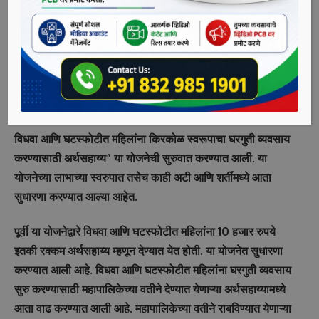
अर्ज केलेल्या दिनांकास 50 वर्षापर्यंत असणे आवश्यक आहे, अशी माहिती
आयुक्त राजेश पाटील यांनी दिली.
महिला वर्गाला सक्षम आणि स्वावलंबी करण्यासाठी महापालिकेमार्फत
विविध उपक्रम आणि योजना राबविल्या जातात. महिलांना
स्वयंरोजगारासाठी उत्तेजन देण्यासाठी तसेच त्यांना स्वत:च्या पायावर उभे
राहण्यास मदत करण्यासाठी महापालिकेच्या वतीने ”अटलबिहारी वाजपेयी
विधवा आणि घटस्फोटीत महिलांना किरकोळ स्वरूपाचा घरगुती व्यवसाय
करण्यासाठी अर्थसहाय्य” या योजनेची सुरुवात करण्यात आली. या
योजनेच्या लाभाच्या स्वरुपात तसेच काही अटी आणि शर्तींमध्ये आता
सुधारणा करण्यात आल्या आहेत.
पूर्वी या योजनेद्वारे विधवा आणि घटस्फोटीत महिलांना 10 हजार रुपये
इतकी रक्कम अर्थसहाय्य म्हणून देण्यात येत होती. या योजनेत सुधारणा
करण्यात आली आहे. विधवा आणि घटस्फोटीत महिलांना घरगुती व्यवसाय
सुरु करण्यासाठी महापालिकेच्या वतीने देण्यात येणाऱ्या अर्थसहाय्यामध्ये
आता वाढ करण्यात आली आहे. महापालिकेच्या वतीने राबविण्यात येणाऱ्या