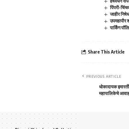
हर्षवर्धन स
पिंपरी-चिंच
जाहीर निषे
उपमहापौर शर
पार्किंग पॉ
Share This Article
PREVIOUS ARTICLE
धोकादायक इमारतीं
महापालिकेचे आवा