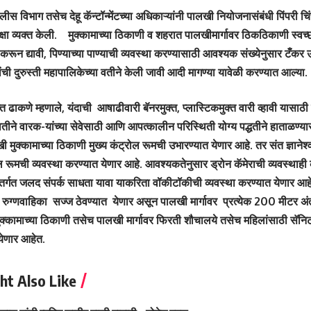
स विभाग तसेच देहू कॅन्टॉन्मेंटच्या अधिकाऱ्यांनी पालखी नियोजनासंबंधी पिंपरी च
्षा व्यक्त केली. मुक्कामाच्या ठिकाणी व शहरात पालखीमार्गावर ठिकठिकाणी स्वच्छते
करून द्यावी, पिण्याच्या पाण्याची व्यवस्था करण्यासाठी आवश्यक संख्येनुसार टँकर 
त्यांची दुरुस्ती महापालिकेच्या वतीने केली जावी आदी मागण्या यावेळी करण्यात आल
त ढाकणे म्हणाले, यंदाची आषाढीवारी बॅनरमुक्त, प्लास्टिकमुक्त वारी व्हावी यासा
वतीने वारक-यांच्या सेवेसाठी आणि आपत्कालीन परिस्थिती योग्य पद्धतीने हाताळण्या
खी मुक्कामाच्या ठिकाणी मुख्य कंट्रोल रूमची उभारण्यात येणार आहे. तर संत ज्ञान
ल रूमची व्यवस्था करण्यात येणार आहे. आवश्यकतेनुसार ड्रोन कॅमेराची व्यवस्थाही
तर्गत जलद संपर्क साधता यावा याकरिता वॉकीटॉकीची व्यवस्था करण्यात येणार आहे
 रुग्णवाहिका सज्ज ठेवण्यात येणार असून पालखी मार्गावर प्रत्येक 200 मीटर अं
क्कामाच्या ठिकाणी तसेच पालखी मार्गावर फिरती शौचालये तसेच महिलांसाठी सॅनिटरी 
येणार आहेत.
ht Also Like