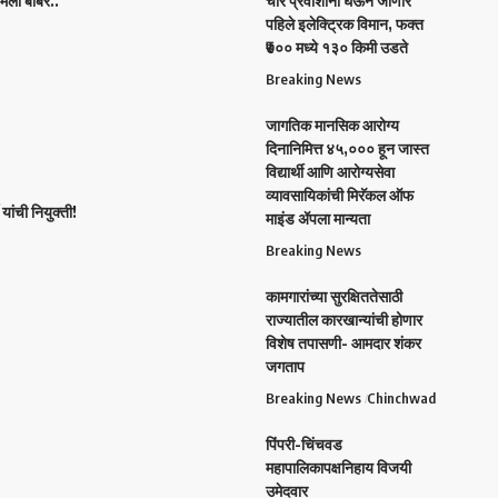
िला बाबर..
चार प्रवाशांना घेऊन जाणारे
पहिले इलेक्ट्रिक विमान, फक्त
₹७०० मध्ये १३० किमी उडते
Breaking News
जागतिक मानसिक आरोग्य
दिनानिमित्त ४५,००० हून जास्त
विद्यार्थी आणि आरोग्यसेवा
व्यावसायिकांची मिरॅकल ऑफ
यांची नियुक्ती!
माइंड ॲपला मान्यता
Breaking News
कामगारांच्या सुरक्षिततेसाठी
राज्यातील कारखान्यांची होणार
विशेष तपासणी- आमदार शंकर
जगताप
Breaking News
Chinchwad
पिंपरी-चिंचवड
महापालिकापक्षनिहाय विजयी
उमेदवार