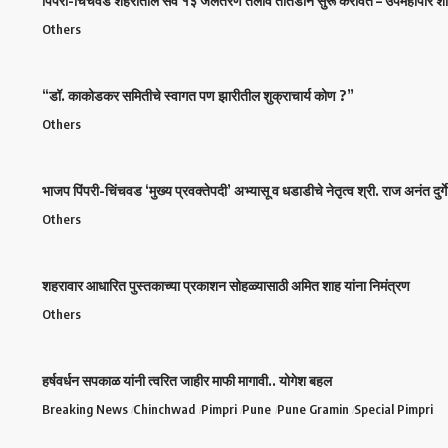
पिंपरी-चिंचवड शहरातील सर्व १३ जलतरण तलाव तातडीने सुरू करावेत – उपमहापौर शर्म
Others
“डॉ. काकोडकर समितीचे स्वागत पण झारीतील शुक्राचार्य कोण ?”
Others
भाजप पिंपरी-चिंचवड ‘मुख्य प्रवक्तेपदी’ अभ्यासू व धडाडीचे नेतृत्व श्री. राज अनंत दुर्गे 
Others
शहरावार आधारित पुस्तकाच्या प्रकाशन सोहळ्यासाठी अमित शाह यांना निमंत्रण
Others
हर्षवर्धन सपकाळ यांनी त्वरित जाहीर माफी मागावी.. योगेश बहल
Breaking News
Chinchwad
Pimpri
Pune
Pune Gramin
Special Pimpri