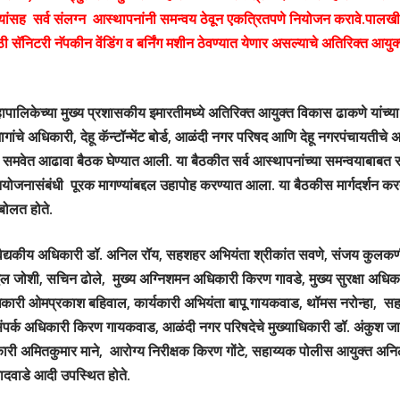
यांसह सर्व संलग्न आस्थापनांनी समन्वय ठेवून एकत्रितपणे नियोजन करावे.पालखी 
ी सॅनिटरी नॅपकीन वेंडिंग व बर्निंग मशीन ठेवण्यात येणार असल्याचे अतिरिक्त आयु
हापालिकेच्या मुख्य प्रशासकीय इमारतीमध्ये अतिरिक्त आयुक्त विकास ढाकणे यांच्या
भागांचे अधिकारी, देहू कॅन्टॉन्मेंट बोर्ड, आळंदी नगर परिषद आणि देहू नगरपंचायतीच
ा समवेत आढावा बैठक घेण्यात आली. या बैठकीत सर्व आस्थापनांच्या समन्वयाबाबत 
ोजनासंबंधी पूरक मागण्यांबद्दल उहापोह करण्यात आला. या बैठकीस मार्गदर्शन क
ोलत होते.
वैद्यकीय अधिकारी डॉ. अनिल रॉय, सहशहर अभियंता श्रीकांत सवणे, संजय कुलकर्
्ठल जोशी, सचिन ढोले, मुख्य अग्निशमन अधिकारी किरण गावडे, मुख्य सुरक्षा अधिका
िकारी ओमप्रकाश बहिवाल, कार्यकारी अभियंता बापू गायकवाड, थॉमस नरोन्हा, स
र्क अधिकारी किरण गायकवाड, आळंदी नगर परिषदेचे मुख्याधिकारी डॉ. अंकुश जाधव, दे
कारी अमितकुमार माने, आरोग्य निरीक्षक किरण गोंटे, सहाय्यक पोलीस आयुक्त अन
यादवाडे आदी उपस्थित होते.