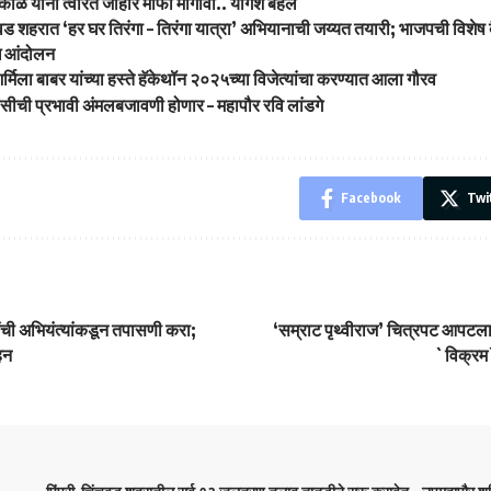
पकाळ यांनी त्वरित जाहीर माफी मागावी.. योगेश बहल
वड शहरात ‘हर घर तिरंगा – तिरंगा यात्रा’ अभियानाची जय्यत तयारी; भाजपची विशेष 
ध आंदोलन
्मिला बाबर यांच्या हस्ते हॅकेथॉन २०२५च्या विजेत्यांचा करण्यात आला गौरव
लिसीची प्रभावी अंमलबजावणी होणार – महापौर रवि लांडगे
Facebook
Twi
ची अभियंत्यांकडून तपासणी करा;
‘सम्राट पृथ्वीराज’ चित्रपट आपट
हन
`विक्रम