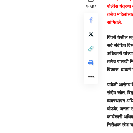
पोलीस यंत्रणा 
SHARE
तसेच महिलांसाठ
सांगितले.
पिंपरी येथील म
सर्व संबंधित वि
अधिकारी यांच्य
तसेच पालखी निय
विकास ढाकणे ब
यावेळी आरोग्य 
संदीप खोत, विठ
व्यवस्थापन अध
घोडके, जनता संप
कार्यकारी अधि
निरीक्षक रमेश 