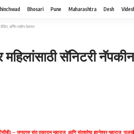
hinchwad
Bhosari
Pune
Maharashtra
Desh
Vides
ंडिंग, बर्निंग मशीन ठेवणार
महिलांसाठी सॅनिटरी नॅपकीन वे
(पीसीबी) – जगद्गुरु संत तुकाराम महाराज आणि संतश्रेष्ठ ज्ञानेश्वर महाराज पाल