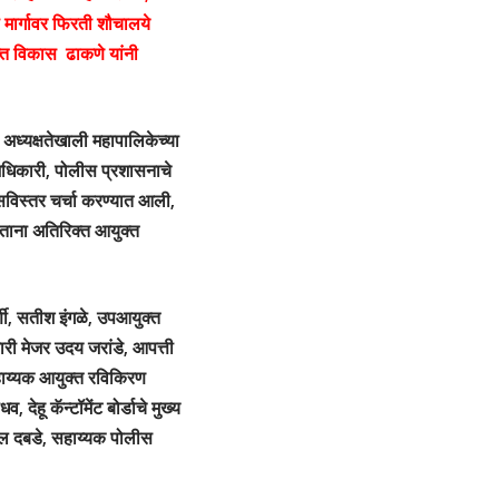
मार्गावर फिरती शौचालये
क्त विकास ढाकणे यांनी
 अध्यक्षतेखाली महापालिकेच्या
े अधिकारी, पोलीस प्रशासनाचे
सविस्तर चर्चा करण्यात आली,
रताना अतिरिक्त आयुक्त
णी, सतीश इंगळे, उपआयुक्त
री मेजर उदय जरांडे, आपत्ती
हाय्यक आयुक्त रविकिरण
हू कॅन्टॉमेंट बोर्डाचे मुख्य
िल दबडे, सहाय्यक पोलीस