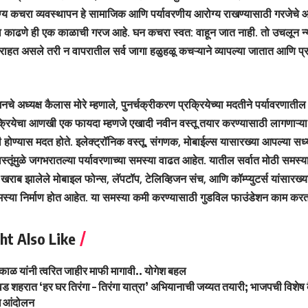
ग्य कचरा व्यवस्थापन हे सामाजिक आणि पर्यावरणीय आरोग्य राखण्यासाठी गरजेचे 
 काढणे ही एक काळाची गरज आहे. घन कचरा स्वत: वाहून जात नाही. तो उचलून न्याव
 राहत असले तरी न वापरातील सर्व जागा हळुहळू कचऱ्याने व्यापल्या जातात आणि प्रत
चे अध्यक्ष कैलास मोरे म्हणाले, पुनर्चक्रीकरण प्रक्रियेच्या मदतीने पर्यावरणात
्रक्रियेचा आणखी एक फायदा म्हणजे एखादी नवीन वस्तू तयार करण्यासाठी लागणाऱ्या क
मी होण्यास मदत होते. इलेक्ट्रॉनिक वस्तू, संगणक, मोबाईल्स यासारख्या आपल्या स
स्तूंमुळे जगभरातल्या पर्यावरणाच्या समस्या वाढत आहेत. यातील सर्वात मोठी समस्य
खराब झालेले मोबाइल फोन्स, लॅपटॉप, टेलिव्हिजन संच, आणि कॉम्प्युटर्स यांसारख्या
समस्या निर्माण होत आहेत. या समस्या कमी करण्यासाठी गुडविल फाउंडेशन काम कर
ht Also Like
पकाळ यांनी त्वरित जाहीर माफी मागावी.. योगेश बहल
वड शहरात ‘हर घर तिरंगा – तिरंगा यात्रा’ अभियानाची जय्यत तयारी; भाजपची विशेष 
ध आंदोलन