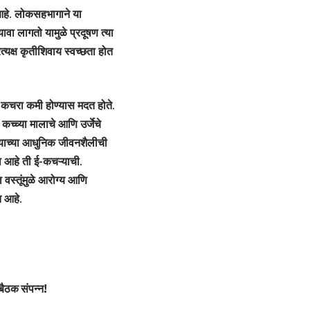
आहे. लोकसहभागाने या
ा लागतो यामुळे प्रदूषण त्या
्यक्ष कृतीशिवाय स्वच्छता होत
ील कचरा कमी होण्यास मदत होते.
च्च्या मालाचे आणि उर्जेचे
ध्याच्या आधुनिक जीवनशैलीची
ा आहे ती ई-कचऱ्याची.
 वस्तूंमुळे आरोग्य आणि
त आहे.
बैठक संपन्न!