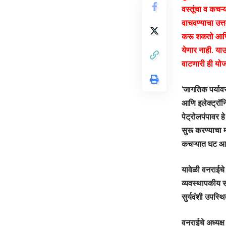
वस्तूंचा व कचऱ्
वाचवण्याचा उत्
करू शकतो आणि 
येणार नाही. य
वाटणारी ही योज
‘जागतिक पर्यावर
आणि इलेक्ट्रॉन
पेट्रोलपंपावर ह
सुरू करण्याचा म
कचऱ्यात घट आणि
यावेळी वनराईचे 
व्यवस्थापकीय सं
सुर्यवंशी उपस्थि
वनराईचे अध्यक्