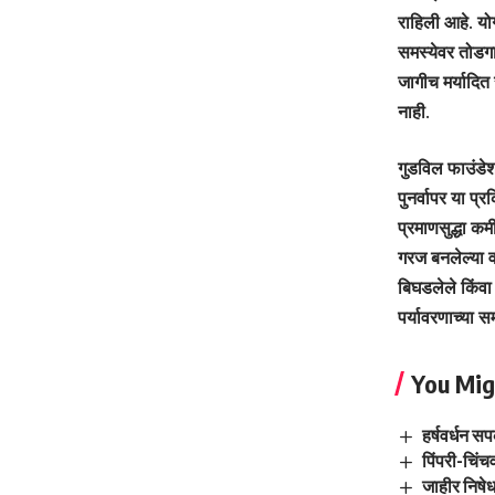
राहिली आहे. यो
समस्येवर तोडगा
जागीच मर्यादित
नाही.
गुडविल फाउंडेशन
पुनर्वापर या प
प्रमाणसुद्धा क
गरज बनलेल्या व
बिघडलेले किंवा 
पर्यावरणाच्या 
You Mig
हर्षवर्धन स
पिंपरी-चिंच
जाहीर निषे