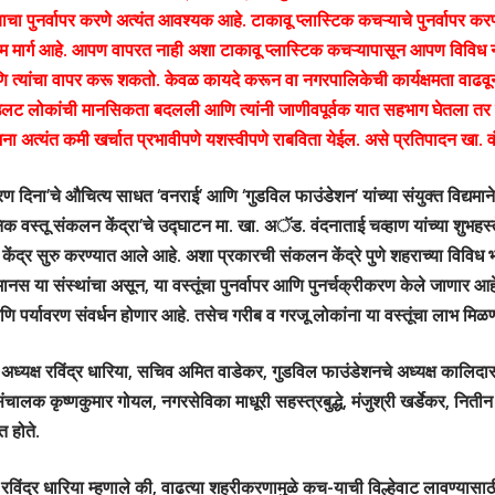
याचा पुनर्वापर करणे अत्यंत आवश्यक आहे. टाकावू प्लास्टिक कचऱ्याचे पुनर्वापर क
तम मार्ग आहे. आपण वापरत नाही अशा टाकावू प्लास्टिक कचऱ्यापासून आपण विविध
त्यांचा वापर करू शकतो. केवळ कायदे करून वा नगरपालिकेची कार्यक्षमता वाढवू
ाउलट लोकांची मानसिकता बदलली आणि त्यांनी जाणीवपूर्वक यात सहभाग घेतला तर
ना अत्यंत कमी खर्चात प्रभावीपणे यशस्वीपणे राबविता येईल. असे प्रतिपादन खा. वंद
ण दिना’चे औचित्य साधत ‘वनराई’ आणि ‘गुडविल फाउंडेशन’ यांच्या संयुक्त विद्यमाने ‘
िक वस्तू संकलन केंद्रा’चे उद्घाटन मा. खा. अॅड. वंदनाताई चव्हाण यांच्या शुभ
े केंद्र सुरु करण्यात आले आहे. अशा प्रकारची संकलन केंद्रे पुणे शहराच्या विविध
ानस या संस्थांचा असून, या वस्तूंचा पुनर्वापर आणि पुनर्चक्रीकरण केले जाणार आह
 पर्यावरण संवर्धन होणार आहे. तसेच गरीब व गरजू लोकांना या वस्तूंचा लाभ मिळ
अध्यक्ष रविंद्र धारिया, सचिव अमित वाडेकर, गुडविल फाउंडेशनचे अध्यक्ष कालिदास 
चालक कृष्णकुमार गोयल, नगरसेविका माधूरी सहस्त्रबुद्धे, मंजुश्री खर्डेकर, नितीन
त होते.
ष रविंद्र धारिया म्हणाले की, वाढत्या शहरीकरणामुळे कच-याची विल्हेवाट लावण्या