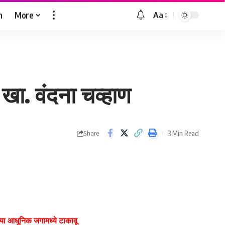
h
More
Aa
Font
Resizer
 खा. वंदना चव्हाण
3 Min Read
Share
ा या आधुनिक जगामध्ये टाकावू