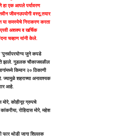
रणे हा एक आपले पर्यावरण
 नवीन जीवनउपयोगी वस्तू तयार
न या समस्येचे निराकरण करता
 एरवी अशक्य व खर्चिक
ना चव्हाण यांनी केले.
पुनर्वापरयोग्य जुने कपडे
हस्ते झाले. गुडलक चौकाजवळील
 भागांमध्ये किमान २० ठिकाणी
े. ज्यामुळे शहराच्या अनावश्यक
णार आहे.
मोरे, कोहीनूर ग्रुपचे
 कांकरीया, रोहिदास मोरे, महेश
साठी फार थोडी जागा शिल्लक