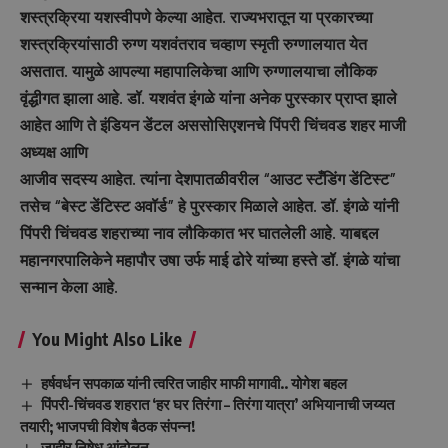
शस्त्रक्रिया यशस्वीपणे केल्या आहेत. राज्यभरातून या प्रकारच्या
शस्त्रक्रियांसाठी रुग्ण यशवंतराव चव्हाण स्मृती रुग्णालयात येत
असतात. यामुळे आपल्या महापालिकेचा आणि रुग्णालयाचा लौकिक
वृंद्धीगत झाला आहे. डॉ. यशवंत इंगळे यांना अनेक पुरस्कार प्राप्त झाले
आहेत आणि ते इंडियन डेंटल अससोसिएशनचे पिंपरी चिंचवड शहर माजी
अध्यक्ष आणि
आजीव सदस्य आहेत. त्यांना देशपातळीवरील “आउट स्टँडिंग डेंटिस्ट”
तसेच “बेस्ट डेंटिस्ट अवॉर्ड” हे पुरस्कार मिळाले आहेत. डॉ. इंगळे यांनी
पिंपरी चिंचवड शहराच्या नाव लौकिकात भर घातलेली आहे. याबद्दल
महानगरपालिकेने महापौर उषा उर्फ माई ढोरे यांच्या हस्ते डॉ. इंगळे यांचा
सन्मान केला आहे.
You Might Also Like
हर्षवर्धन सपकाळ यांनी त्वरित जाहीर माफी मागावी.. योगेश बहल
पिंपरी-चिंचवड शहरात ‘हर घर तिरंगा – तिरंगा यात्रा’ अभियानाची जय्यत
तयारी; भाजपची विशेष बैठक संपन्न!
जाहीर निषेध आंदोलन