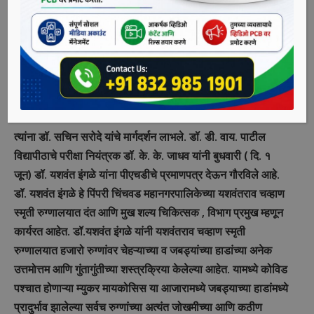
ऑफ मायनर सलायव्हेरी ग्लॅडस् सलायव्हा फ्लो रेट एपिथेलियल ऍट्रॉफी
अँड रेयर इफेक्ट्स ऑन बर्निंग सेन्सेशन इन ओरल सबम्युकस
फायब्रोसिस” (“Study of minor salivary glands,
salivary flow rate, epithelial atrophy and their
effect on burning sensation in oral submucous
fibrosis”) या विषयावर प्रबंध सादर केला होता.
त्यांना डॉ. सचिन सरोदे यांचे मार्गदर्शन लाभले. डॉ. डी. वाय. पाटील
विद्यापीठाचे परीक्षा नियंत्रक डॉ. के. के. जाधव यांनी बुधवारी ( दि. १
जून) डॉ. यशवंत इंगळे यांना पीएचडीचे प्रमाणपत्र देऊन गौरविले आहे.
डॉ. यशवंत इंगळे हे पिंपरी चिंचवड महानगरपालिकेच्या यशवंतराव चव्हाण
स्मृती रुग्णालयात दंत आणि मुख शल्य चिकित्सक , विभाग प्रमुख म्हणून
कार्यरत आहेत. डॉ.यशवंत इंगळे यांनी यशवंतराव चव्हाण स्मृती
रुग्णालयात हजारो रुग्णांवर चेहऱ्याच्या व जबड्यांच्या हाडांच्या अनेक
उत्तमोत्तम आणि गुंतागुंतीच्या शस्त्रक्रिया केलेल्या आहेत. यामध्ये कोविड
पश्चात होणाऱ्या म्युकर मायकोसिस या आजारामध्ये जबड्याच्या हाडांमध्ये
प्रादुर्भाव झालेल्या सर्वच रुग्णांच्या अत्यंत जोखमीच्या आणि कठीण