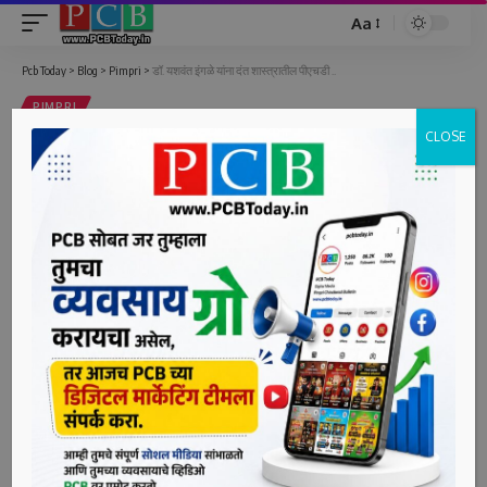
Aa
Font
Resizer
Pcb Today
>
Blog
>
Pimpri
>
डॉ. यशवंत इंगळे यांना दंत शास्त्रातील पीएचडी ..
PIMPRI
CLOSE
डॉ. यशवंत इंगळे यांना दंत शास्त्रातील
पीएचडी ..
2 Min Read
bpcauthor
Last updated: June 2, 2022 5:03 pm
पिंपरी, दि. २ (पीसीबी) – पिंपरी चिंचवड महानगरपालिकेच्या यशवंतराव
चव्हाण स्मृती रुग्णालय चे दंतरोग विभाग प्रमुख डॉ. यशवंत इंगळे यांना
डॉ. डी. वाय. पाटील विद्यापीठाची डॉक्टरेट (पीएचडी) पदवी प्रदान
करण्यात आली आहे. डॉ. यशवंत इंगळे यांनी दंत शास्त्रामध्ये “स्टडी