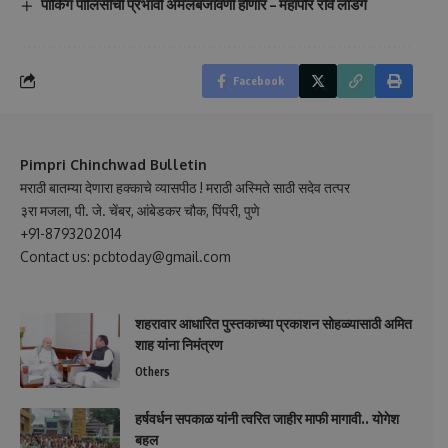
पार्किंग पॉलिसीची प्रभावी अंमलबजावणी होणार – महापौर रवि लांडगे
Facebook
Pimpri Chinchwad Bulletin
मराठी बातम्या देणारा हक्काचे व्यासपीठ ! मराठी अस्मिते साठी सदेव तत्पर
३रा मजला, पी. जे. चेंबर, आंबेडकर चौक, पिंपरी, पुणे
+91-8793202014
Contact us: pcbtoday@gmail.com
शहरावार आधारित पुस्तकाच्या प्रकाशन सोहळ्यासाठी अमित
शाह यांना निमंत्रण
Others
हर्षवर्धन सपकाळ यांनी त्वरित जाहीर माफी मागावी.. योगेश
बहल