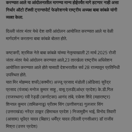
करण्यात आले या आंदोलनातील मागण्या मान्य होईपर्यंत मागे हटणार नाही असा
निर्धार ऑटो टॅक्सी ट्रान्सपोर्ट फेडरेशनचे राष्ट्रीय अध्यक्ष बाबा कांबळे यांनी
व्यक्त केला.
दिल्ली जंतर मंतर येथे देश वापी आंदोलन आयोजित करण्यात आले या वेळी
मार्गदर्शन करताना बाबा कांबळे बोलत होते.
कष्टकरी, श्रमिक नेते बाबा कांबळे यांच्या नेतृत्वाखाली 21 मार्च 2025 रोजी
जंतर-मंतर येथे आंदोलन करण्यात आले,23 तारखेला राष्ट्रीय अधिवेशन
आयोजित करण्यात आले होते यासाठी देशभरातील सर्व 28 राज्यातून प्रतिनिधी
उपस्थित होते.
यात मिर मोहम्मद शफी,(कश्मीर) अज्जू प्रसाद मंडोली (ओडिसा) सुरेंद्र
प्रसाद (पंजाब) मनोज कुमार साहू , वासू एलडी(आंध्र प्रदेश) के.डी.गिल
(राजस्थान) रवी रेड्डी (कर्नाटका) आनंद तांबे, राकेश शिंदे (महाराष्ट्र)
शिन्तल कुमार (तामिळनाडू) प्रीतम सिंग (छत्तीसगड) गुलजार सिंग
(उत्तराखंड) नरेंद्र ठाकूर (हिमाचल प्रदेश ) निजामुद्दीन भाई, विनोद तिवारी
(आसाम) भूपेंद्र यादव (बिहार) धर्मेंद्र यादव (दिल्ली एनसीआर) डॉ राजीव
मिश्रा (उत्तर प्रदेश)