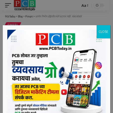
Aa
Font
Resizer
Pcb Today
>
Blog
>
Pimpri
>
आयोग निर्माण होईपर्यंत मागे हटणार नाही : बाबा कांबळे
PIMPRI
CLOSE
आयोग निर्माण होईपर्यंत मागे हटणार नाही :
बाबा कांबळे
2 Min Read
bpcauthor
Last updated: March 25, 2025 3:12 pm