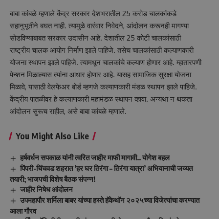
बाबा कांबळे म्हणाले केंद्र सरकार देशभरातील 25 करोड चालकांकडे
सहानुभूतीने बघत नाही. त्यामुळे वारंवार निवेदने, आंदोलन करूनही मागण्या
सोडविण्याबाबत सरकार उदासीन आहे. देशातील 25 कोटी चालकांसाठी
राष्ट्रीय चालक आयोग निर्माण झाले पाहिजे. तसेच चालकांसाठी कल्याणकारी
योजना स्थापन झाले पाहिजे. त्यामधून चालकांचे कल्याण होणार आहे. म्हातारपणी
पेन्शन मिळाल्यास त्यांना आधार होणार आहे. यासह सामाजिक सुरक्षा योजना
मिळावे, यासाठी वेलफेअर बोर्ड म्हणजे कल्याणकारी मंडळ स्थापन झाले पाहिजे.
केंद्रीय पातळीवर हे कल्याणकारी महामंडळ स्थापन व्हावा. अन्यथा न थकता
आंदोलन सुरूच राहील, असे बाबा कांबळे म्हणाले.
You Might Also Like
हर्षवर्धन सपकाळ यांनी त्वरित जाहीर माफी मागावी.. योगेश बहल
पिंपरी-चिंचवड शहरात ‘हर घर तिरंगा – तिरंगा यात्रा’ अभियानाची जय्यत
तयारी; भाजपची विशेष बैठक संपन्न!
जाहीर निषेध आंदोलन
उपमहापौर शर्मिला बाबर यांच्या हस्ते हॅकेथॉन २०२५च्या विजेत्यांचा करण्यात
आला गौरव