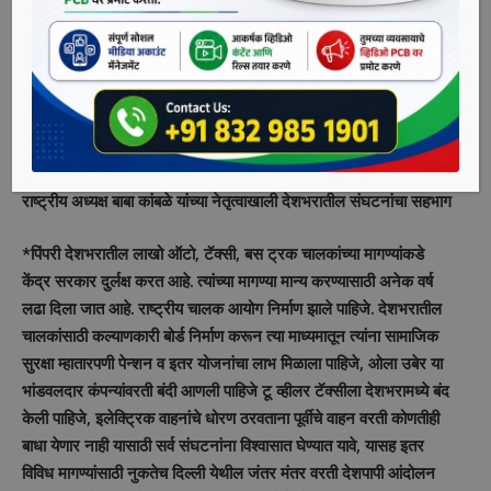
– दिल्ली जंतर मंतर येथे देशभरातील संघटनेचे आंदोलन
राष्ट्रीय अध्यक्ष बाबा कांबळे यांच्या नेतृत्वाखाली देशभरातील संघटनांचा सहभाग
*पिंपरी देशभरातील लाखो ऑटो, टॅक्सी, बस ट्रक चालकांच्या मागण्यांकडे
केंद्र सरकार दुर्लक्ष करत आहे. त्यांच्या मागण्या मान्य करण्यासाठी अनेक वर्ष
लढा दिला जात आहे. राष्ट्रीय चालक आयोग निर्माण झाले पाहिजे. देशभरातील
चालकांसाठी कल्याणकारी बोर्ड निर्माण करून त्या माध्यमातून त्यांना सामाजिक
सुरक्षा म्हातारपणी पेन्शन व इतर योजनांचा लाभ मिळाला पाहिजे, ओला उबेर या
भांडवलदार कंपन्यांवरती बंदी आणली पाहिजे टू व्हीलर टॅक्सीला देशभरामध्ये बंद
केली पाहिजे, इलेक्ट्रिक वाहनांचे धोरण ठरवताना पूर्वीचे वाहन वरती कोणतीही
बाधा येणार नाही यासाठी सर्व संघटनांना विश्वासात घेण्यात यावे, यासह इतर
विविध मागण्यांसाठी नुकतेच दिल्ली येथील जंतर मंतर वरती देशपापी आंदोलन