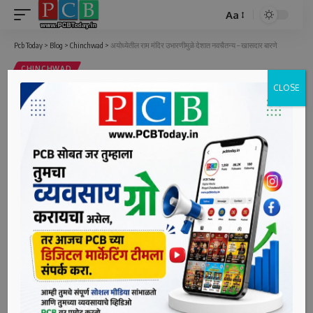
Aa
Font
Resizer
Pcb Today
>
Blog
>
Chinchwad
>
अयोध्येतील राम मंदिर उभारणीमुळे देशात नवचैतन्य – खासदार बारणे
CHINCHWAD
CLOSE
अयोध्येतील राम मंदिर उभारणीमुळे देशात
नवचैतन्य – खासदार बारणे
3 Min Read
bpcauthor
Last updated: April 17, 2024 3:57 pm
शहरातील राम मंदिरांना भेट देत बारणे यांनी साधला
रामभक्तांशी संवाद
खासदार बारणे यांनी स्वतःच्या हाताने वाढला महाप्रसाद