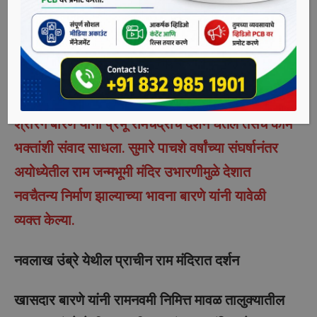
चिंचवड, दि. 17 एप्रिल – श्रीराम नवमीनिमित्त शहरातील
विविध राम मंदिरांमध्ये जाऊन मावळ लोकसभा
मतदारसंघातील शिवसेना-भाजप-राष्ट्रवादी- मनसे-
आरपीआय- रासप मित्रपक्ष महायुतीचे उमेदवार खासदार
श्रीरंग बारणे यांनी प्रभू रामचंद्रांचे दर्शन घेतले तसेच काम
भक्तांशी संवाद साधला. सुमारे पाचशे वर्षांच्या संघर्षानंतर
अयोध्येतील राम जन्मभूमी मंदिर उभारणीमुळे देशात
नवचैतन्य निर्माण झाल्याच्या भावना बारणे यांनी यावेळी
व्यक्त केल्या.
नवलाख उंब्रे येथील प्राचीन राम मंदिरात दर्शन
खासदार बारणे यांनी रामनवमी निमित्त मावळ तालुक्यातील