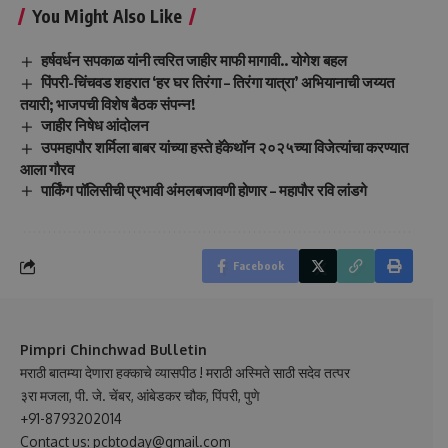
You Might Also Like
हर्षवर्धन सपकाळ यांनी त्वरित जाहीर माफी मागावी.. योगेश बहल
पिंपरी-चिंचवड शहरात ‘हर घर तिरंगा – तिरंगा यात्रा’ अभियानाची जय्यत
तयारी; भाजपची विशेष बैठक संपन्न!
जाहीर निषेध आंदोलन
उपमहापौर शर्मिला बाबर यांच्या हस्ते हॅकेथॉन २०२५च्या विजेत्यांचा करण्यात
आला गौरव
पार्किंग पॉलिसीची प्रभावी अंमलबजावणी होणार – महापौर रवि लांडगे
Facebook
Pimpri Chinchwad Bulletin
मराठी बातम्या देणारा हक्काचे व्यासपीठ ! मराठी अस्मिते साठी सदेव तत्पर
३रा मजला, पी. जे. चेंबर, आंबेडकर चौक, पिंपरी, पुणे
+91-8793202014
Contact us: pcbtoday@gmail.com