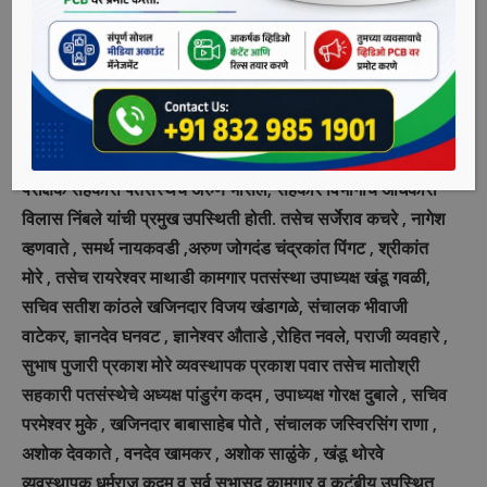
मत कामगार नेते इरफान सय्यद यांनी व्यक्त केले.
रायरेश्वर माथाडी कामगार सहकारी पतसंस्था आणि मातोश्री माथाडी
कामगार सहकारी पतसंस्था यांची वार्षिक सर्व साधारण सभा नुकतीच
उत्साहात पार पडली.सभेच्या अध्यक्षस्थानी इरफान सय्यद होते. प्रमोद
शेलार , महारष्ट्र मजदुर संघटनेचे सचिव प्रवीण जाधव , प्रमाणित लेखा
परीक्षक सहकारी पतसंस्थेचे अरुण भोसले, सहकार विभागाचे अधिकारी
विलास निंबले यांची प्रमुख उपस्थिती होती. तसेच सर्जेराव कचरे , नागेश
व्हणवाते , समर्थ नायकवडी ,अरुण जोगदंड चंद्रकांत पिंगट , श्रीकांत
मोरे , तसेच रायरेश्वर माथाडी कामगार पतसंस्था उपाध्यक्ष खंडू गवळी,
सचिव सतीश कांठले खजिनदार विजय खंडागळे, संचालक भीवाजी
वाटेकर, ज्ञानदेव घनवट , ज्ञानेश्वर औताडे ,रोहित नवले, पराजी व्यवहारे ,
सुभाष पुजारी प्रकाश मोरे व्यवस्थापक प्रकाश पवार तसेच मातोश्री
सहकारी पतसंस्थेचे अध्यक्ष पांडुरंग कदम , उपाध्यक्ष गोरक्ष दुबाले , सचिव
परमेश्वर मुके , खजिनदार बाबासाहेब पोते , संचालक जस्विरसिंग राणा ,
अशोक देवकाते , वनदेव खामकर , अशोक साळुंके , खंडू थोरवे
व्यवस्थापक धर्मराज कदम व सर्व सभासद कामगार व कुटुंबीय उपस्थित