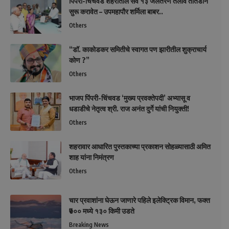
पिंपरी-चिंचवड शहरातील सर्व १३ जलतरण तलाव तातडीने
सुरू करावेत – उपमहापौर शर्मिला बाबर..
Others
“डॉ. काकोडकर समितीचे स्वागत पण झारीतील शुक्राचार्य
कोण ?”
Others
भाजप पिंपरी-चिंचवड ‘मुख्य प्रवक्तेपदी’ अभ्यासू व
धडाडीचे नेतृत्व श्री. राज अनंत दुर्गे यांची नियुक्ती!
Others
शहरावार आधारित पुस्तकाच्या प्रकाशन सोहळ्यासाठी अमित
शाह यांना निमंत्रण
Others
चार प्रवाशांना घेऊन जाणारे पहिले इलेक्ट्रिक विमान, फक्त
₹७०० मध्ये १३० किमी उडते
Breaking News