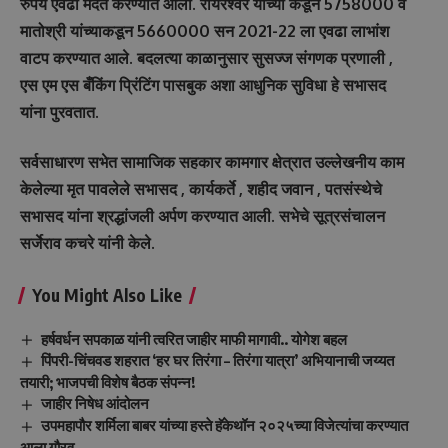
रुपये एवढी मदत करण्यात आली. रायरेश्वर यांच्या कडून 5758000 व
मातोश्री यांच्याकडून 5660000 सन 2021-22 ला एवढा लाभांश
वाटप करण्यात आले. बदलत्या काळानुसार सुसज्ज संगणक प्रणाली ,
एस एम एस बँकिंग प्रिंटिंग पासबुक अशा आधुनिक सुविधा हे सभासद
यांना पुरवतात.
सर्वसाधारण सभेत सामाजिक सहकार कामगार क्षेत्रात उल्लेखनीय काम
केलेल्या मृत पावलेले सभासद , कार्यकर्ते , शहीद जवान , पतसंस्थेचे
सभासद यांना श्रद्धांजली अर्पण करण्यात आली. सभेचे सूत्रसंचालन
सर्जेराव कचरे यांनी केले.
You Might Also Like
हर्षवर्धन सपकाळ यांनी त्वरित जाहीर माफी मागावी.. योगेश बहल
पिंपरी-चिंचवड शहरात ‘हर घर तिरंगा – तिरंगा यात्रा’ अभियानाची जय्यत
तयारी; भाजपची विशेष बैठक संपन्न!
जाहीर निषेध आंदोलन
उपमहापौर शर्मिला बाबर यांच्या हस्ते हॅकेथॉन २०२५च्या विजेत्यांचा करण्यात
आला गौरव