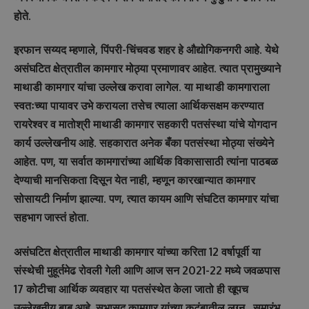
होते.
इरफान सय्यद म्हणाले, पिंपरी-चिंचवड शहर हे औद्योगिकनगरी आहे. येथे
असंघटित क्षेत्रातील कामगार मोठ्या प्रमाणावर आहेत. त्यात प्रामुख्याने
माथाडी कामगार यांचा उल्लेख करावा लागेल. या माथाडी कामगाराला
स्वतःच्या पायावर उभे करायला तसेच त्याला आर्थिकसक्षम करण्यात
रायरेश्वर व मातोश्री माथाडी कामगार सहकारी पतसंस्था यांचे योगदान
कार्य उल्लेखनीय आहे. सहकारात अनेक बँका पतसंस्था मोठ्या संख्येने
आहेत. पण, या सर्वात कामगारांच्या आर्थिक विकासासाठी त्यांना पाठबळ
देण्याची मानसिकता दिसून येत नाही, म्हणून कारखान्यात कामगार
सोसायटी निर्माण झाल्या. पण, त्यात कायम आणि संघटित कामगार यांचा
सहभाग जास्तं होता.
असंघटित क्षेत्रातील माथाडी कामगार यांच्या करिता 12 वर्षापूर्वी या
संस्थेची मुहूर्तमेढ रोवली गेली आणि आज सन 2021-22 मध्ये जवळपास
17 कोटीचा आर्थिक व्यवहार या पतसंस्थेत केला जातो ही खूपच
उल्लेखनीय बाब आहे. सभासद कामगार यांच्या कुटुंबातील लग्न , समारंभ