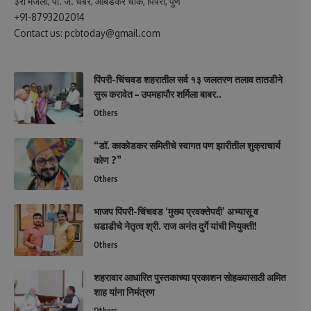
३रा मजला, पी. जे. चेंबर, आंबेडकर चौक, पिंपरी, पुणे
+91-8793202014
Contact us: pcbtoday@gmail.com
पिंपरी-चिंचवड शहरातील सर्व १३ जलतरण तलाव तातडीने
सुरू करावेत – उपमहापौर शर्मिला बाबर..
Others
“डॉ. काकोडकर समितीचे स्वागत पण झारीतील शुक्राचार्य
कोण ?”
Others
भाजप पिंपरी-चिंचवड ‘मुख्य प्रवक्तेपदी’ अभ्यासू व
धडाडीचे नेतृत्व श्री. राज अनंत दुर्गे यांची नियुक्ती!
Others
शहरावार आधारित पुस्तकाच्या प्रकाशन सोहळ्यासाठी अमित
शाह यांना निमंत्रण
Others