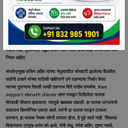
शिवसेना अंगार है, बाकी सब भंगार है, अशा जोरदार घोषणा दिल्या.
महाविकास आघाडी सरकारमध्ये शिवसेनेचे खच्चीकरण होत असल्याचा
आरोप करत एकनाथ शिंदे यांनी शिवसेनेतच बंडखोरी केली आहे.
शिवसेनेच्या 40 आणि शिवसेना समर्थन दिलेल्या अपक्ष अशा 50
आमदारांना घेऊन गुवाहाटीत गेले आहेत. त्यामुळे शिवसेनेत उभी फूट
पडली आहे. मुख्यमंत्री उद्धव ठाकरे आणि शिंदे दोघांच्याही समर्थनार्थ मोर्चे
निघत आहेत.
संपर्कप्रमुख सचिन अहिर यांच्या नेतृत्वातील सोमवारी झालेल्या बैठकीत
सर्वांनी ठाकरे यांच्या पाठिशी खंबीरपणे उभे राहण्याचा निर्धार केला.
त्याच्या दुसऱ्याच दिवशी आम्ही एकनाथ शिंदे साहेब समर्थक, #we
support eknath shinde असा मजकूर लिहिलेला फलक
मोरवाडी चौकात झळकला. त्यामुळे खळबळ उडाली. हा फलक लागल्याचे
कळताच शिवसैनिक एकत्र आले. त्यांनी हा फलक फाडून टाकला.
दरम्यान, हा फलक नेमका कोणी लावला होता, हे पुढे आले नाही. चिंचवड
विधानसभा प्रमुख अनंत को-हाळे, रोमी संधू, गणेश अहिर, तुषार नवले,