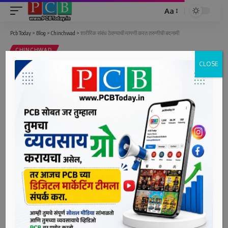
Aa
Font
Resizer
Pcb Today
>
Blog
>
Chinchwad
>
शारीरिक संबंध ठेवण्याची मागणी करत तरुणीची बदनामी
CHINCHWAD
CLOSE
शारीरिक संबंध ठेवण्याची मागणी करत
तरुणीची बदनामी
1 Min Read
bpcauthor
Last updated: June 23, 2022 11:26 am
थेरगाव, दि. २३ (पीसीबी) – जुने प्रेमसंबंध असलेल्या तरुणाने तरुणीकडे
शैय्यासोबत करण्याची मागणी केली. त्यासाठी तरुणाने दबाव आणून दोघांचे
सोबत काढलेले फोटो तरुणीच्या वडिलांना पाठवून तिची बदनामी केली.
हा प्रकार रविवारी (दि. १९) सकाळी अकरा वाजता थेरगाव येथे घडला.