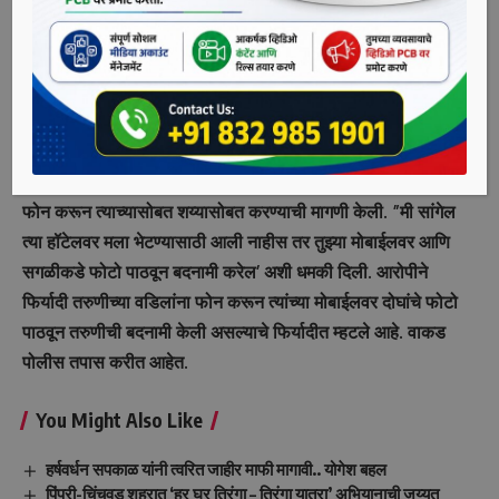
किरण उर्फ जगन्नाथ राजेंद्र चव्हाण (वय २२, रा. थेरगाव) असे गुन्हा
दाखल झालेल्या आरोपीचे नाव आहे. याप्रकरणी २० वर्षीय पीडित
तरुणीने वाकड पोलीस ठाण्यात फिर्याद दिली आहे.
पोलिसांनी दिलेल्या माहितीनुसार, आरोपी आणि फिर्यादी तरुणीचे पूर्वी
प्रेमसंबंध होते. जुन्या प्रेमसंबंधाचा गैरफायदा घेऊन आरोपीने फिर्यादीला
फोन करून त्याच्यासोबत शय्यासोबत करण्याची मागणी केली. ”मी सांगेल
त्या हॉटेलवर मला भेटण्यासाठी आली नाहीस तर तुझ्या मोबाईलवर आणि
सगळीकडे फोटो पाठवून बदनामी करेल’ अशी धमकी दिली. आरोपीने
फिर्यादी तरुणीच्या वडिलांना फोन करून त्यांच्या मोबाईलवर दोघांचे फोटो
पाठवून तरुणीची बदनामी केली असल्याचे फिर्यादीत म्हटले आहे. वाकड
पोलीस तपास करीत आहेत.
You Might Also Like
हर्षवर्धन सपकाळ यांनी त्वरित जाहीर माफी मागावी.. योगेश बहल
पिंपरी-चिंचवड शहरात ‘हर घर तिरंगा – तिरंगा यात्रा’ अभियानाची जय्यत