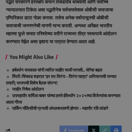
पद्धत सरकारने हस्तक्षेप करून ताबडतोब थांबवावी आणि सर्वोच्च
न्यायालयात टिकेल अशा पद्धतीनेच सर्वसमावेशक ओबीसी समाजाचा
एम्पिरिकल डाटा गोळा करावा. तसेच अनेक वर्षापासूनची ओबीसी
समाजाची जनगणनेची मागणी मान्य करावी. अन्यथा अखिल भारतीय
महात्मा फुले समता परिषदेच्या वतीने राज्यभर तीव्र स्वरूपाचे आंदोलन
करण्यात येईल असा इशारा या पत्रात देण्यात आला आहे.
You Might Also Like
हर्षवर्धन सपकाळ यांनी त्वरित जाहीर माफी मागावी.. योगेश बहल
पिंपरी-चिंचवड शहरात ‘हर घर तिरंगा – तिरंगा यात्रा’ अभियानाची जय्यत
तयारी; भाजपची विशेष बैठक संपन्न!
जाहीर निषेध आंदोलन
उपमहापौर शर्मिला बाबर यांच्या हस्ते हॅकेथॉन २०२५च्या विजेत्यांचा करण्यात
आला गौरव
पार्किंग पॉलिसीची प्रभावी अंमलबजावणी होणार – महापौर रवि लांडगे
Facebook