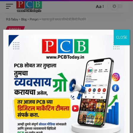
Aa
Font
Resizer
Pcb Today
>
Blog
>
Pimpri
>
महात्मा फुले समता परिषदेची पिंपरी निदर्शने
PIMPRI
CLOSE
महात्मा फुले समता परिषदेची पिंपरी निदर्शने
2 Min Read
bpcauthor
Last updated: June 17, 2022 5:21 pm
पिंपरी, दि. १७ (पीसीबी) – आडनावांच्या आधारे ओबीसी समाजाचा
इम्पेरिकल डाटा संकलित केला जात असल्याच्या विरोधात अखिल
भारतीय महात्मा फुले समता परिषद पिंपरी चिंचवड शाखेच्या वतीने आकुर्डी
येथे तहसील कार्यालय समोर निदर्शने करण्यात आली.
यावेळी माजी महापौर अनिता फरांदे, राष्ट्रवादी काँग्रेस पार्टीच्या महिला