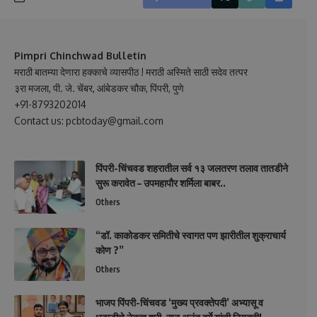
Pimpri Chinchwad Bulletin
मराठी बातम्या देणारा हक्काचे व्यासपीठ ! मराठी अस्मिते साठी सदेव तत्पर
३रा मजला, पी. जे. चेंबर, आंबेडकर चौक, पिंपरी, पुणे
+91-8793202014
Contact us: pcbtoday@gmail.com
पिंपरी-चिंचवड शहरातील सर्व १३ जलतरण तलाव तातडीने
सुरू करावेत – उपमहापौर शर्मिला बाबर..
Others
“डॉ. काकोडकर समितीचे स्वागत पण झारीतील शुक्राचार्य
कोण ?”
Others
भाजप पिंपरी-चिंचवड ‘मुख्य प्रवक्तेपदी’ अभ्यासू व