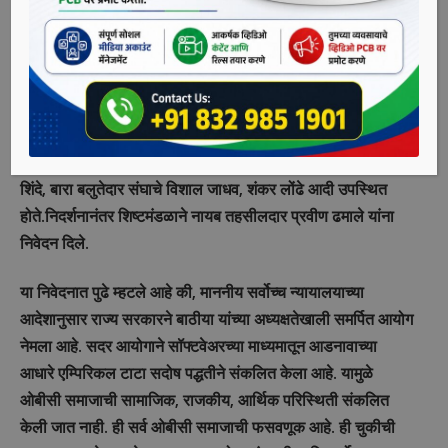
शहराध्यक्ष कविता आल्हाट, समता परिषद शहराध्यक्ष चंद्रशेखर भुजबळ,
महिला अध्यक्षा वंदना जाधव, उपाध्यक्ष पी. के. महाजन, महिला कार्याध्यक्ष
कविता खराडे, सचिव राजेंद्र करपे, शिक्षण मंडळाचे माजी अध्यक्ष विजय
लोखंडे, माजी नगरसेवक राजेंद्र राजापुरे, माजी नगरसेविका भारती
फरांदे, राष्ट्रवादी ओबीसी महिला अध्यक्ष सारिका पवार, ज्येष्ठ नेते सुरेश
गायकवाड, ॲड. सचिन आवटी, वैजनाथ शिरसाट, अशोक मगर, विद्याताई
शिंदे, बारा बलुतेदार संघाचे विशाल जाधव, शंकर लोंढे आदी उपस्थित
होते.निदर्शनानंतर शिष्टमंडळाने नायब तहसीलदार प्रवीण ढमाले यांना
निवेदन दिले.
या निवेदनात पुढे म्हटले आहे की, माननीय सर्वोच्च न्यायालयाच्या
आदेशानुसार राज्य सरकारने बाठीया यांच्या अध्यक्षतेखाली समर्पित आयोग
नेमला आहे. सदर आयोगाने सॉफ्टवेअरच्या माध्यमातून आडनावाच्या
आधारे एम्पिरिकल टाटा सदोष पद्धतीने संकलित केला आहे. यामुळे
ओबीसी समाजाची सामाजिक, राजकीय, आर्थिक परिस्थिती संकलित
केली जात नाही. ही सर्व ओबीसी समाजाची फसवणूक आहे. ही चुकीची