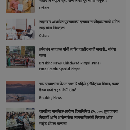
धडाडीचे नेतृत्व श्री. राज अनंत दुर्गे यांची नियुक्ती!
Others
शहरावार आधारित पुस्तकाच्या प्रकाशन सोहळ्यासाठी अमित
शाह यांना निमंत्रण
Others
हर्षवर्धन सपकाळ यांनी त्वरित जाहीर माफी मागावी.. योगेश
बहल
Breaking News
Chinchwad
Pimpri
Pune
Pune Gramin
Special Pimpri
चार प्रवाशांना घेऊन जाणारे पहिले इलेक्ट्रिक विमान, फक्त
₹७०० मध्ये १३० किमी उडते
Breaking News
जागतिक मानसिक आरोग्य दिनानिमित्त ४५,००० हून जास्त
विद्यार्थी आणि आरोग्यसेवा व्यावसायिकांची मिरॅकल ऑफ
माइंड ॲपला मान्यता