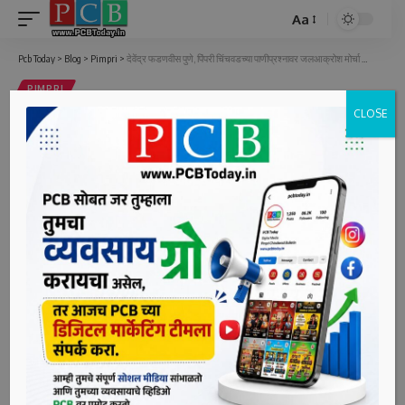
Aa
Font
Resizer
Pcb Today
>
Blog
>
Pimpri
>
देवेंद्र फडणवीस पुणे, पिंपरी चिंचवडच्या पाणीप्रश्नावर जलआक्रोश मोर्चा काढणार का ?
PIMPRI
CLOSE
देवेंद्र फडणवीस पुणे, पिंपरी चिंचवडच्या
पाणीप्रश्नावर जलआक्रोश मोर्चा काढणार का
?
2 Min Read
bpcauthor
Last updated: June 17, 2022 4:14 pm
पिंपरी, दि. १७ (पीसीबी) – औरंगाबाद व जालन्यातील पाणीप्रश्नावर
जलआक्रोश मोर्चा काढणारे विरोधी पक्षनेते देवेंद्र फडणवीस सोलापूर,
पुणे, पिंपरी चिंचवडसारख्या भाजपशासित महापालिकांमधील