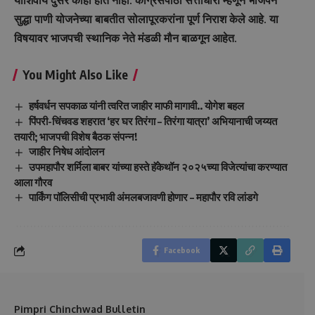
याशिवाय दुसरे काही होत नाही. काँग्रेसपाठी सत्ताधारी म्हणून भाजपने
सुद्धा पाणी योजनेच्या बाबतीत सोलापूरकरांना पूर्ण निराश केले आहे. या
विषयावर भाजपची स्थानिक नेते मंडळी मौन बाळगून आहेत.
You Might Also Like
हर्षवर्धन सपकाळ यांनी त्वरित जाहीर माफी मागावी.. योगेश बहल
पिंपरी-चिंचवड शहरात ‘हर घर तिरंगा – तिरंगा यात्रा’ अभियानाची जय्यत
तयारी; भाजपची विशेष बैठक संपन्न!
जाहीर निषेध आंदोलन
उपमहापौर शर्मिला बाबर यांच्या हस्ते हॅकेथॉन २०२५च्या विजेत्यांचा करण्यात
आला गौरव
पार्किंग पॉलिसीची प्रभावी अंमलबजावणी होणार – महापौर रवि लांडगे
Facebook
Pimpri Chinchwad Bulletin