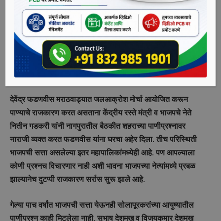
पाणीप्रश्नावर जलआक्रोश मोर्चा काढण्याचे धाडस दाखवणार का, असा
सवाल या शहरांमध्ये पाणी टंचाईचे चटके सोसणारे नागरिक व राजकीय
पक्ष करत आहेत. पिंपरी चिंचवड शहरातील हाऊसिंग सोसायट्या टँकरची
बिले भरून पिंपळे सौदागर, पिंपळे गुरव, वाकड, रहाटणी, रावेत, मोशीचे
दोन लाख कुटुंब त्रस्त आहेत. या महापावलिकेत भाजपाची सत्ता
असताना पाच वर्षांत त्यांना पाणी प्रश्न सोडविता आलेला नाही.
देवेंद्र फडणवीस मराठवाड्यात जलआक्रोश मोर्चा आयोजित करून
पाण्याचे राजकारण करत असताना केंद्रीय रस्ते मंत्री व भाजपचे नेते
नितीन गडकरी यांनी नागपुरातील बैठकीत शहराच्या पाणीप्रश्नावर
नाराजी व्यक्त करत फडणवीस यांना घरचा अहेर दिला. तीच परिस्थिती
भाजपची सत्ता असलेल्या इतर महापालिकांमध्येही आहे. पण आपल्याला
कोणी प्रश्नच विचारणार नाही अशी भावना भाजपच्या नेत्यांमध्ये प्रबळ
झाल्यानेच दुटप्पी राजकारण सर्रास सुरू झाले आहे.
गेल्या पाच वर्षांत भाजपची सत्ता येऊनही सोलापूरकरांच्या आयुष्यातील
पाणीप्रश्न काही मिटलेला नाही. सुभाष देशमुख व विजयकुमार देशमुख