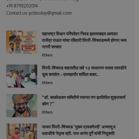
+91-8793202014
Contact us: pcbtoday@gmail.com
महाराष्ट्र विधान परिषदेवर निवड झाल्याबद्दल आमदार
राजेंद्र राऊत यांचा रविवारी पिंपरी-चिंचवडमध्ये होणार भव्य
नागरी सत्कार
Others
पिंपरी-चिंचवड शहरातील सर्व १३ जलतरण तलाव तातडीने
सुरू करावेत – उपमहापौर शर्मिला बाबर..
Others
“डॉ. काकोडकर समितीचे स्वागत पण झारीतील शुक्राचार्य
कोण ?”
Others
भाजप पिंपरी-चिंचवड ‘मुख्य प्रवक्तेपदी’ अभ्यासू व
धडाडीचे नेतृत्व श्री. राज अनंत दुर्गे यांची नियुक्ती!