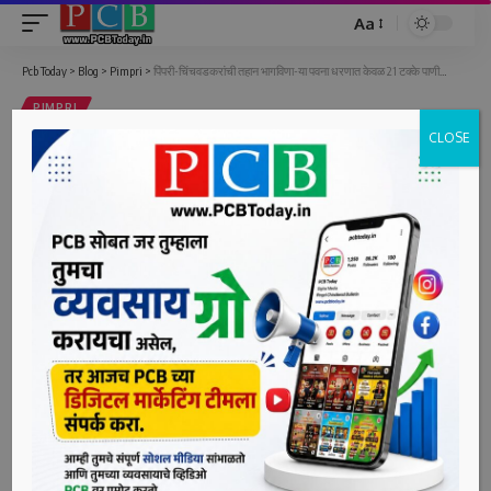
Aa
Font
Resizer
Pcb Today
>
Blog
>
Pimpri
>
पिंपरी-चिंचवडकरांची तहान भागविणा-या पवना धरणात केवळ 21 टक्के पाणीसाठा
PIMPRI
CLOSE
पिंपरी-चिंचवडकरांची तहान भागविणा-या
पवना धरणात केवळ 21 टक्के पाणीसाठा
1 Min Read
bpcauthor
Last updated: June 16, 2022 2:27 pm
पिंपरी दि. १६ (पीसीबी) – पिंपरी-चिंचवडकरांची तहान भागविणा-या
पवना धरणात आजमितीला केवळ 21.82 टक्के पाणीसाठा आहे. जुलैच्या
पंधरवाड्यापर्यंत पुरेल एवढा हा पाणीसाठा आहे. पण, पावसाने ओढ
दिल्यास पाणीटंचाईला सामोरे जावे लागू शकते. गतवर्षी आजच्या तारखेला