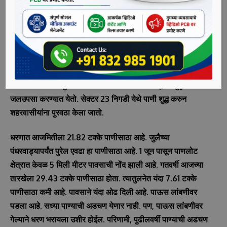
29.43 टक्के पाणीसाठा होता. त्यातुलनेत यंदा 7.61 टक्के पाणीसाठा
कमी आहे.
पिंपरी-चिंचवडसह मावळ भागातील विविध गावांचा पाण्याचा मुख्य स्रोत
पवना धरण आहे. महापालिका सध्या धरणातून एका दिवसाला 510
एमएलडी पाणी उचलते. शहराला पाणीपुरवठा करण्यासाठी पवना
नदीवरील रावेत – पुनावळे दरम्यान असलेल्या बंधा-यातून अशुद्ध
जलउपसा करण्यात येतो. सेक्टर 23 निगडी येथे पाणी शुद्ध करुन
शहरवासीयांना पुरवठा केला जातो.
धरणात आजमितीला 21.82 टक्के पाणीसाठा आहे. जुलैच्या
पंधरवाड्यापर्यंत पुरेल एवढा हा पाणीसाठा आहे. 1 जून पासून पाणलोट
क्षेत्रात केवळ 5 मिली मीटर पावसाची नोंद झाली आहे. गतवर्षी आजच्या
तारखेला 29.43 टक्के पाणीसाठा होता. त्यातुलनेत यंदा 7.61 टक्के
पाणीसाठा कमी आहे. पावसाने यंदा ओढ दिली आहे. पाऊस लांबणीवर
पडला आहे. सध्या पाण्याची अडचण येणार नाही. पण, पाऊस लांबणीवर
गेल्याने धरण भरायला उशीर होईल. परिणामी, पुढीलवर्षी पाण्याची अडचण