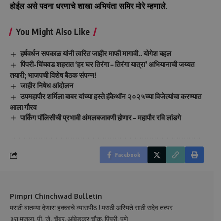
होईल असे पवना धरणाचे शाखा अभियंता समिर मोरे म्हणाले.
You Might Also Like
हर्षवर्धन सपकाळ यांनी त्वरित जाहीर माफी मागावी.. योगेश बहल
पिंपरी-चिंचवड शहरात ‘हर घर तिरंगा – तिरंगा यात्रा’ अभियानाची जय्यत
तयारी; भाजपची विशेष बैठक संपन्न!
जाहीर निषेध आंदोलन
उपमहापौर शर्मिला बाबर यांच्या हस्ते हॅकेथॉन २०२५च्या विजेत्यांचा करण्यात
आला गौरव
पार्किंग पॉलिसीची प्रभावी अंमलबजावणी होणार – महापौर रवि लांडगे
Facebook
Pimpri Chinchwad Bulletin
मराठी बातम्या देणारा हक्काचे व्यासपीठ ! मराठी अस्मिते साठी सदेव तत्पर
३रा मजला, पी. जे. चेंबर, आंबेडकर चौक, पिंपरी, पुणे