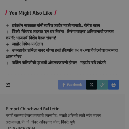
You Might Also Like
हर्षवर्धन सपकाळ यांनी त्वरित जाहीर माफी मागावी.. योगेश बहल
पिंपरी-चिंचवड शहरात ‘हर घर तिरंगा – तिरंगा यात्रा’ अभियानाची जय्यत
तयारी; भाजपची विशेष बैठक संपन्न!
जाहीर निषेध आंदोलन
उपमहापौर शर्मिला बाबर यांच्या हस्ते हॅकेथॉन २०२५च्या विजेत्यांचा करण्यात
आला गौरव
पार्किंग पॉलिसीची प्रभावी अंमलबजावणी होणार – महापौर रवि लांडगे
Facebook
Pimpri Chinchwad Bulletin
मराठी बातम्या देणारा हक्काचे व्यासपीठ ! मराठी अस्मिते साठी सदेव तत्पर
३रा मजला, पी. जे. चेंबर, आंबेडकर चौक, पिंपरी, पुणे
+91-8793202014