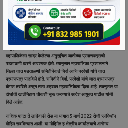
याची वेतनवाढही रोखली. या आदेशाची चौघांच्या सेवा पुस्तकात नोंद
केली जाणार आहे. याबाबतचे आदेश महापालिका आयुक्त राजेश पाटील
यांनी दिले आहेत.
निलेश शंकर बिर्दा आणि सचिन बाळकृष्ण परदेशी हे दोघेही
महापालिकेमध्ये मजुर या पदावर कार्यरत आहेत. बिर्दा आणि परदेशी हे
अनुसूचित जाती प्रवर्गातून महापालिका सेवेत रुजू झाले होते. त्यांनी
महापालिकेला सादर केलेल्या अनुसूचित जातीच्या प्रमाणपत्राची
पडताळणी करणे आवश्‍यक होते. त्यानुसार महापालिका प्रशासनाने
जिल्हा जात पडताळणी समितीनेकडे बिर्दा आणि परदेशी यांचे जात
प्रमाणपत्र पाठविले होते. समितीने बिर्दा, परदेशी यांचे जात प्रमाणपत्र
बोगस ठरविले असून तसा अहवाल महापालिकेला दिला आहे. त्यानुसार या
दोघांची खातेनिहाय चौकशी सुरू करण्याचे आदेश आयुक्त पाटील यांनी
दिले आहेत.
नाशिक फाटा ते लांडेवाडी रोड या भागात 5 मार्च 2022 रोजी प्लॉगेथॉन
मोहिम राबविण्यात आली. या मोहिमेत ह क्षेत्रीय कार्यालयाचे आरोग्य