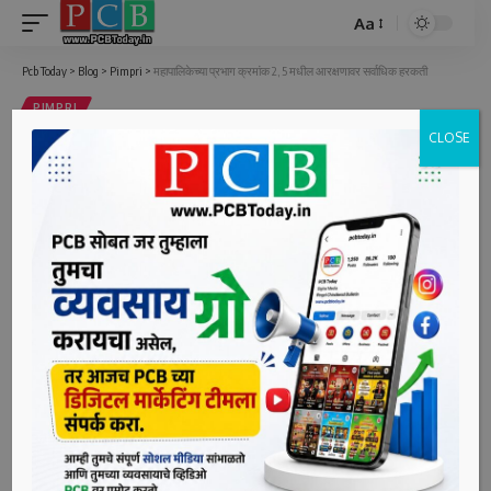
Aa
Font
Resizer
Pcb Today
>
Blog
>
Pimpri
>
महापालिकेच्या प्रभाग क्रमांक 2, 5 मधील आरक्षणावर सर्वाधिक हरकती
PIMPRI
CLOSE
महापालिकेच्या प्रभाग क्रमांक 2, 5 मधील
आरक्षणावर सर्वाधिक हरकती
3 Min Read
bpcauthor
Last updated: June 6, 2022 6:53 pm
पिंपरी, दि. ६ (पीसीबी) – महापालिका सार्वत्रिक निवडणुकीसाठी
प्रशासनाने काढलेल्या अनुसूचित जाती (महिला), अनुसूचित जमाती
(महिला) आणि सर्वसाधारण (महिला) यांच्याकरिता आरक्षित जागांच्या
सोडतीवर 273 हरकती आल्या आहेत. त्यात प्रभाग क्रमांक 2 आणि 5