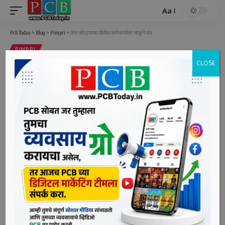
Aa
Font
Resizer
Pcb Today
>
Blog
>
Pimpri
>
कार चोरट्याचा पोलीस कर्मचाऱ्यांवर चाकूने वार
PIMPRI
CLOSE
कार चोरट्याचा पोलीस कर्मचाऱ्यांवर चाकूने
वार
3 Min Read
bpcauthor
Last updated: June 4, 2022 2:48 pm
पिंपरी, दि. ४ (पीसीबी) – कार चोरी करून पळून जाणारे दोन चोरटे आणि
रात्र गस्तीवरील तीन पोलिसांमध्ये चकमक उडाल्याची घटना घडली
आहे. कार चोरांना थांबवून गाडीची चावी काढून घेणाऱ्या पोलीस
कर्मचाऱ्यांवर चोरट्यांनी चाकूने वार केला. तर, पोलिसांनी