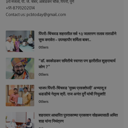
३रा मजला, पी. जे. चेंबर, आंबेडकर चौक, पिंपरी, पुणे
+91-8793202014
Contact us: pcbtoday@gmail.com
पिंपरी-चिंचवड शहरातील सर्व १३ जलतरण तलाव तातडीने
सुरू करावेत – उपमहापौर शर्मिला बाबर..
Others
“डॉ. काकोडकर समितीचे स्वागत पण झारीतील शुक्राचार्य
कोण ?”
Others
भाजप पिंपरी-चिंचवड ‘मुख्य प्रवक्तेपदी’ अभ्यासू व
धडाडीचे नेतृत्व श्री. राज अनंत दुर्गे यांची नियुक्ती!
Others
शहरावार आधारित पुस्तकाच्या प्रकाशन सोहळ्यासाठी अमित
शाह यांना निमंत्रण