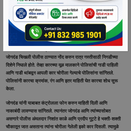
स्वसंरक्षणासाठी आणि चोरट्यांना पकडण्यासाठी चोरट्यांवर पिस्तूल
रोखले. मात्र, अंधाराचा फायदा घेत दोन्ही चोरटे डोंगराच्या दिशेने पळून
जाण्यात यशस्वी झाले. शुक्रवारी रात्री एक वाजण्याच्या सुमारास निगडी-
देहूरोड रस्त्यावर हे नाट्य घडलं आहे.
यमुनानगर परिसरातून शुक्रवारी रात्री चोरट्यांनी इको स्पोर्ट्स कार
चोरली. याच दरम्यान रात्र गस्तीवर असणारे पोलीस निरीक्षक अजय
जोगदंड चिखली पोलीस ठाण्यात नोंद करुन रात्र गस्तीसाठी निगडीच्या
दिशेने निघाले होते. तेव्हा कारच्या मूळ मालकाने पोलिसांची गाडी पाहिली
आणि गाडी थांबवून आपली कार चोरीला गेल्याचे पोलिसांना सांगितले.
पोलिसांनी कारचा क्रमांक, रंग आणि इतर माहिती घेत कारचा शोध सुरू
केला.
जोगदंड यांनी याबाबत कंट्रोलला फोन करुन माहिती दिली आणि
नाकाबंदी लावण्यास सांगितले. त्यानंतर जोगदंड आणि त्यांच्यासोबत
असणारे पोलीस अंमलदार निशांत काळे आणि प्रदीप गुट्टे हे भक्ती-शक्ती
चौकातून जात असताना त्यांना चोरीला गेलेली इको कार दिसली. त्यामुळे