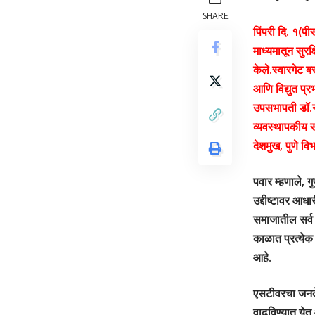
SHARE
पिंपरी दि. १(प
माध्यमातून सुरक
केले.स्वारगेट ब
आणि विद्युत प्र
उपसभापती डॉ.नी
व्यवस्थापकीय स
देशमुख, पुणे व
पवार म्हणाले, 
उद्दीष्टावर आध
समाजातील सर्व 
काळात प्रत्येक
आहे.
एसटीवरचा जनतेच
वाढविण्यात येत