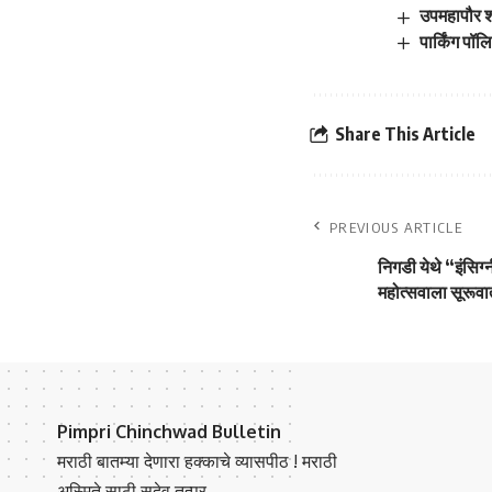
उपमहापौर शर
पार्किंग पॉ
Share This Article
PREVIOUS ARTICLE
निगडी येथे “इंसिग्
महोत्सवाला सूरूवा
Pimpri Chinchwad Bulletin
मराठी बातम्या देणारा हक्काचे व्यासपीठ ! मराठी
अस्मिते साठी सदेव तत्पर