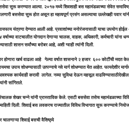
ससेवा सुरू करण्यात आल्या. २०१७ मध्ये शिवशाही बस महामंडळाच्या सेवेत समाव
चालणारी बससेवा सुरू होत असून हा महत्वपूर्ण प्रसंग असल्याचा उल्लेखही पवार यांन
वायफाय यंत्रणा देण्यात आली आहे. प्रवाशांच्या मनोरंजनासाठी याचा उपयोग होईल 
 वर्षाच्या वाटचालीत योगदान देणाऱ्या चालक, वाहक, अधिकारी, कर्मचारी यांना धन्य
भल्यासाठी शासन सर्वांच्या बरोबर आहे, अशी ग्वाही त्यांनी दिली.
वर होणारा खर्च वाढला आहे गेल्या वर्षात शासनाने २ हजार ६०० कोटींची मदत केल
मचा उपाय शोधण्यासाठी उत्पन्नाचे नवे मार्ग शोधण्यात येत आहेत. फायदेशीर मार्गाव
वश्यक कार्यवाही करावी लागेल. नव्या सुविधा देऊन महसूल वाढविण्यासाठीदेखील 
ांनी सांगितले.
ंचालक शेखर चन्ने यांनी प्रास्ताविक केले. एसटी बससेवा तसेच महामंडळाच्या विव
नी माहिती दिली. शिवाई बस लवकरच राज्यातील विविध विभागात सुरू करण्याचे नियोजन
वर चालणाऱ्या शिवाई बसची वैशिष्ठ्ये