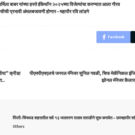
्मिला बाबर यांच्या हस्ते हॅकेथॉन २०२५च्या विजेत्यांचा करण्यात आला गौरव
लिसीची प्रभावी अंमलबजावणी होणार – महापौर रवि लांडगे
Facebook
नीया” क्रीडा
पीएमपीएमएलचे जनरल मॅनेजर सुनिल गवळी, चिफ मेकॅनिकल इंजि
त..
झोनल मॅनेजर कैलास ग
पिंपरी-चिंचवड शहरातील सर्व १३ जलतरण तलाव तातडीने सुरू करावेत – उपमहापौर शर्म
Others