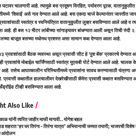
ुत घटावर चालणारी आहे. त्यामुळे बस प्रदूषण विरहित, पर्यावरण पूरक, वातानुकु
ीमध्ये ‘शिवाई’ असे नाव देण्यात आले आहे. बस एकदा चार्ज केल्यानंतर जास्तीत जा
प्रवाशांसाठी स्वतंत्र व स्वनियंत्रित वातानुकुलीत लुव्हर बसविण्यात आले आहे व त्
ला आहे. ही बस १२ मीटर लांबीच्या सांगाड्यावर बांधण्यात आली असून तिची रुंदी २
खालच्या बाजूस बसच्या मधोमध प्रशस्त असा सामान कक्ष देण्यात आला आहे.
३ प्रवाशांसाठी बैठक व्यवस्था असून प्रवासी सीट हे ‘पुश बॅक’ प्रकारचे देण्यात आ
न्ही प्रवाशांचे मोबाईल चार्जिंगसाठी स्वतंत्र युएसबी पोर्ट देण्यात आले आहे. चालक क
 आहे. तसेच आपात्कालीन परिस्थितीमध्ये प्रवाशांना सावध करण्यासाठी यंत्रणा अ
े. प्रवासी कक्षातील हालचालीवर देखरेखीसाठी कॅमेरा प्रवाशी कक्षात बसविण्यात आल
ँड्रॉईड टीव्ही बसविण्यात आला आहे.
ht Also Like
पकाळ यांनी त्वरित जाहीर माफी मागावी.. योगेश बहल
वड शहरात ‘हर घर तिरंगा – तिरंगा यात्रा’ अभियानाची जय्यत तयारी; भाजपची विशेष 
ध आंदोलन