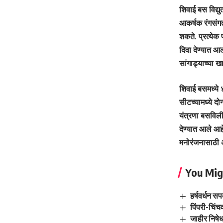
शिवाई बस विद्य
आकर्षक रंगसंगत
शकते. प्रत्येक 
दिवा देण्यात आ
सांगाड्याच्या 
शिवाई बसमध्ये ४
सीटच्यामध्ये दो
यंत्रणा बसविली
देण्यात आले आह
मनोरंजनासाठी अ
You Mig
हर्षवर्धन स
पिंपरी-चिंच
जाहीर निषे