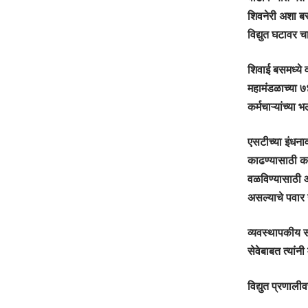
शिवनेरी अशा ब
विद्युत घटावर 
शिवाई बसमध्ये 
महामंडळाच्या ७४
कर्मचाऱ्यांच्या 
एसटीच्या इंधना
काढण्यासाठी काय
वळविण्यासाठी आ
असल्याचे पवार य
व्यवस्थापकीय स
सेवेबाबत त्यां
विद्युत प्रणाली