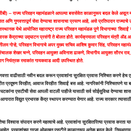
ीसीबी) – राज्य परिवहन महामंडळाने आपल्या बससेवेत काळानुरूप बदल केले असून म
्षित अणि गुणवत्तापूर्ण सेवा देण्याचा शासनाचा प्रयत्न आहे, असे प्रतिपादन राज्याचे
सस्थानक येथे आयोजित महाराष्ट्र राज्य परिवहन महामंडळ पुणे विभागाच्या ‘शिवाई’ या
भारक केंद्राच्या उद्घाटन प्रसंगी ते बोलत होते. कार्यक्रमाला परिवहन मंत्री ॲड.
लम गोऱ्हे, परिवहन विभागाचे अपर मुख्य सचिव आशिष कुमार सिंह, परिवहन महामंडळ
ंचालक शेखर चन्ने, परिवहन आयुक्त अविनाश ढाकणे, विभागीय आयुक्त सौरभ राव, 
िभाग नियंत्रक रमाकांत गायकवाड आदी उपस्थित होते.
गुणवत्ता वाढीसाठी नवीन बदल करून प्रवाशांना सुरक्षित प्रवास निश्चित करणे हेच 
ारीत प्रदूषण विरहीत, आवाज विरहीत ‘शिवाई’ बस आहे. नागरिकांनी निश्चितपणे या ब
घटकांना एसटीची सेवा आपली वाटली पाहीजे यासाठी सर्व सोईसुविधा देण्याचा शास
 आगारात विद्युत प्रभारक केंद्र स्थापन करण्यात येणार आहे. राज्य सरकार त्यास
ा विश्वास संपादन करणे महत्वाचे आहे. प्रवाशांना सुरक्षितरित्या प्रवास करता या
 आहेत. प्रवाशांच्या गरजा ओळखून एसटीने काळानुरूप अनेक बदल केले. निमआराम,