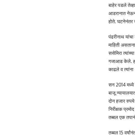
बाहेर पडले तेव्
आडरानात नेऊन स
होते. घटनेनंतर 
पंढरीनाथ यांचा
माहिती असताना 
ससेमिरा त्यांच्
गजाआड केले. हा
काढले व त्यांना
सन 2014 मध्ये
बाजू न्यायालया
दोन हजार रुपये
निरीक्षक प्रमो
तब्बल एक तपानंत
तब्बल 15 वर्षांन