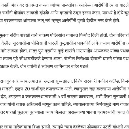
हा काही अंतरावर संगनमत करून त्यांच्या पाळतीवर असलेल्या आरोपींनी त्यांना गाठले. 
र्वांनी दोघांवर लाकडी दांडके आणि दगडांनी ठेचून हल्ला केला. यामध्ये हे दोघे चु
या प्रकरणाचा थांगपत्ता लागू नये म्हणून आरोपींनी पुरावे देखील नष्ट केले होते.
 मुलगा संदीप पारखी याने चाकण पोलिसांत याबाबत फिर्याद दिली होती. दोन परिवार
देखील सुरुवातीला पोलिसांनी पारखी कुटूंबातील भावकीतील वेगळ्याच आरोपींना 
या मागे लागला होता. मात्र पुणे ग्रामीण गुन्हे शाखेने भाऊसाहेब आंधळकर यांच्या पथका
 तपास पुढे सीआयडीकडे देण्यात आला. पोलीस निरीक्षक दीपाली घाडगे यांच्या प
 अटक केली. दोन वर्षांनी हे सर्वजण जामिनावर बाहेर पडले.
 राजगुरुनगर न्यायालयात हा खटला सुरू झाला. विशेष सरकारी वकील अॅड. विजय 
त मांडली. एकूण 20 साक्षीदार तपासण्यात आले. त्यानुसार खून करणाऱ्या आरोपींना न
 दंड, अपहरण व कटकारस्थानासाठी 5 वर्षे सश्रम कारावास, अशी शिक्षा सुनावली 
द वाघ यांनी तपास अधिकारी म्हणून काम पाहिले. न्यायालयाच्या निर्णयामुळे माण
र पारखी चुलत्या पुतण्याला न्याय मिळाला असल्याच्या भावना ग्रामस्थांनी व्यक्त के
ंतर खऱ्या मारेकऱ्यांना शिक्षा झाली. त्यामुळे न्याय देवतेच्या डोळ्यावर पट्टी बांधली 