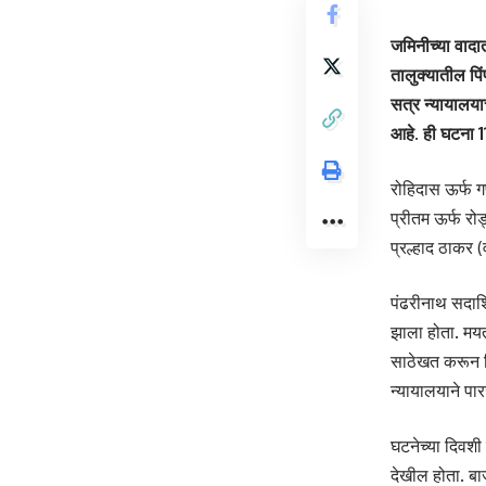
जमिनीच्या वाद
तालुक्यातील पि
सत्र न्यायालया
आहे. ही घटना 
रोहिदास ऊर्फ 
प्रीतम ऊर्फ रो
प्रल्हाद ठाकर (
पंढरीनाथ सदाशिव
झाला होता. मयत 
साठेखत करून दि
न्यायालयाने पा
घटनेच्या दिवशी
देखील होता. बा