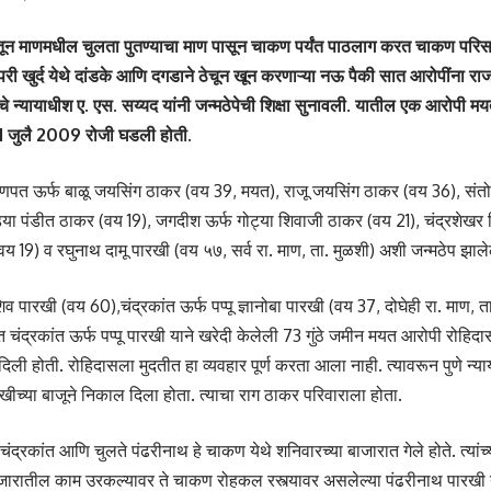
ातून माणमधील चुलता पुतण्याचा माण पासून चाकण पर्यंत पाठलाग करत चाकण पर
ंपरी खुर्द येथे दांडके आणि दगडाने ठेचून खून करणाऱ्या नऊ पैकी सात आरोपींना रा
चे न्यायाधीश ए. एस. सय्यद यांनी जन्मठेपेची शिक्षा सुनावली. यातील एक आरोपी
11 जुलै 2009 रोजी घडली होती.
गणपत ऊर्फ बाळू जयसिंग ठाकर (वय 39, मयत), राजू जयसिंग ठाकर (वय 36), सं
ड्या पंडीत ठाकर (वय 19), जगदीश ऊर्फ गोट्या शिवाजी ठाकर (वय 21), चंद्रशेखर 
वय 19) व रघुनाथ दामू पारखी (वय ५७, सर्व रा. माण, ता. मुळशी) अशी जन्मठेप झाले
 पारखी (वय 60),चंद्रकांत ऊर्फ पप्पू ज्ञानोबा पारखी (वय 37, दोघेही रा. माण, ता.
चंद्रकांत ऊर्फ पप्पू पारखी याने खरेदी केलेली 73 गुंठे जमीन मयत आरोपी रोहिदास
ली होती. रोहिदासला मुदतीत हा व्यवहार पूर्ण करता आला नाही. त्यावरून पुणे न्य
रखीच्या बाजूने निकाल दिला होता. त्याचा राग ठाकर परिवाराला होता.
 चंद्रकांत आणि चुलते पंढरीनाथ हे चाकण येथे शनिवारच्या बाजारात गेले होते. त्य
जारातील काम उरकल्यावर ते चाकण रोहकल रस्त्यावर असलेल्या पंढरीनाथ पारखी यां