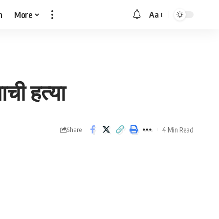
h
More
Aa
Font
Resizer
ची हत्या
4 Min Read
Share