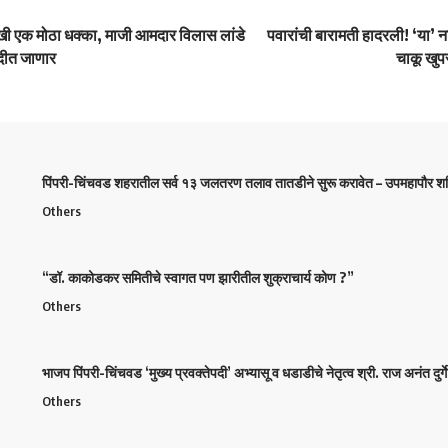
 एक मोठा धक्का, माजी आमदार विलास लांडे
पवारांची बारामती हादरली! ‘या’ न
वादीत जाणार
चाकू खुपसू
पिंपरी-चिंचवड शहरातील सर्व १३ जलतरण तलाव तातडीने सुरू करावेत – उपमहापौर शर्म
Others
“डॉ. काकोडकर समितीचे स्वागत पण झारीतील शुक्राचार्य कोण ?”
Others
भाजप पिंपरी-चिंचवड ‘मुख्य प्रवक्तेपदी’ अभ्यासू व धडाडीचे नेतृत्व श्री. राज अनंत दुर्गे 
Others