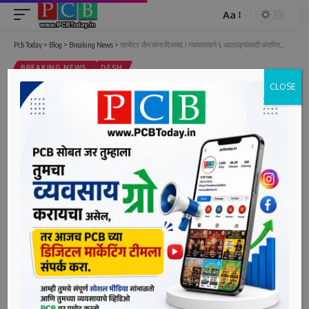
Aa
Font
Resizer
Pcb Today
>
Blog
>
Breaking News
>
सत्येंद्र जैन यांना दिलासा..! न्यायालयाने ६ आठवड्यांसाठी अंतरिम जामीन मंजूर केला
BREAKING NEWS
DESH
CLOSE
सत्येंद्र जैन यांना दिलासा..! न्यायालयाने ६
आठवड्यांसाठी अंतरिम जामीन मंजूर केला
0 Min Read
bpcauthor
Last updated: May 26, 2023 12:47 pm
देश ,दि. २६ (पीसीबी) – सर्वोच्च न्यायालयाने दिल्लीचे माजी आरोग्यमंत्री
आणि आप नेते सत्येंद्र जैन यांना अंतरिम दिलासा दिला आहे. न्यायालयाने
शुक्रवारी (२६ मे) वैद्यकीय आधारावर सत्येंद्र जैन यांना ६
आठवड्यांसाठी अंतरिम जामीन मंजूर केला. ते मे २०२२ पासून मनी