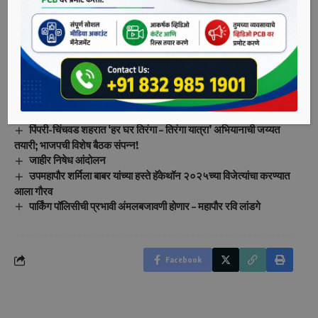
लाँडरिंग प्रकरणात दिल्लीतील तिहार तुरुंगात आहेत. न्यायमूर्ती जे. के.
माहेश्वरी आणि न्यायमूर्ती पी. एस. नरसिम्हा यांच्या खंडपीठाने हा निर्णय
दिला.
You Might Also Like
हर्षवर्धन सपकाळ यांनी त्वरित जाहीर माफी मागावी.. योगेश बहल
पिंपरी-चिंचवड शहरात ‘हर घर तिरंगा – तिरंगा यात्रा’ अभियानाची जय्यत
तयारी; भाजपची विशेष बैठक संपन्न!
जाहीर निषेध आंदोलन
उपमहापौर शर्मिला बाबर यांच्या हस्ते हॅकेथॉन २०२५च्या विजेत्यांचा करण्यात
आला गौरव
पार्किंग पॉलिसीची प्रभावी अंमलबजावणी होणार – महापौर रवि लांडगे
Facebook