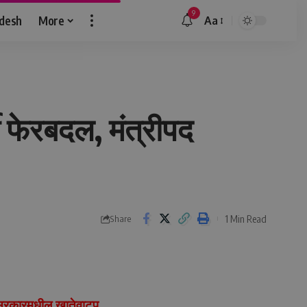
9
idesh
More
Aa
Font
Resizer
वी फेरबदल, मंत्रीपद
1 Min Read
Share
दे सरकारमधील खातेवाटप