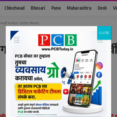
Chinchwad
Bhosari
Pune
Maharashtra
Desh
V
शनापूर्वी फेरबदल, मंत्रीपद मिळणार..
CLOSE
दे गटाला संधी ? ; अधिवेशनापूर्
(पीसीबी) : एकनाथ शिंदे यांनी मुख्यमंत्रिपदी विराजमान झाले असून शिं