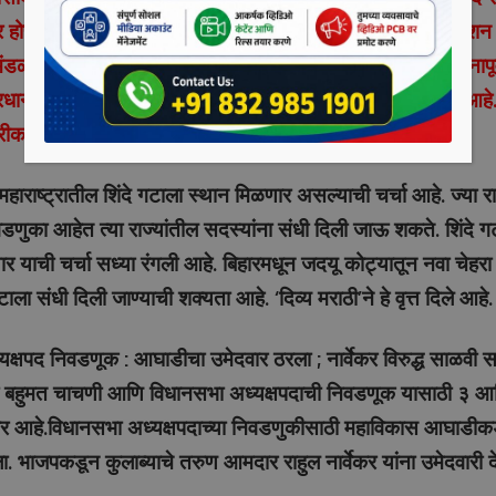
ोणार आहे. तर दुसरीकडे १८ जुलैपासून संसदेचे पावसाळी अधिवेशन सुरू
रिमंडळात शिंदे गटाला संधी मिळणार आहे. संसदेच्या पावसाळी अधिवेशनापू
ान नरेंद्र मोदी यांच्या कार्यकाळातील हा दुसरा फेरबदल असणार आहे. द
रीकांत शिंदे यांचे नाव चर्चेत असल्याचे समजते.
हाराष्ट्रातील शिंदे गटाला स्थान मिळणार असल्याची चर्चा आहे. ज्या र
णुका आहेत त्या राज्यांतील सदस्यांना संधी दिली जाऊ शकते. शिंदे गट
ार याची चर्चा सध्या रंगली आहे. बिहारमधून जदयू कोट्यातून नवा चेहर
टाला संधी दिली जाण्याची शक्यता आहे. ‘दिव्य मराठी’ने हे वृत्त दिले आहे.
क्षपद निवडणूक : आघाडीचा उमेदवार ठरला ; नार्वेकर विरुद्ध साळवी 
ी बहुमत चाचणी आणि विधानसभा अध्यक्षपदाची निवडणूक यासाठी ३ आणि
र आहे.विधानसभा अध्यक्षपदाच्या निवडणुकीसाठी महाविकास आघाडीकड
 भाजपकडून कुलाब्याचे तरुण आमदार राहुल नार्वेकर यांना उमेदवारी 