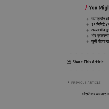
You Migh
उपमहापौर शर्
३१ मिनिटे ४५
अल्पवयीन मु
भोर प्रकरणात
जुनी पीएफ खा
Share This Article
PREVIOUS ARTICLE
भोसरीकर आमदार महेश