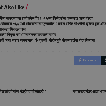
t Also Like
मिला बाबर यांच्या हस्ते हॅकेथॉन २०२५च्या विजेत्यांचा करण्यात आला गौरव
 सेकंदांत ७६३ पक्षी ओळखणाऱ्या पुण्यातील ८ वर्षीय अर्पित चौधरीची इंडिया बुक ऑफ रे
लाकडून पिस्तूल जप्त
ल्या विकृत नराधमाचं हादरवणारं सत्य समोर
ती आता सहज सापडणार; ‘ई-प्राप्ती’ पोर्टलमुळे नोकरदारांना मोठा दिलासा
Facebook
 लांडगे यांना मंत्रीपदाची लॉटरी ?
महाराष्ट्रानंतर आता भाजप