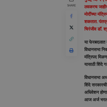
SHARE
लवकरच जाहीर ह
मोदींच्या मंत्
शकतात. पंतप्रध
चिरंजीव डॉ. श्
या फेरबदलात म
विधानसभा निवड
मंत्रिपद मिळण
यासाठी शिंदे ग
विधानसभा अध्य
शिंदे सरकारच
अधिवेशन होणा
आज अर्ज भरला.