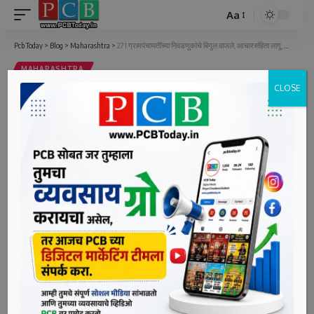
Aa
Font
Resizer
Pcb Today
>
Blog
>
Maharashtra
>
271 ग्रामपंचायतींच्या निवडणुकांचे बिगुल वाजले, आचारसंहिता लागू, वाचा संपूर्ण कार्यक्रम
MAHARASHTRA
CLOSE
271 ग्रामपंचायतींच्या निवडणुकांचे बिगुल
वाजले, आचारसंहिता लागू, वाचा संपूर्ण
कार्यक्रम
3 Min Read
bpcauthor
Last updated: June 29, 2022 4:27 pm
मुंबई , दि. २९ (पीसीबी) – पावसाचे प्रमाण कमी असलेल्या विविध 62
तालुक्यांतील 271 ग्रामपंचायतींच्या सार्वत्रिक निवडणुकांसाठी 4
ऑगस्ट 2022 रोजी मतदान होणार आहे. सर्वोच्च न्यायालयाच्या