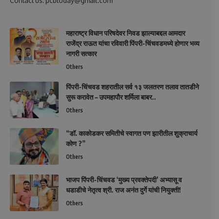
Contact us: pcbtoday@gmail.com
महाराष्ट्र विधान परिषदेवर निवड झाल्याबद्दल आमदार
राजेंद्र राऊत यांचा रविवारी पिंपरी-चिंचवडमध्ये होणार भव्य
नागरी सत्कार
Others
पिंपरी-चिंचवड शहरातील सर्व १३ जलतरण तलाव तातडीने
सुरू करावेत – उपमहापौर शर्मिला बाबर..
Others
“डॉ. काकोडकर समितीचे स्वागत पण झारीतील शुक्राचार्य
कोण ?”
Others
भाजप पिंपरी-चिंचवड ‘मुख्य प्रवक्तेपदी’ अभ्यासू व
धडाडीचे नेतृत्व श्री. राज अनंत दुर्गे यांची नियुक्ती!
Others