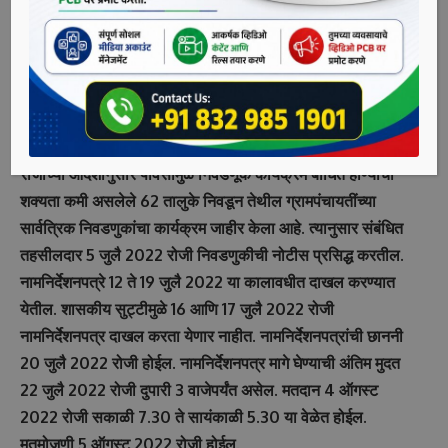
आदेशानुसार राज्य निवडणूक आयोगाने या संदर्भात घोषणा केली आहे.
त्यानुसार संबंधित ठिकाणी आजपासून आचारसंहिता लागू झाली असून 5
ऑगस्ट 2022 रोजी मतमोजणी होईल, अशी माहिती राज्य निवडणूक
आयुक्त यू. पी. एस. मदान यांनी आज येथे दिली.
मदान यांनी दिलेल्या माहितीनुसार, सर्वोच्च न्यायालयाच्या 17 मे 2022
रोजीच्या आदेशानुसार पावसामुळे निवडणूक कार्यक्रम बाधित होण्याची
शक्यता कमी असलेले 62 तालुके निवडून तेथील ग्रामपंचायतींच्या
सार्वत्रिक निवडणुकांचा कार्यक्रम जाहीर केला आहे. त्यानुसार संबंधित
तहसीलदार 5 जुलै 2022 रोजी निवडणुकीची नोटीस प्रसिद्ध करतील.
नामनिर्देशनपत्रे 12 ते 19 जुलै 2022 या कालावधीत दाखल करण्यात
येतील. शासकीय सुट्टीमुळे 16 आणि 17 जुलै 2022 रोजी
नामनिर्देशनपत्र दाखल करता येणार नाहीत. नामनिर्देशनपत्रांची छाननी
20 जुलै 2022 रोजी होईल. नामनिर्देशनपत्र मागे घेण्याची अंतिम मुदत
22 जुलै 2022 रोजी दुपारी 3 वाजेपर्यंत असेल. मतदान 4 ऑगस्ट
2022 रोजी सकाळी 7.30 ते सायंकाळी 5.30 या वेळेत होईल.
मतमोजणी 5 ऑगस्ट 2022 रोजी होईल.