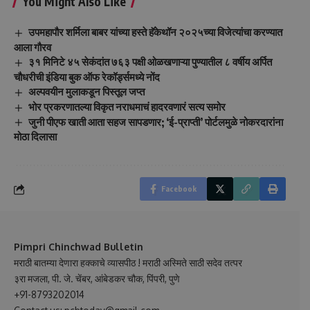
You Might Also Like
उपमहापौर शर्मिला बाबर यांच्या हस्ते हॅकेथॉन २०२५च्या विजेत्यांचा करण्यात
आला गौरव
३१ मिनिटे ४५ सेकंदांत ७६३ पक्षी ओळखणाऱ्या पुण्यातील ८ वर्षीय अर्पित
चौधरीची इंडिया बुक ऑफ रेकॉर्ड्समध्ये नोंद
अल्पवयीन मुलाकडून पिस्तूल जप्त
भोर प्रकरणातल्या विकृत नराधमाचं हादरवणारं सत्य समोर
जुनी पीएफ खाती आता सहज सापडणार; ‘ई-प्राप्ती’ पोर्टलमुळे नोकरदारांना
मोठा दिलासा
Facebook
Pimpri Chinchwad Bulletin
मराठी बातम्या देणारा हक्काचे व्यासपीठ ! मराठी अस्मिते साठी सदेव तत्पर
३रा मजला, पी. जे. चेंबर, आंबेडकर चौक, पिंपरी, पुणे
+91-8793202014