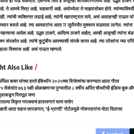
 आता ही येऊ शकतात. एकनाथ शिंदे हे अजूनही कार्यकारणीमध्ये आहे. उद्धव ठाकरे यांन
हे. ते आमचे मित्र आहे, सहकारी आहे. अयोध्येला ते माझ्यासोबत होते. त्यांच्याविष
ाही, त्यांची व्यक्तिगत लढाई आहे, त्यांनी महाराष्ट्रात यावे, असं आवाहनही राऊत यां
आमदार बसले आहे. त्या आमदारांना आता 11 जुलैपर्यंत मुक्काम वाढवावा लागेल. त्यांना
 महत्त्वाचा आदेश आहे. उद्धव ठाकरे, आदित्य ठाकरे आहेत, आम्ही अजूनही त्यांना ब
 संपर्कात आहे. त्यांचे कुटुंबीय आमच्याशी संपर्क करत आहे. त्या लोकांना ज्या पर
ाला विश्वास आहे’ असं राऊत म्हणाले.
ht Also Like
्मिला बाबर यांच्या हस्ते हॅकेथॉन २०२५च्या विजेत्यांचा करण्यात आला गौरव
५ सेकंदांत ७६३ पक्षी ओळखणाऱ्या पुण्यातील ८ वर्षीय अर्पित चौधरीची इंडिया बुक ऑफ 
ुलाकडून पिस्तूल जप्त
ातल्या विकृत नराधमाचं हादरवणारं सत्य समोर
खाती आता सहज सापडणार; ‘ई-प्राप्ती’ पोर्टलमुळे नोकरदारांना मोठा दिलासा