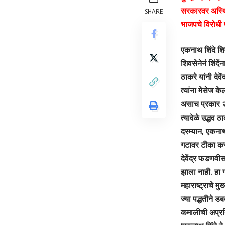
सरकारवर अस्थिरत
SHARE
भाजपचे विरोधी 
एकनाथ शिंदे शि
शिवसेनेनं शिंदे
ठाकरे यांनी दे
त्यांना मेसेज 
असाच प्रकार २०
त्यावेळे उद्धव
दरम्यान, एकनाथ
गटावर टीका कर
देवेंद्र फडणवीस
झाला नाही. हा ग
महाराष्ट्राचे मु
ज्या पद्धतीने 
कमालीची अप्रति