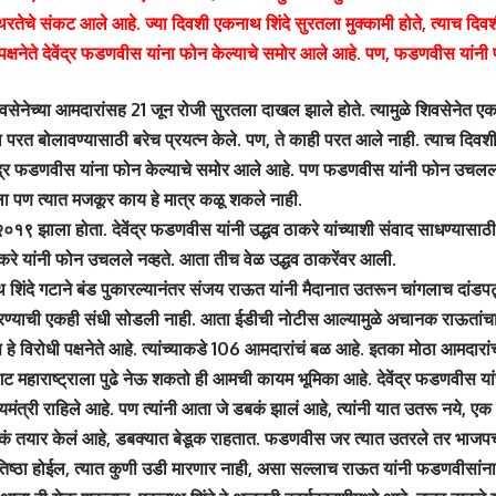
ेचे संकट आले आहे. ज्या दिवशी एकनाथ शिंदे सुरतला मुक्कामी होते, त्याच दिवशी म
पक्षनेते देवेंद्र फडणवीस यांना फोन केल्याचे समोर आले आहे. पण, फडणवीस यांन
वसेनेच्या आमदारांसह 21 जून रोजी सुरतला दाखल झाले होते. त्यामुळे शिवसेने
ंना परत बोलावण्यासाठी बरेच प्रयत्न केले. पण, ते काही परत आले नाही. त्याच दिवशी
वेंद्र फडणवीस यांना फोन केल्याचे समोर आले आहे. पण फडणवीस यांनी फोन उचलला ना
केला पण त्यात मजकूर काय हे मात्र कळू शकले नाही.
१९ झाला होता. देवेंद्र फडणवीस यांनी उद्धव ठाकरे यांच्याशी संवाद साधण्यासाठी
 ठाकरे यांनी फोन उचलले नव्हते. आता तीच वेळ उद्धव ठाकरेंवर आली.
 शिंदे गटाने बंड पुकारल्यानंतर संजय राऊत यांनी मैदानात उतरून चांगलाच दांडपट
ण्याची एकही संधी सोडली नाही. आता ईडीची नोटीस आल्यामुळे अचानक राऊतांच
 हे विरोधी पक्षनेते आहे. त्यांच्याकडे 106 आमदारांचं बळ आहे. इतका मोठा आमदारांच
ट महाराष्ट्राला पुढे नेऊ शकतो ही आमची कायम भूमिका आहे. देवेंद्र फडणवीस यांच्य
ख्यमंत्री राहिले आहे. पण त्यांनी आता जे डबकं झालं आहे, त्यांनी यात उतरू नये, एक म
डबकं तयार केलं आहे, डबक्यात बेडूक राहतात. फडणवीस जर त्यात उतरले तर भाजपच
ष्ठा होईल, त्यात कुणी उडी मारणार नाही, असा सल्लाच राऊत यांनी फडणवीसांना