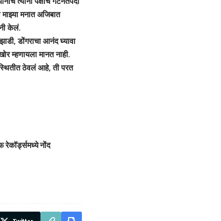
ीच त्यांना पक्षाचे गटनेतेपदी
यी माझ्या मनात अजिबात
नी केलं.
 झाडी, डोंगराचा आनंद घ्यावा
ंडखोर म्हणायला मानत नाही.
िस्थितीत ठेवलं आहे, ती परत
रेकॉर्ड्समध्ये नोंद