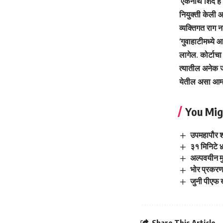
‘एकनाथ शिंदे हे
नियुक्ती केली आ
व्यक्तिगत राग न
‘गुवाहाटीमध्ये 
लागेल. कोर्टाचा
त्यातील अनेक जण
येतील असा आम्ह
You Mig
उपमहापौर शर
३१ मिनिटे ४
अल्पवयीन म
भोर प्रकरण
जुनी पीएफ 