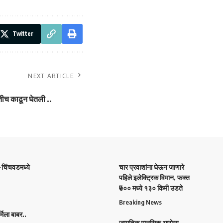
Twitter
NEXT ARTICLE
खातीच काढून घेतली ..
ी-चिंचवडमध्ये
चार प्रवाशांना घेऊन जाणारे
पहिले इलेक्ट्रिक विमान, फक्त
₹७०० मध्ये १३० किमी उडते
Breaking News
िला बाबर..
जागतिक मानसिक आरोग्य