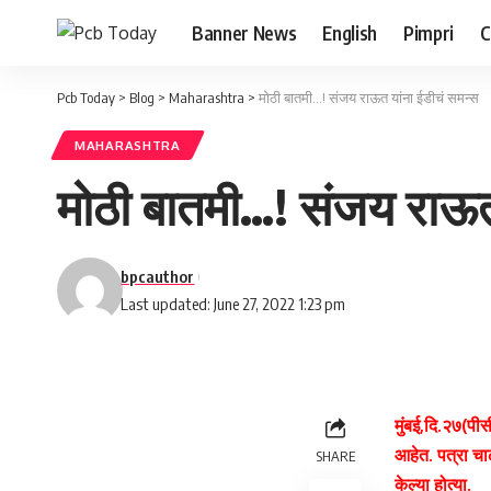
Banner News
English
Pimpri
C
Pcb Today
>
Blog
>
Maharashtra
>
मोठी बातमी…! संजय राऊत यांना ईडीचं समन्स
MAHARASHTRA
मोठी बातमी…! संजय राऊत
bpcauthor
Last updated: June 27, 2022 1:23 pm
मुंबई,दि.२७(पी
आहेत. पत्रा चा
SHARE
केल्या होत्या.