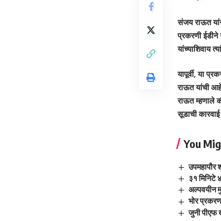
संजय राऊत यांन
प्रकरणी ईडीने
यांच्याशिवाय त्
यापूर्वी, या प
राऊत यांची आहे
राऊत म्हणाले क
सूडाची कारवाई 
You Mig
उपमहापौर शर
३१ मिनिटे ४
अल्पवयीन म
भोर प्रकरण
जुनी पीएफ 