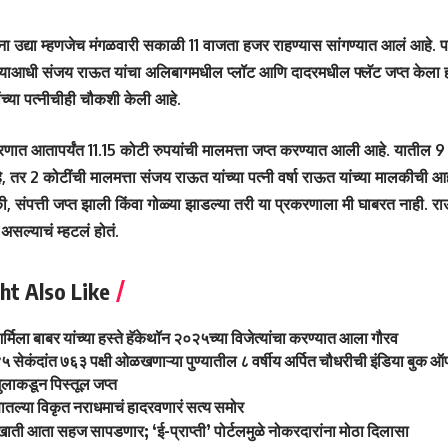
ा उद्या म्हणजेच मंगळवारी सकाळी 11 वाजता हजर राहण्यास सांगण्यात आलं आहे. 
 याआधी संजय राऊत यांचा अलिबागमधील प्लॉट आणि दादरमधील फ्लॅट जप्त केला ह
यांच्या पत्नीचीही चौकशी केली आहे.
्रकरणात आतापर्यंत 11.15 कोटी रुपयांची मालमत्ता जप्त करण्यात आली आहे. यातील 9 
, तर 2 कोटींची मालमत्ता संजय राऊत यांच्या पत्नी वर्षा राऊत यांच्या मालकीची 
ी, संपत्ती जप्त झाली किंवा गोळ्या झाडल्या तरी या प्रकरणाला मी घाबरत नाही. र
असल्याचं म्हटलं होतं.
ht Also Like
्मिला बाबर यांच्या हस्ते हॅकेथॉन २०२५च्या विजेत्यांचा करण्यात आला गौरव
५ सेकंदांत ७६३ पक्षी ओळखणाऱ्या पुण्यातील ८ वर्षीय अर्पित चौधरीची इंडिया बुक ऑफ 
ुलाकडून पिस्तूल जप्त
ातल्या विकृत नराधमाचं हादरवणारं सत्य समोर
खाती आता सहज सापडणार; ‘ई-प्राप्ती’ पोर्टलमुळे नोकरदारांना मोठा दिलासा