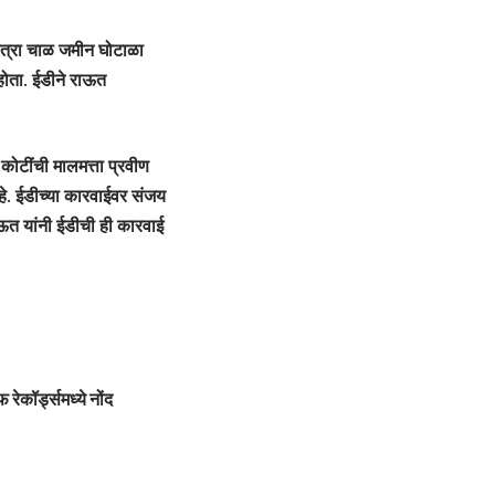
पत्रा चाळ जमीन घोटाळा
ोता. ईडीने राऊत
कोटींची मालमत्ता प्रवीण
आहे. ईडीच्या कारवाईवर संजय
ाऊत यांनी ईडीची ही कारवाई
रेकॉर्ड्समध्ये नोंद