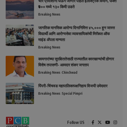
चार प्रवाशांना घेऊन जाणारे पहिले इलेक्ट्रिक विमान, फक्त
₹७०० मध्ये १३० किमी उडते
Breaking News
जागतिक मानसिक आरोग्य दिनानिमित्त ४५,००० हून जास्त
विद्यार्थी आणि आरोग्यसेवा व्यावसायिकांची मिरॅकल ऑफ
माइंड ॲपला मान्यता
Breaking News
कामगारांच्या सुरक्षिततेसाठी राज्यातील कारखान्यांची होणार
विशेष तपासणी- आमदार शंकर जगताप
Breaking News
Chinchwad
पिंपरी-चिंचवड महापालिकापक्षनिहाय विजयी उमेदवार
Breaking News
Special Pimpri
Follow US