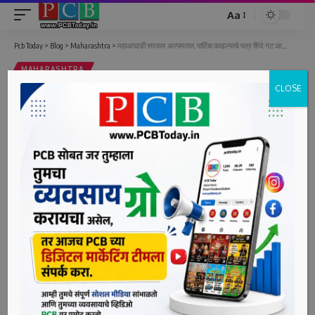
Aa
Font
Resizer
Pcb Today
>
Blog
>
Maharashtra
>
महाआघाडी सरकार अल्पमतात, पाठिंबा काढल्याचे पत्र शिंदे गट आजच देणार
MAHARASHTRA
CLOSE
महाआघाडी सरकार अल्पमतात, पाठिंबा
काढल्याचे पत्र शिंदे गट आजच देणार
2 Min Read
bpcauthor
Last updated: June 27, 2022 4:59 pm
मुंबई, दि. २७ (पीसीबी) – भाजापने कोअर कमिटीची तातडीची बैठक
निमंत्रीत केली असून आपल्या आमदारांना महाराष्ट्राच्या बाहेर जाऊ
नका असे सक्त आदेश दिले आहेत. राज्यपाल भगतसिंह कोशारी यांना
आजच बंडखोर आमदारांकडून सरकारचा पाठिंबा काढण्याबाबत पत्र दिले