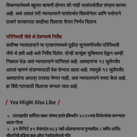
विधानसभेमध्ये बहुमत चाचणी होणार की नाही यासंदर्भातील संभ्रम कायम
आहे. असं असलं तरी न्यायलयाने यासंदर्भात शिवसेनेला आणि पर्यायाने
ठाकरे सरकारला काहीसा दिलासा देणार निर्णय दिलाय.
परिस्थिती जैसे थे ठेवण्याचे निर्देश
सर्वोच्च न्यायालयाने या प्रकरणामध्ये पुढील सुनावणीपर्यंत परिस्थिती
जैसे थे हवी आहे असे निर्देश दिलेत. दोन्ही बाजूंचा युक्तिवाद ऐकून आम्ही
निकाल देऊ असं न्यायलयाने सांगितलं आहे. आमदारांना १२ जुलैपर्यंत
आपलं म्हणणं मांडण्यासाठी वेळ देण्यात आला आहे. त्यामुळे १२ जुलैपर्यंत
आमदारांना अपात्र ठरवता येणार नाही, असं न्यायालयाने स्पष्ट केलं आहे.
हा शिंदे गटासाठी दिलासा मानला जात आहे.
You Might Also Like
उपमहापौर शर्मिला बाबर यांच्या हस्ते हॅकेथॉन २०२५च्या विजेत्यांचा करण्यात
आला गौरव
३१ मिनिटे ४५ सेकंदांत ७६३ पक्षी ओळखणाऱ्या पुण्यातील ८ वर्षीय अर्पित
चौधरीची इंडिया बुक ऑफ रेकॉर्ड्समध्ये नोंद