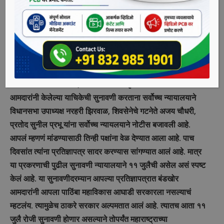
जाणार असल्याचे वृत्त आहे. दरम्यान, सरकार स्थापनेचा दावा भाजपा
करणार असल्याचे सांगण्यात आले. नविन सरकार आठवड्याच्या आत
स्थापन होण्याची शक्यता वर्तविली जात आहे. शिंदे गटाने न्यायालयाच्या
निकालाचे जल्लोषात स्वागत केले असून भाजपाच्या गोटात आनंदाचे
वातावरण आहे.
शिवसेनेत बंड करणाऱ्या एकनाथ शिंदेच्या नेतृत्वाखाली बंडखोर
आमदारांनी केलेल्या याचिकेची सुनावणी करताना सर्वोच्च न्यायालयाने
विधानसभा उपाध्यक्ष नरहरी झिरवाळ, शिवसेनेचे गटनेते अजय चौधरी,
प्रतोद सुनील प्रभू यांना सर्वोच्च न्यायलयाने नोटीस बजावली आहे.
आपलं म्हणणं मांडण्यासाठी तिन्ही पक्षांना वेळ देण्यात आला आहे. पाच
दिवसांत त्यांना प्रतिज्ञापत्र सादर करण्यास सांगण्यात आलं आहे. मात्र
या प्रकरणाची पुढील सुनावणी न्यायालयाने ११ जुलैची असेल असं स्पष्ट
केलं आहे. या सुनावणीदरम्यान आपल्या प्रतिज्ञापत्रात बंडखोर
आमदारांनी आपला पाठिंबा महाविकास आघाडी सरकारला नसल्याचं
म्हटलंय. त्यामुळेच ठाकरे सरकार अल्पमतात आलं आहे. त्यातच आता ११
जुलै रोजी सुनावणी होणार असल्याने तोपर्यंत महाराष्ट्राच्या