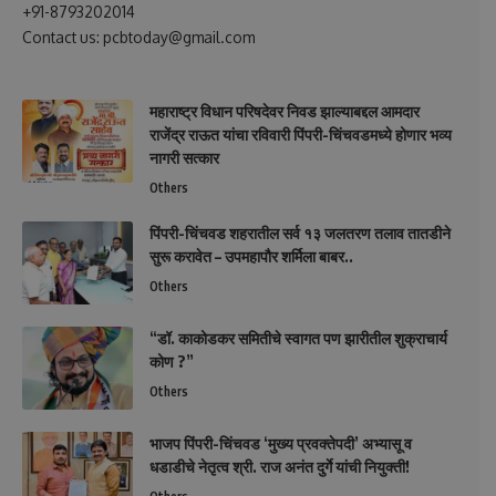
+91-8793202014
Contact us: pcbtoday@gmail.com
महाराष्ट्र विधान परिषदेवर निवड झाल्याबद्दल आमदार
राजेंद्र राऊत यांचा रविवारी पिंपरी-चिंचवडमध्ये होणार भव्य
नागरी सत्कार
Others
पिंपरी-चिंचवड शहरातील सर्व १३ जलतरण तलाव तातडीने
सुरू करावेत – उपमहापौर शर्मिला बाबर..
Others
“डॉ. काकोडकर समितीचे स्वागत पण झारीतील शुक्राचार्य
कोण ?”
Others
भाजप पिंपरी-चिंचवड ‘मुख्य प्रवक्तेपदी’ अभ्यासू व
धडाडीचे नेतृत्व श्री. राज अनंत दुर्गे यांची नियुक्ती!