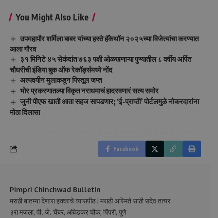
You Might Also Like
उपमहापौर शर्मिला बाबर यांच्या हस्ते हॅकेथॉन २०२५च्या विजेत्यांचा करण्यात
आला गौरव
३१ मिनिटे ४५ सेकंदांत ७६३ पक्षी ओळखणाऱ्या पुण्यातील ८ वर्षीय अर्पित
चौधरीची इंडिया बुक ऑफ रेकॉर्ड्समध्ये नोंद
अल्पवयीन मुलाकडून पिस्तूल जप्त
भोर प्रकरणातल्या विकृत नराधमाचं हादरवणारं सत्य समोर
जुनी पीएफ खाती आता सहज सापडणार; ‘ई-प्राप्ती’ पोर्टलमुळे नोकरदारांना
मोठा दिलासा
Facebook
Pimpri Chinchwad Bulletin
मराठी बातम्या देणारा हक्काचे व्यासपीठ ! मराठी अस्मिते साठी सदेव तत्पर
३रा मजला, पी. जे. चेंबर, आंबेडकर चौक, पिंपरी, पुणे