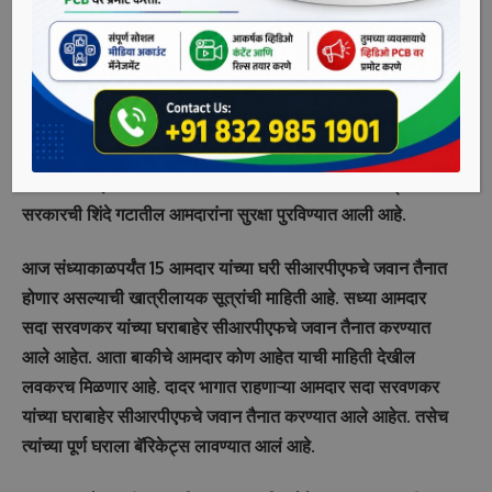
आमदार सदा सरवणकर यांच्या घराबाहेर सीआरपीएफचे जवान तैनात
करण्यात आले आहेत. तसेच त्यांच्या पूर्ण घराला बॅरिकेट्स लावण्यात आलं
आहे.
काल शिंदे गटातील 15 आमदारांनी सुरक्षेच्या कारणास्तव केंद्रीय गृह
सचिव आणि राज्यपाल यांना पत्र लिहिलं होतं त्यानंतर हा निर्णय घेण्यात
आला. काल झालेल्या तोडफोडीच्या आणि हिंसक घटनेनंतर केंद्र
सरकारची शिंदे गटातील आमदारांना सुरक्षा पुरविण्यात आली आहे.
आज संध्याकाळपर्यंत 15 आमदार यांच्या घरी सीआरपीएफचे जवान तैनात
होणार असल्याची खात्रीलायक सूत्रांची माहिती आहे. सध्या आमदार
सदा सरवणकर यांच्या घराबाहेर सीआरपीएफचे जवान तैनात करण्यात
आले आहेत. आता बाकीचे आमदार कोण आहेत याची माहिती देखील
लवकरच मिळणार आहे. दादर भागात राहणाऱ्या आमदार सदा सरवणकर
यांच्या घराबाहेर सीआरपीएफचे जवान तैनात करण्यात आले आहेत. तसेच
त्यांच्या पूर्ण घराला बॅरिकेट्स लावण्यात आलं आहे.