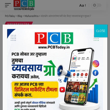
Aa
Font
Resizer
Pcb Today
>
Blog
>
Maharashtra
>
बंडखोर आमदारांच्या घरी थेट केंद्र सरकारकडून सुरक्षा ?
MAHARASHTRA
CLOSE
बंडखोर आमदारांच्या घरी थेट केंद्र
सरकारकडून सुरक्षा ?
2 Min Read
bpcauthor
Last updated: June 26, 2022 12:58 pm
मुंबई, दि. २६ (पीसीबी) – एकनाथ शिंदे यांच्यासह बंडखोर शिवसेना
आमदारांच्या सुरक्षेच्या प्रश्नावर बरीच खलबतं झाल्यानंतर आता या
आमदारांना थेट केंद्राकडून सुरक्षा पुरवण्यात आली आहे. शिंदे गटातील
पंधरा आमदारांच्या घरी केंद्र सरकारकडून सुरक्षा पुरविण्यात येणार आहे.