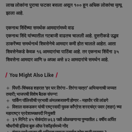
लाख लोकांना पुराचा फटका बसला असून १०० हून अधिक लोकांचा मृत्यू
झाला आहे.
एकनाथ शिंदेंच्या समर्थक आमदारांमध्ये वाढ
एकनाथ शिंदे यांच्यातील गटबाजी वाढतच चालली आहे. दुसरीकडे उद्धव
ठाकरेंच्या समर्थनार्थ शिवसेनेचे आमदार कमी होत चालले आहेत. आता
शिवसेनेकडे केवळ १६ आमदारांचा पाठिंबा आहे. तर एकनाथ शिंदेंना ३५
शिवसेना आमदार आणि ७ अपक्ष असे ४२ आमदारांचे समर्थन आहे.
You Might Also Like
पिंपरी-चिंचवड शहरात ‘हर घर तिरंगा – तिरंगा यात्रा’ अभियानाची जय्यत
तयारी; भाजपची विशेष बैठक संपन्न!
पार्किंग पॉलिसीची प्रभावी अंमलबजावणी होणार – महापौर रवि लांडगे
विशाल वाकडकर यांची राष्ट्रवादी युवक काँग्रेस शरदचंद्र पवार (शहर) च्या
महाराष्ट्र प्रदेशाध्यक्षपदी नियुक्ती
३१ मिनिटे ४५ सेकंदांत ७६३ पक्षी ओळखणाऱ्या पुण्यातील ८ वर्षीय अर्पित
चौधरीची इंडिया बुक ऑफ रेकॉर्ड्समध्ये नोंद