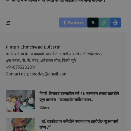
बंगाल मध्ये भाजप ची अस्मिता पणाला लढाईत कोण बाजी मारणार ?
Facebook
Pimpri Chinchwad Bulletin
मराठी बातम्या देणारा हक्काचे व्यासपीठ ! मराठी अस्मिते साठी सदेव तत्पर
३रा मजला, पी. जे. चेंबर, आंबेडकर चौक, पिंपरी, पुणे
+91-8793202014
Contact us: pcbtoday@gmail.com
पिंपरी-चिंचवड शहरातील सर्व १३ जलतरण तलाव तातडीने
सुरू करावेत – उपमहापौर शर्मिला बाबर..
Others
“डॉ. काकोडकर समितीचे स्वागत पण झारीतील शुक्राचार्य
कोण ?”