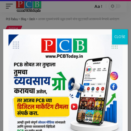
Aa
Font
Resizer
Pcb Today
>
Blog
>
Desh
>
आसाम मुख्यमंत्र्यांचे उद्धव ठाकरे यांना सुट्टसाठी आसाममध्ये येण्याचे आमंत्रण
DESH
CLOSE
आसाम मुख्यमंत्र्यांचे उद्धव ठाकरे यांना
सुट्टसाठी आसाममध्ये येण्याचे आमंत्रण
2 Min Read
bpcauthor
Last updated: June 24, 2022 5:10 pm
गुवाहाटी, दि. २४ (पीसीबी) – महाराष्ट्रात सुरू असलेल्या राजकीय
संकटाच्या पार्श्वभूमीवर आसामचे मुख्यमंत्री हिमंत बिस्वा सरमा यांनी
मुख्यमंत्री उद्धव ठाकरे यांना सुट्टसाठी आसाममध्ये येण्याचे आमंत्रण
दिले आहे. सरमा म्हणाले, “मी देशातील सर्व आमदारांना आसाममध्ये