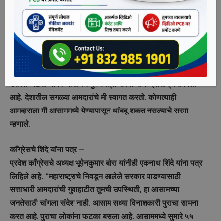
येण्याचे निमंत्रण देतो. जर बंडखोर आमदार दीर्घकाळ आसाममध्ये राहिले
तर माझ्यासाठी ही चांगली गोष्ट आहे”. मी महाराष्ट्राचे मुख्यमंत्री उद्धव
ठाकरे यांनाही सुट्टीसाठी आसाममध्ये येण्याचे निमंत्रण देत असल्याचे
सरमा म्हणाले.
गुवाहाटीमधील हॉटेलमध्ये एकनाथ शिंदेसोबत शिवसेनेचे इतर बंडखोर नेते
उतरले आहेत. यावर आसामचे मुख्यमंत्री सरमा यांनी प्रतिक्रिया दिली
आहे. देशातील सगळ्या आमदारांचे मी स्वागत करतो. कोणत्याही
आमदाराला मी आसाममध्ये येण्यापासून थांबवू शकत नसल्याचे सरमा
म्हणाले.
काँग्रेसचे शिंदे यांना पत्र –
प्रदेश काँग्रेसचे अध्यक्ष भूपेनकुमार बोरा यांनीही एकनाथ शिंदे यांना पत्र
लिहिले आहे. “महाराष्ट्राचे निवडून आलेले सरकार पाडण्यासाठी
सत्ताधारी आमदारांची गुवाहाटीत तुमची उपस्थिती, हा आसामच्या
जनतेसाठी चांगला संदेश नाही. आसाम सध्या विनाशकारी पुराचा सामना
करत आहे. पुराचा लोकांना फटका बसला आहे. आसाममध्ये सुमारे ५५