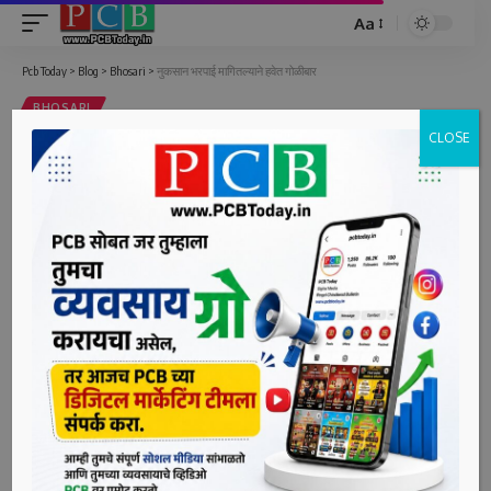
Aa
Font
Resizer
Pcb Today
>
Blog
>
Bhosari
>
नुकसान भरपाई मागितल्याने हवेत गोळीबार
BHOSARI
CLOSE
नुकसान भरपाई मागितल्याने हवेत गोळीबार
1 Min Read
bpcauthor
Last updated: June 23, 2022 11:11 am
चाकण, दि. २३ (पीसीबी) – खेड तालुक्यातील नाणेकरवाडी येथे एकाने
किरकोळ कारणावरून वाद घालत हवेत गोळीबार केला. ही घटना
सोमवारी (दि. २०) सायंकाळी साडेसहा वाजता घडली.
अक्षय उर्फ ईश्वर गोविंदा पाटील (रा. नाणेकरवाडी, ता. खेड) असे गुन्हा
दाखल झालेल्या आरोपीचे नाव आहे. याप्रकरणी पोलीस हवालदार संतोष