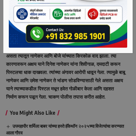
सुपेकर यांनी चाकण पोलीस ठाण्यात फिर्याद दिली आहे.
पोलिसांनी दिलेल्या माहितीनुसार, बाबू उर्फ रावसाहेब बाबासाहेब नाणेकर
(वय ३४), उमेश बाबासाहेब नाणेकर (वय ३२), दिनेश रमेश नाणेकर (वय
३०) यांच्या गाडीचे पाच महिन्यापूर्वी आरोपी अक्षय याच्याकडे काम
करणारा करण बोजे याने नुकसान केले. त्याचे पैसे नाणेकर यांनी मागितले
असता त्यातून नाणेकर आणि बोजे यांच्यात किरकोळ वाद झाला. त्या
कारणावरून अक्षय याने दिनेश नाणेकर यांना शिवीगाळ, दमदाटी करून
पिस्टलचा धाक दाखवला. त्यांच्या अंगावर आरोपी धावून गेला. त्यामुळे बाबू
नाणेकर आणि उमेश नाणेकर ते भांडण सोडविण्यासाठी गेले असता अक्षय
याने त्याच्याकडील पिस्टल मधून हवेत गोळीबार केला आणि दहशत
निर्माण करून पळून गेला. चाकण पोलीस तपास करीत आहेत.
You Might Also Like
उपमहापौर शर्मिला बाबर यांच्या हस्ते हॅकेथॉन २०२५च्या विजेत्यांचा करण्यात
आला गौरव