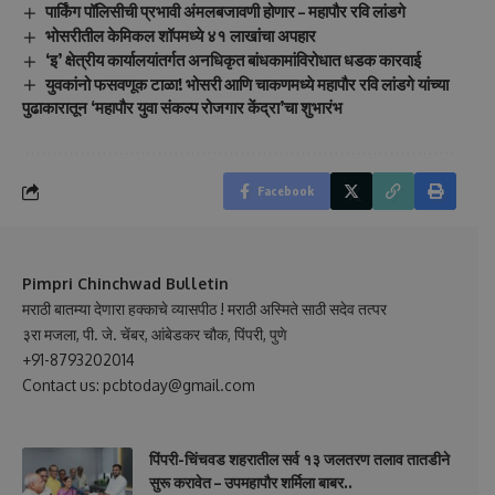
पार्किंग पॉलिसीची प्रभावी अंमलबजावणी होणार – महापौर रवि लांडगे
भोसरीतील केमिकल शॉपमध्ये ४१ लाखांचा अपहार
‘इ’ क्षेत्रीय कार्यालयांतर्गत अनधिकृत बांधकामांविरोधात धडक कारवाई
युवकांनो फसवणूक टाळा! भोसरी आणि चाकणमध्ये महापौर रवि लांडगे यांच्या
पुढाकारातून ‘महापौर युवा संकल्प रोजगार केंद्रा’चा शुभारंभ
Facebook
Pimpri Chinchwad Bulletin
मराठी बातम्या देणारा हक्काचे व्यासपीठ ! मराठी अस्मिते साठी सदेव तत्पर
३रा मजला, पी. जे. चेंबर, आंबेडकर चौक, पिंपरी, पुणे
+91-8793202014
Contact us: pcbtoday@gmail.com
पिंपरी-चिंचवड शहरातील सर्व १३ जलतरण तलाव तातडीने
सुरू करावेत – उपमहापौर शर्मिला बाबर..