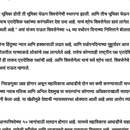
 जी भूमिका होती ती भूमिका घेऊन शिवसेनेची स्थापना झाली. आणि तीच भूमिका घेऊन द
ाच प्रादेशिक पक्षांच्या करंगळीवर देश उभा आहे. याचं श्रेय शिवसेनेला द्यावं लाग
ोचली आहे.” असं संजय राऊत शिवसेनेच्या ५६ व्या वर्धापन दिनाच्या निमित्ताने बोलत
ा हिंदुच्या न्याय आणि हक्कासाठी लढत आहे, आणि वर्धापनदिनाच्या मुहूर्तावर आज प
लतील याच्याकडे लोकांचे लक्ष लागलेले आहे. तसेच कोणताही राष्ट्रीय पक्ष प्रादेशिक
ी ताकद प्रादेशिक पक्षांची आहे. आणि शिवसेनेला याचं सर्व श्रेय जातं. शिवसेने
असं राऊत म्हणाले.
या निवडणुका उद्या होणार असून महाविकास आघाडीचे दोन मत कमी करण्यासाठी भ
आमच्या नवाब मलिक आणि अनिल देशमुख या सदस्यांना कोणत्या अधिकाराखाली मतद
नी केला आहे. या खेळीमुळे देशाची न्यायव्यवस्था धोक्यात आली आहे असा आरोप त्या
विधानपरिषदेच्या १० जागांसाठी मतदान होणार आहे. यामध्ये महाविकास आघाडीचे सह
त आहेत. यावेळी काँग्रेस आणि भाजपमध्ये चुरस पाहायला मिळणार आहे. आमदारांचा