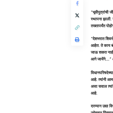
“भूमीपुत्रांची
स्थापना झाली. य
तख्तापर्यंत पोह
“देशभरात शिवसेन
आहेत. ते काय बो
जाऊ शकत नाही ह
आगे जायेंगे…” 
विधानपरिषदेच्
आहे. त्यांनी 
असा सवाल त्यां
आहे.
दरम्यान उद्या 
उमेदवार रिंगणा