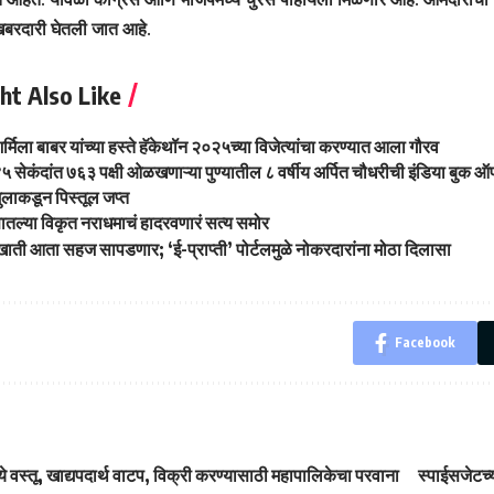
न खबरदारी घेतली जात आहे.
ht Also Like
्मिला बाबर यांच्या हस्ते हॅकेथॉन २०२५च्या विजेत्यांचा करण्यात आला गौरव
५ सेकंदांत ७६३ पक्षी ओळखणाऱ्या पुण्यातील ८ वर्षीय अर्पित चौधरीची इंडिया बुक ऑफ 
ुलाकडून पिस्तूल जप्त
ातल्या विकृत नराधमाचं हादरवणारं सत्य समोर
खाती आता सहज सापडणार; ‘ई-प्राप्ती’ पोर्टलमुळे नोकरदारांना मोठा दिलासा
Facebook
े वस्तू, खाद्यपदार्थ वाटप, विक्री करण्यासाठी महापालिकेचा परवाना
स्पाईसजेटच्