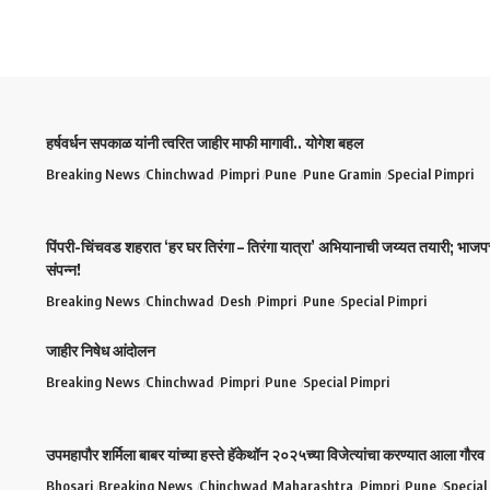
हर्षवर्धन सपकाळ यांनी त्वरित जाहीर माफी मागावी.. योगेश बहल
Breaking News
Chinchwad
Pimpri
Pune
Pune Gramin
Special Pimpri
पिंपरी-चिंचवड शहरात ‘हर घर तिरंगा – तिरंगा यात्रा’ अभियानाची जय्यत तयारी; भाजप
संपन्न!
Breaking News
Chinchwad
Desh
Pimpri
Pune
Special Pimpri
जाहीर निषेध आंदोलन
Breaking News
Chinchwad
Pimpri
Pune
Special Pimpri
उपमहापौर शर्मिला बाबर यांच्या हस्ते हॅकेथॉन २०२५च्या विजेत्यांचा करण्यात आला गौरव
Bhosari
Breaking News
Chinchwad
Maharashtra
Pimpri
Pune
Special