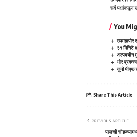
सर्व पक्षांकडू
You Mig
उपमहापौर शर
३१ मिनिटे ४
अल्पवयीन म
भोर प्रकरण
जुनी पीएफ 
Share This Article
PREVIOUS ARTICLE
पालखी सोहळ्यामध्य