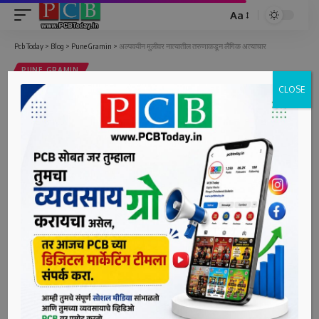
Aa
Font
Resizer
Pcb Today
>
Blog
>
Pune Gramin
>
अल्पवयीन मुलीवर नात्यातील तरुणाकडून लैंगिक अत्याचार
PUNE GRAMIN
CLOSE
अल्पवयीन मुलीवर नात्यातील तरुणाकडून
लैंगिक अत्याचार
1 Min Read
bpcauthor
Last updated: June 18, 2022 1:11 pm
मावळ, दि. १८ (पीसीबी) – अल्पवयीन मुलीवर नात्यातील तरुणाने लैंगिक
अत्याचार केला. मुलगी साडेतीन महिन्यांची गरोदर राहिल्यानंतर हा
प्रकार उघडकीस आला. हा प्रकार मार्च, एप्रिल २०२२ मध्ये मावळ
तालुक्यात घडला.