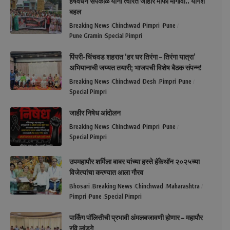
हर्षवर्धन सपकाळ यांनी त्वरित जाहीर माफी मागावी.. योगेश
बहल
Breaking News
Chinchwad
Pimpri
Pune
Pune Gramin
Special Pimpri
पिंपरी-चिंचवड शहरात ‘हर घर तिरंगा – तिरंगा यात्रा’
अभियानाची जय्यत तयारी; भाजपची विशेष बैठक संपन्न!
Breaking News
Chinchwad
Desh
Pimpri
Pune
Special Pimpri
जाहीर निषेध आंदोलन
Breaking News
Chinchwad
Pimpri
Pune
Special Pimpri
उपमहापौर शर्मिला बाबर यांच्या हस्ते हॅकेथॉन २०२५च्या
विजेत्यांचा करण्यात आला गौरव
Bhosari
Breaking News
Chinchwad
Maharashtra
Pimpri
Pune
Special Pimpri
पार्किंग पॉलिसीची प्रभावी अंमलबजावणी होणार – महापौर
रवि लांडगे