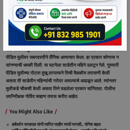
पीडित अल्पवयीन मुलीने याप्रकरणी गुरुवारी (दि. १६) तळेगाव
एमआयडीसी पोलीस ठाण्यात फिर्याद दिली आहे. त्यानुसार तिच्या
नात्यातील १९ वर्षीय तरुणाच्या विरोधात गुन्हा दाखल करण्यात आला
आहे.
पोलिसांनी दिलेल्या माहितीनुसार, पीडित मुलगी तिच्या चुलत भावाच्या
घरी भावाच्या मुलांना खेळण्यासाठी बोलवायला गेली असता आरोपीने
पीडित मुलीवर जबरदस्तीने लैंगिक अत्याचार केला. हा प्रकार कोणास न
सांगण्याची धमकी दिली. या घटनेला साडेतीन महिने उलटून गेले. गुरुवारी
पीडित मुलीच्या पोटात दुखू लागल्याने तिची वैद्यकीय तपासणी केली
असता ती साडेतीन महिन्यांची गरोदर असल्याचे आढळून आले. त्यांनतर
मुलीकडे चौकशी केली असता तिने घडलेला प्रकार सांगितला. पोलीस
उपनिरीक्षक गोविंद चव्हाण तपास करीत आहेत.
You Might Also Like
हर्षवर्धन सपकाळ यांनी त्वरित जाहीर माफी मागावी.. योगेश बहल