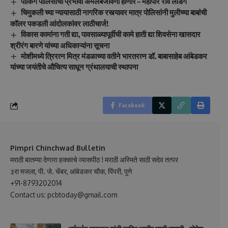
पार्किंग पॉलिसीची प्रभावी अंमलबजावणी होणार – महापौर रवि लांडगे
चिमुकली च्या न्यायासाठी नागरिक रस्त्यावर मात्र पोलिसांनी मुलीच्या बाबांची
कॉलर पकडली आंदोलकांवर लाठीचार्ज!
विकास कामांना गती द्या, पावसाळ्यापूर्वीची कामे हाती द्या शिवसेना खासदार
श्रीरंग बारणे यांच्या अधिकाऱ्यांना सूचना
मोशीमध्ये त्रिरत्न मित्र मंडळाच्या वतीने भारतरत्न डॉ. बाबासाहेब आंबेडकर
यांच्या जयंतीचे औचित्य साधून ग्रंथालयाची स्थापना
Facebook
Pimpri Chinchwad Bulletin
मराठी बातम्या देणारा हक्काचे व्यासपीठ ! मराठी अस्मिते साठी सदेव तत्पर
३रा मजला, पी. जे. चेंबर, आंबेडकर चौक, पिंपरी, पुणे
+91-8793202014
Contact us: pcbtoday@gmail.com