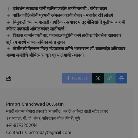
हर्षवर्धन सपकाळ यांनी त्वरित जाहीर माफी मागावी.. योगेश बहल
पार्किंग पॉलिसीची प्रभावी अंमलबजावणी होणार – महापौर रवि लांडगे
चिमुकली च्या न्यायासाठी नागरिक रस्त्यावर मात्र पोलिसांनी मुलीच्या बाबांची
कॉलर पकडली आंदोलकांवर लाठीचार्ज!
विकास कामांना गती द्या, पावसाळ्यापूर्वीची कामे हाती द्या शिवसेना खासदार
श्रीरंग बारणे यांच्या अधिकाऱ्यांना सूचना
मोशीमध्ये त्रिरत्न मित्र मंडळाच्या वतीने भारतरत्न डॉ. बाबासाहेब आंबेडकर
यांच्या जयंतीचे औचित्य साधून ग्रंथालयाची स्थापना
Facebook
Pimpri Chinchwad Bulletin
मराठी बातम्या देणारा हक्काचे व्यासपीठ ! मराठी अस्मिते साठी सदेव तत्पर
३रा मजला, पी. जे. चेंबर, आंबेडकर चौक, पिंपरी, पुणे
+91-8793202014
Contact us: pcbtoday@gmail.com