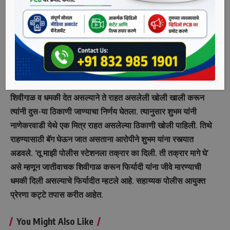
याप्रकरणी शुभम बाबाराव मनवर (वय २५, रा. नाणेकरवाडी, चाकण)
यांनी याप्रकरणी गुरुवारी (दि. १५) चाकण पोलीस ठाण्यात फिर्याद दिली
आहे. त्यानुसार अक्षय खोपडे (रा. चांदणी चौक, खराबवाडी) याच्या
विरोधात गुन्हा दाखल करण्यात आला आहे.
पोलिसांनी दिलेल्या माहितीनुसार, आरोपी अक्षय हा फिर्यादी यांना वारंवार
शिवीगाळ व धमकी देत असल्याने ते राहत असलेली खोली खाली करून
त्यांनी दुस-या ठिकाणी जाण्याचा निर्णय घेतला. त्यानुसार शुभम यांनी
नाणेकरवाडी येथे एक मित्र राहत असलेल्या ठिकाणी खोली पाहिली. तिथे
राहण्यासाठी बॅग घेऊन जात असताना आरोपीने शुभम यांना रस्त्यात
अडवले. ‘तू माझी पोलीस स्टेशनला तक्रार का दिली. ती तक्रार मागे घे’
असे म्हणून जातीवाचक शिवीगाळ करून फिर्यादी यांना जीवे मारण्याची
धमकी दिली असल्याचे फिर्यादीत म्हटले आहे. सहाय्यक पोलीस आयुक्त
प्रेरणा कट्टे तपास करीत आहेत.
You Might Also Like