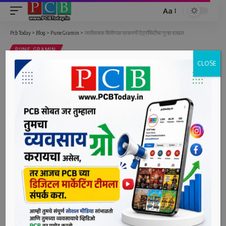
Aa
Font
Resizer
Pcb Today
>
Blog
>
Pune Gramin
>
जातीवाचक शिवीगाळ प्रकरणी ऍट्रॉसिटीचा गुन्हा दाखल
PUNE GRAMIN
CLOSE
जातीवाचक शिवीगाळ प्रकरणी ऍट्रॉसिटीचा
गुन्हा दाखल
1 Min Read
bpcauthor
Last updated: June 17, 2022 11:08 am
चाकण, दि. १७ (पीसीबी) – जातीवाचक शिवीगाळ करून जीवे मारण्याची
धमकी दिल्याप्रकरणी एकावर अनुसूचित जाती जमाती प्रतिबंध
अधिनियम (ऍट्रॉसिटी) नुसार गुन्हा दाखल करण्यात आला आहे. ही घटना
२ मे २०२२ रोजी दुपारी चांदणी चौक खराबवाडी येथे घडली.