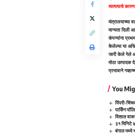
व्यत्ययाचे कारण
मंत्रालयाच्या व
मान्यता दिली आह
कंपन्यांना प्र
केलेल्या या अधि
जारी केले गेले
मोठा उत्पादक द
प्रभावाने गव्हाच
You Mig
पिंपरी-चिंच
पार्किंग पॉ
विशाल वाकडक
३१ मिनिटे ४
बंगाल मध्य