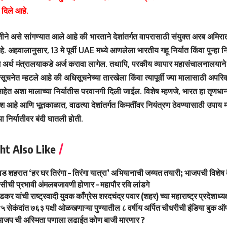
 दिले आहे.
तीने असे सांगण्यात आले आहे की भारताने देशांतर्गत वापरासाठी संयुक्त अरब अमिराती
े. अहवालानुसार, 13 मे पूर्वी UAE मध्ये आणलेला भारतीय गहू निर्यात किंवा पुन्हा नि
थम अर्थ मंत्रालयाकडे अर्ज करावा लागेल. तथापि, परकीय व्यापार महासंचालनालयान
सूचनेत म्हटले आहे की अधिसूचनेच्या तारखेला किंवा त्यापूर्वी ज्या मालासाठी अपरि
 आहेत अशा मालाच्या निर्यातीस परवानगी दिली जाईल. विशेष म्हणजे, भारत हा तृणधान्
ेश आहे आणि भूतकाळात, वाढत्या देशांतर्गत किमतींवर नियंत्रण ठेवण्यासाठी उपाय म
्या निर्यातीवर बंदी घातली होती.
ht Also Like
वड शहरात ‘हर घर तिरंगा – तिरंगा यात्रा’ अभियानाची जय्यत तयारी; भाजपची विशेष 
लिसीची प्रभावी अंमलबजावणी होणार – महापौर रवि लांडगे
र यांची राष्ट्रवादी युवक काँग्रेस शरदचंद्र पवार (शहर) च्या महाराष्ट्र प्रदेशाध्यक
५ सेकंदांत ७६३ पक्षी ओळखणाऱ्या पुण्यातील ८ वर्षीय अर्पित चौधरीची इंडिया बुक ऑफ 
े भाजप ची अस्मिता पणाला लढाईत कोण बाजी मारणार ?