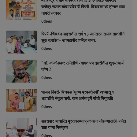
महाराष्ट्र विधान परिषदेवर निवड झाल्याबद्दल आमदार
राजेंद्र राऊत यांचा रविवारी पिंपरी-चिंचवडमध्ये होणार भव्य
नागरी सत्कार
Others
पिंपरी-चिंचवड शहरातील सर्व १३ जलतरण तलाव तातडीने
सुरू करावेत – उपमहापौर शर्मिला बाबर..
Others
“डॉ. काकोडकर समितीचे स्वागत पण झारीतील शुक्राचार्य
कोण ?”
Others
भाजप पिंपरी-चिंचवड ‘मुख्य प्रवक्तेपदी’ अभ्यासू व
धडाडीचे नेतृत्व श्री. राज अनंत दुर्गे यांची नियुक्ती!
Others
शहरावार आधारित पुस्तकाच्या प्रकाशन सोहळ्यासाठी अमित
शाह यांना निमंत्रण
Others