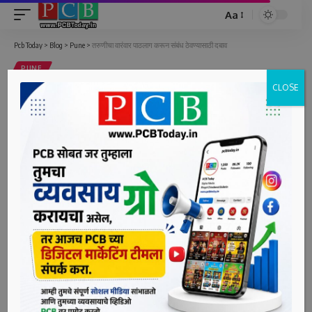
Aa
Font
Resizer
Pcb Today
>
Blog
>
Pune
>
तरुणीचा वारंवार पाठलाग करून संबंध ठेवण्यासाठी दबाव
PUNE
CLOSE
तरुणीचा वारंवार पाठलाग करून संबंध
ठेवण्यासाठी दबाव
1 Min Read
bpcauthor
Last updated: June 15, 2022 3:15 pm
हिंजवडी, दि. १५ (पीसीबी) – तरुणीचा कॉलेजमध्ये आणि इतर ठिकाणी
पाठलाग करून संबंध ठेवण्यासाठी तरुणाने तिच्यावर दबाव टाकला.
याप्रकरणी तरुणाच्या विरोधात गुन्हा दाखल करण्यात आला आहे. ही
घटना जानेवारी 2022 ते 14 जून 2022 या कालावधीत ताथवडे आणि