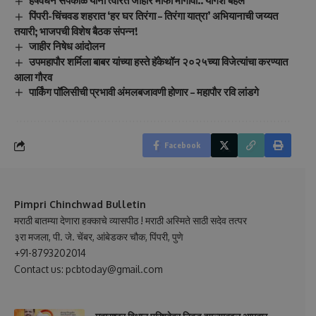
हर्षवर्धन सपकाळ यांनी त्वरित जाहीर माफी मागावी.. योगेश बहल
पिंपरी-चिंचवड शहरात ‘हर घर तिरंगा – तिरंगा यात्रा’ अभियानाची जय्यत
तयारी; भाजपची विशेष बैठक संपन्न!
जाहीर निषेध आंदोलन
उपमहापौर शर्मिला बाबर यांच्या हस्ते हॅकेथॉन २०२५च्या विजेत्यांचा करण्यात
आला गौरव
पार्किंग पॉलिसीची प्रभावी अंमलबजावणी होणार – महापौर रवि लांडगे
Facebook
Pimpri Chinchwad Bulletin
मराठी बातम्या देणारा हक्काचे व्यासपीठ ! मराठी अस्मिते साठी सदेव तत्पर
३रा मजला, पी. जे. चेंबर, आंबेडकर चौक, पिंपरी, पुणे
+91-8793202014
Contact us: pcbtoday@gmail.com