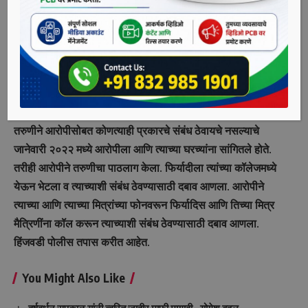
हिंजवडी परिसरात घडली.
याबाबत पीडित तरुणीने हिंजवडी पोलीस ठाण्यात फिर्याद दिली आहे.
त्यानुसार अजिंक्य सुनील काटे (पूर्ण नाव पत्ता माहिती नाही) याच्या
विरोधात गुन्हा दाखल करण्यात आला आहे.
पोलिसांनी दिलेल्या माहितीनुसार, आरोपी आणि फिर्यादी हे पूर्वी मित्र होते.
तरुणीने आरोपीसोबत कोणत्याही प्रकारचे संबंध ठेवायचे नसल्याचे
जानेवारी २०२२ मध्ये आरोपीला आणि त्याच्या घरच्यांना सांगितले होते.
तरीही आरोपीने तरुणीचा पाठलाग केला. फिर्यादीला त्यांच्या कॉलेजमध्ये
येऊन भेटला व त्याच्याशी संबंध ठेवण्यासाठी दबाव आणला. आरोपीने
त्याच्या आणि त्याच्या मित्रांच्या फोनवरून फिर्यादिस आणि तिच्या मित्र
मैत्रिणींना कॉल करून त्याच्याशी संबंध ठेवण्यासाठी दबाव आणला.
हिंजवडी पोलीस तपास करीत आहेत.
You Might Also Like