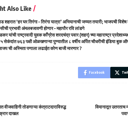
ht Also Like
वड शहरात ‘हर घर तिरंगा – तिरंगा यात्रा’ अभियानाची जय्यत तयारी; भाजपची विशेष 
लिसीची प्रभावी अंमलबजावणी होणार – महापौर रवि लांडगे
र यांची राष्ट्रवादी युवक काँग्रेस शरदचंद्र पवार (शहर) च्या महाराष्ट्र प्रदेशाध्यक
५ सेकंदांत ७६३ पक्षी ओळखणाऱ्या पुण्यातील ८ वर्षीय अर्पित चौधरीची इंडिया बुक ऑफ 
े भाजप ची अस्मिता पणाला लढाईत कोण बाजी मारणार ?
Facebook
Twi
त वीजवाहिनी तोडणाऱ्या कंत्राटदाराविरुद्ध
विमानातून उतरताच म
क्रार दाखल
पवार