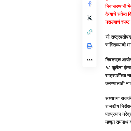
निवासस्थानी भेट
देण्याचे संकेत
नसल्याचं स्पष्ट
‘मी राष्ट्रपतीप
सांगितल्याची माह
निवडणूक आयोगान
१८ जुलैला होणा
राष्ट्रपतींच्या
करण्यासाठी भाजप
सध्याच्या राज
राजकीय निरीक्षक
पंतप्रधान नरेंद
म्हणून रामनाथ क