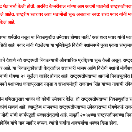
 घेत चर्चा केली होती. अरविंद केजरीवाल यांच्या आम आदमी पक्षानेही राष्ट्रपतीपदा
 दिले आहेत. राष्ट्रीय स्तरावर अशा घडामोडी सुरू असताना स्वत: शरद पवार यांनी मा
 केलं आहे.
दाच्या शर्यतीत नसून या निवडणुकीत उमेदवार होणार नाही,’ असं शरद पवार यांनी पक्षाच्
िती आहे. पवार यांनी घेतलेल्या या भूमिकेमुळे विरोधी पक्षांममध्ये पुन्हा एकदा संभ्र
े देशाचे नवे राष्ट्रपती निवडण्याची औपचारिक प्रक्रिया सुरू केली असून, राष्
र आहे. या निवडणुकीसाठी केंद्रातील सत्ताधारी भाजप आणि विरोधी पक्षांनी मोर्चेबा
 नावाची घोषणा २१ जुलैला जाहीर होणार आहे. राष्ट्रपतीपदाच्या आगामी निवडणुकीत व
ने पक्षाध्यक्ष जगतप्रसाद नड्डा व संरक्षणमंत्री राजनाथ सिंह यांच्या नावांची रवि
कीय गणितानुसार भाजप जो कोणी उमेदवार देईल, तो राष्ट्रपतीपदाच्या निवडणुकीत
ांचं म्हणणं आहे. त्यामुळेच भाजपच्या राष्ट्रपतीपदाच्या उमेदवाराच्या घोषणेकडे राज
्र मोदी यांची कार्यपद्धती धक्कातंत्राची आहे. यापूर्वी २०१७च्या राष्ट्रपतीपदाच्या
ोविंद यांचे नाव जाहीर करून, त्यांनी सर्वांना आश्चर्याचा धक्का दिला होता.