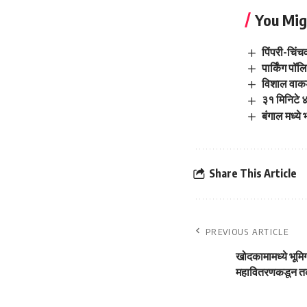
You Mig
पिंपरी-चिंच
पार्किंग पॉ
विशाल वाकडक
३१ मिनिटे ४
बंगाल मध्य
Share This Article
PREVIOUS ARTICLE
खोदकामामध्ये भूमिग
महावितरणकडून त