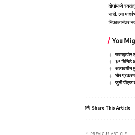
दोघांमध्ये स्वत
नाही. त्या पार्श
निकालानंतर नव्य
You Mig
उपमहापौर शर
३१ मिनिटे ४
अल्पवयीन म
भोर प्रकरण
जुनी पीएफ 
Share This Article
PREVIOUS ARTICLE