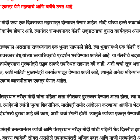
े एकत्र येणे महत्वाचे आणि चर्चेचे ठरत आहे.
्र मोदी उद्या एक दिवसाच्या महाराष्ट्र दौऱ्यावर येणार आहेत. मोदी यांच्या हस्ते सक
लोकार्पण होणार आहे. त्यानंतर राजभवनावर गॅलरी उद्‌घाटनाचा दुसरा कार्यक्रम अस
 राज्यपाल असताना राजभवनात एक भुयार सापडले होते. त्या भुयारामध्ये एक गॅलरी स
कार बंधू यांच्या छायाचित्रांचे प्रदर्शन भरविण्यात आलेले आहे. या गॅलरीचे उद्‌घ
कार्यक्रमास मुख्यमंत्री उद्धव ठाकरे उपस्थित राहणार की नाही, अशी चर्चा सुरु अस
 अशी माहिती मुख्यमंत्री कार्यालयातून देण्यात आली आहे, त्यामुळे अनेक महिन्यांन
 एकाच व्यासपीठावर एकत्र येणार आहेत.
 पंतप्रधान नरेंद्र मोदी यांना पहिला लता मंगेशकर पुरस्कार देण्यात आला होता, त्या 
े. त्याऐवजी त्यांनी जुन्या शिवसैनिक, मातोश्रीसमोर आंदोलन करणाऱ्या आजींना भेटणे
 दोघांमध्ये दुरावा आहे की काय, अशी चर्चा रंगली होती. त्यामुळे त्यांच्या एकत्र येण्याच
्यमंत्री बनल्यानंतर त्यांची आणि पंतप्रधान नरेंद्र मोदी यांची पहिली भेट दिल्लीत झ
ती. कारण त्यावेळी सोबत असलेले उपमुख्यमंत्री अजित पवार आणि माजी मुख्यमंत्री 