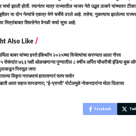
ंत्र चर्चा झाली होती. त्यानंतर मात्र राज्यातील भाजप नेते उद्धव ठाकरे यांच्यावर 
्वभूमीवर या दोन नेत्यांचे एकत्र येणे चर्चेचे ठरले आहे. तसेच, नुकत्याच झालेल्या राज
ा मित्रांबाबत शिवसेनेत वेगळी चर्चा सुरू आहे.
ht Also Like
्मिला बाबर यांच्या हस्ते हॅकेथॉन २०२५च्या विजेत्यांचा करण्यात आला गौरव
५ सेकंदांत ७६३ पक्षी ओळखणाऱ्या पुण्यातील ८ वर्षीय अर्पित चौधरीची इंडिया बुक ऑफ 
ुलाकडून पिस्तूल जप्त
ातल्या विकृत नराधमाचं हादरवणारं सत्य समोर
खाती आता सहज सापडणार; ‘ई-प्राप्ती’ पोर्टलमुळे नोकरदारांना मोठा दिलासा
Facebook
Twi