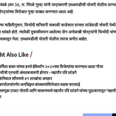
कांबळे (वय 36, रा. पिंपळे गुरव) यांनी याप्रकरणी एमआयडीसी भोसरी पोलीस ठाण्यात
ट्यांच्या विरोधात गुन्हा दाखल करण्यात आला आहे.
ल्या माहितीनुसार, फिर्यादी शनिवारी सकाळी साडेसात वाजता लांडेवाडी भोसरी येथ
थांबले होते. त्यावेळी दुचाकीवरून आलेल्या दोन अनोळखी चोरट्यांनी फिर्यादी यांच्
िसकावून नेला. एमआयडीसी भोसरी पोलीस तपास करीत आहेत.
ht Also Like
्मिला बाबर यांच्या हस्ते हॅकेथॉन २०२५च्या विजेत्यांचा करण्यात आला गौरव
लिसीची प्रभावी अंमलबजावणी होणार – महापौर रवि लांडगे
ेमिकल शॉपमध्ये ४१ लाखांचा अपहार
ीय कार्यालयांतर्गत अनधिकृत बांधकामांविरोधात धडक कारवाई
वणूक टाळा! भोसरी आणि चाकणमध्ये महापौर रवि लांडगे यांच्या पुढाकारातून ‘महापौ
भ