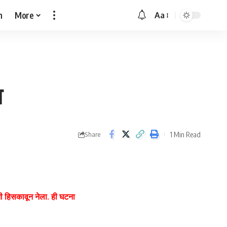
h
More
Aa
Font
Resizer
ा
1 Min Read
Share
नी हिसकावून नेला. ही घटना