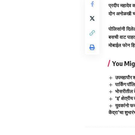
प्रदीप महादेव 
दोन अनोळखी चोर
पोलिसांनी दिले
बसची वाट पाहत 
मोबाईल फोन ह
You Mig
उपमहापौर शर
पार्किंग पॉ
भोसरीतील क
‘इ’ क्षेत्र
युवकांनो फस
केंद्रा’चा शुभारं