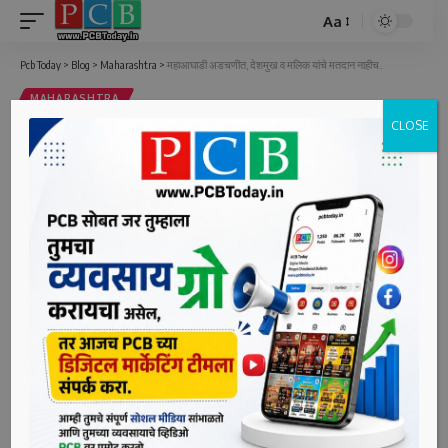
Aa
Font
Resizer
Pcb Today
>
Blog
>
Maharashtra
>
महाआघाडी अडचणीत, देशमुख व मलिक यांचे मतदान नाहीच..
MAHARASHTRA
CLOSE
महाआघाडी अडचणीत, देशमुख व मलिक यांचे
मतदान नाहीच..
4 Min Read
bpcauthor
Last updated: June 10, 2022 12:20 pm
मुंबई, दि. १० (पीसीबी) : राज्यसभेच्या सहा जागांसाठी आज चुरशीची
लढाई होत असताना राष्ट्रवादीचे नेते आणि मंत्री नवाब मलिक आणि
माजी गृहमंत्री अनिल देशमुख यांच्या मतदानाबाबत अनिश्चितता होती.
कच्चे कैदी म्हणून कायदेशीर कोठडीत असताना राज्यसभा निवडणुकीत