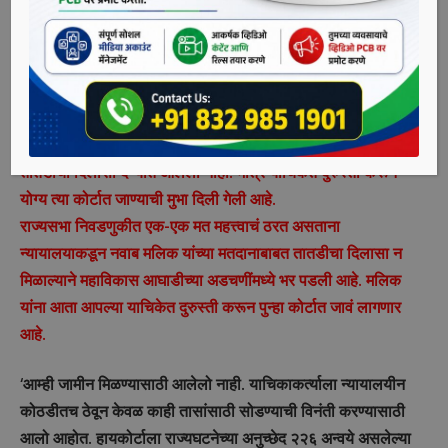
मतदानाचा हक्क नाही, असा निर्णय देत विशेष पीएमएलए न्यायालयाने
गुरुवारी या दोघांचे अर्ज फेटाळून लावल्यानंतर दोन्ही नेत्यांनी मुंबई उच्च
न्यायालयात धाव घेतली होती. या पार्श्वभूमीवर आज नवाब मलिक यांच्या
याचिकेवर सुनावणी झाली असून ज्येष्ठ वकील अमित देसाई यांनी मलिक
यांच्या बाजूने युक्तिवाद केला. यावेळी मंत्री नवाब मलिक यांना राज्यसभा
निवडणुकीत मतदान करण्याबाबत न्यायमूर्ती प्रकाश नाईक यांच्याकडून
तातडीचा दिलासा देण्यात आलेला नाही. मात्र याचिकेत दुरुस्ती करून
योग्य त्या कोर्टात जाण्याची मुभा दिली गेली आहे.
राज्यसभा निवडणुकीत एक-एक मत महत्त्वाचं ठरत असताना
न्यायालयाकडून नवाब मलिक यांच्या मतदानाबाबत तातडीचा दिलासा न
मिळाल्याने महाविकास आघाडीच्या अडचणींमध्ये भर पडली आहे. मलिक
यांना आता आपल्या याचिकेत दुरुस्ती करून पुन्हा कोर्टात जावं लागणार
आहे.
‘आम्ही जामीन मिळण्यासाठी आलेलो नाही. याचिकाकर्त्याला न्यायालयीन
कोठडीतच ठेवून केवळ काही तासांसाठी सोडण्याची विनंती करण्यासाठी
आलो आहोत. हायकोर्टाला राज्यघटनेच्या अनुच्छेद २२६ अन्वये असलेल्या