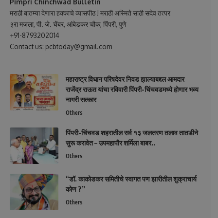
Pimpri Chinchwad Bulletin
मराठी बातम्या देणारा हक्काचे व्यासपीठ ! मराठी अस्मिते साठी सदेव तत्पर
३रा मजला, पी. जे. चेंबर, आंबेडकर चौक, पिंपरी, पुणे
+91-8793202014
Contact us: pcbtoday@gmail.com
महाराष्ट्र विधान परिषदेवर निवड झाल्याबद्दल आमदार
राजेंद्र राऊत यांचा रविवारी पिंपरी-चिंचवडमध्ये होणार भव्य
नागरी सत्कार
Others
पिंपरी-चिंचवड शहरातील सर्व १३ जलतरण तलाव तातडीने
सुरू करावेत – उपमहापौर शर्मिला बाबर..
Others
“डॉ. काकोडकर समितीचे स्वागत पण झारीतील शुक्राचार्य
कोण ?”
Others