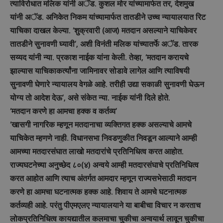
त्याविरोधात मलिक यांनी अॅड. कुशल मोर यांच्यामार्फत तर, देशमुख
यांनी अॅड. अनिकेत निकम यांच्यामार्फत तातडीने उच्च न्यायालयात रिट
याचिका दाखल केल्या. ‘शुक्रवारी (आज) मतदान असल्याने याचिकेवर
तातडीने सुनावणी घ्यावी’, अशी विनंती मलिक यांच्यातर्फे अॅड. तारक
सय्यद यांनी न्या. प्रकाश नाईक यांना केली. तेव्हा, ‘मतदान करायचे
झाल्यास याचिकाकर्त्यांना जामिनावर सोडावे लागेल आणि त्याविषयी
सुनावणी घेणारे न्यायालय वेगळे आहे. तरीही उद्या सकाळी सुनावणी घेऊन
योग्य तो आदेश देऊ’, असे संकेत न्या. नाईक यांनी दिले होते.
‘मतदान करणे हा आमचा हक्क व कर्तव्य’
‘खासगी नागरिक म्हणून मतदानाचा व्यक्तिगत हक्क असल्याचे आमचे
याचिकेत म्हणणे नाही. विधानसभा निवडणुकीत निवडून आल्याने आम्ही
आमच्या मतदारसंघात लाखो मतदारांचे प्रतिनिधित्व करत आहोत.
राज्यघटनेच्या अनुच्छेद ८०(४) अन्वये आम्ही मतदारसंघाचे प्रतिनिधित्व
करत आहोत आणि त्याच अंतर्गत आमदार म्हणून राज्यसभेसाठी मतदान
करणे हा आमचा घटनात्मक हक्क आहे. शिवाय ते आमचे घटनात्मक
कर्तव्यही आहे. परंतु पीएमएलए न्यायालयाने या बाबीचा विचार न करताच
लोकप्रतिनिधित्व कायद्यातील कलमाचा चुकीचा अन्वयार्थ लावून चुकीचा