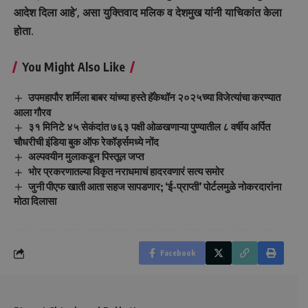
आदेश दिला आहे’, असा युक्तिवाद मलिक व देशमुख यांनी याचिकांत केला
होता.
You Might Also Like
उपमहापौर शर्मिला बाबर यांच्या हस्ते हॅकेथॉन २०२५च्या विजेत्यांचा करण्यात
आला गौरव
३१ मिनिटे ४५ सेकंदांत ७६३ पक्षी ओळखणाऱ्या पुण्यातील ८ वर्षीय अर्पित
चौधरीची इंडिया बुक ऑफ रेकॉर्ड्समध्ये नोंद
अल्पवयीन मुलाकडून पिस्तूल जप्त
भोर प्रकरणातल्या विकृत नराधमाचं हादरवणारं सत्य समोर
जुनी पीएफ खाती आता सहज सापडणार; ‘ई-प्राप्ती’ पोर्टलमुळे नोकरदारांना
मोठा दिलासा
Facebook