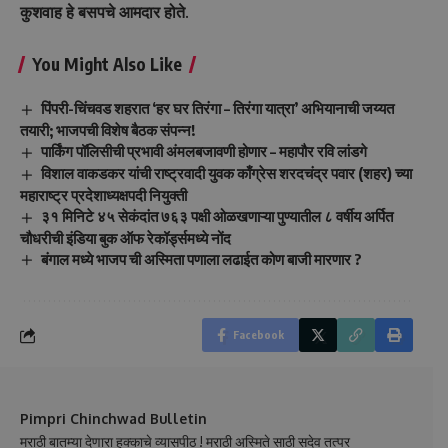
कुशवाह हे बसपचे आमदार होते.
You Might Also Like
पिंपरी-चिंचवड शहरात ‘हर घर तिरंगा – तिरंगा यात्रा’ अभियानाची जय्यत
तयारी; भाजपची विशेष बैठक संपन्न!
पार्किंग पॉलिसीची प्रभावी अंमलबजावणी होणार – महापौर रवि लांडगे
विशाल वाकडकर यांची राष्ट्रवादी युवक काँग्रेस शरदचंद्र पवार (शहर) च्या
महाराष्ट्र प्रदेशाध्यक्षपदी नियुक्ती
३१ मिनिटे ४५ सेकंदांत ७६३ पक्षी ओळखणाऱ्या पुण्यातील ८ वर्षीय अर्पित
चौधरीची इंडिया बुक ऑफ रेकॉर्ड्समध्ये नोंद
बंगाल मध्ये भाजप ची अस्मिता पणाला लढाईत कोण बाजी मारणार ?
Facebook
Pimpri Chinchwad Bulletin
मराठी बातम्या देणारा हक्काचे व्यासपीठ ! मराठी अस्मिते साठी सदेव तत्पर