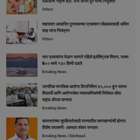
धडाडीचे नेतृत्व श्री. राज अनंत दुर्गे यांची नियुक्ती!
Others
शहरावार आधारित पुस्तकाच्या प्रकाशन सोहळ्यासाठी अमित
शाह यांना निमंत्रण
Others
चार प्रवाशांना घेऊन जाणारे पहिले इलेक्ट्रिक विमान, फक्त
₹७०० मध्ये १३० किमी उडते
Breaking News
जागतिक मानसिक आरोग्य दिनानिमित्त ४५,००० हून जास्त
विद्यार्थी आणि आरोग्यसेवा व्यावसायिकांची मिरॅकल ऑफ
माइंड ॲपला मान्यता
Breaking News
कामगारांच्या सुरक्षिततेसाठी राज्यातील कारखान्यांची होणार
विशेष तपासणी- आमदार शंकर जगताप
Breaking News
Chinchwad