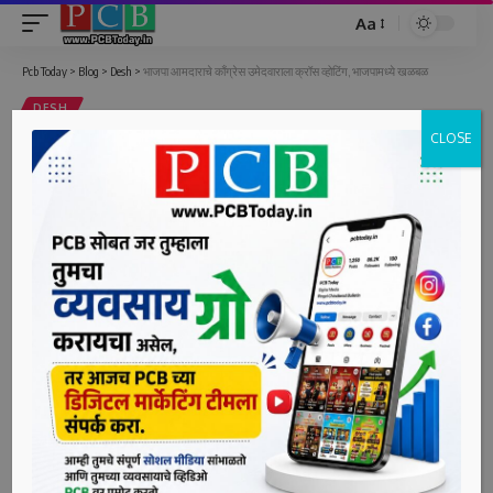
Aa
Font
Resizer
Pcb Today
>
Blog
>
Desh
>
भाजपा आमदाराचे काँग्रेस उमेदवाराला क्रॉस व्होटिंग, भाजपामध्ये खळबळ
DESH
CLOSE
भाजपा आमदाराचे काँग्रेस उमेदवाराला क्रॉस
व्होटिंग, भाजपामध्ये खळबळ
1 Min Read
bpcauthor
Last updated: June 10, 2022 3:08 pm
जयपूर,दि. १० (पीसीबी) : राज्यात सुरू असलेल्या राज्यसभा
निवडणुकीच्या पार्श्वभूमीवर भाजपात पुन्हा एकदा फूट पडल्याचं समोर
आलंय. इथं एकेकाळी वसुंधरा राजेंच्या ताफ्यातील आमदार समजल्या
जाणाऱ्या शोभाराणी कुशवाह यांनी क्रॉस व्होट केल्यानं भाजपच्या गोटात