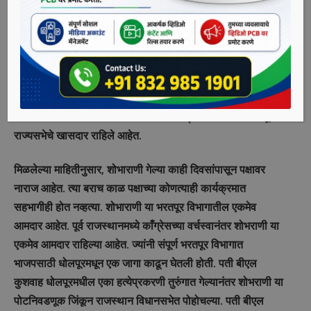
खळबळ उडालीय. शोभराणी यांनी भाजपच्या घनश्याम तिवारींऐवजी
काँग्रेसच्या प्रमोद तिवारींना मतदान केल्याचं सांगण्यात येतंय.
इकडं निवडणुकीत शोभाराणी यांचं मत नाकारलं गेल्यानं चंद्रा यांना
यावेळी राज्यसभेची जागाही काढता येणार नाही, हेही दिसून येतंय.
उद्योगपती सुभाष चंद्रा यांनी भाजपच्या पाठिंब्यानं राजस्थानमधून
राज्यसभेसाठी उमेदवारी दाखल केली होती. चंद्रा याआधी हरियाणातून
राज्यसभेचे खासदार राहिले आहेत.
मिळलेल्या माहितीनुसार, शोभाराणी गेल्या काही दिवसांपासून पक्षावर
नाराज आहेत. त्या बराच काळ पक्षाच्या कोणत्याही कार्यक्रमात
सहभागीही होत नव्हत्या. शोभाराणी या भरतपूर विभागातील एकमेव
आमदार आहेत. पूर्व राजस्थानमध्ये काँग्रेसच्या वर्चस्वानंतर शोभराणी या
एकमेव आमदार राहिल्या आहेत. ज्यांनी संपूर्ण भरतपूर विभागात
भाजपसाठी धोलपूरमधून एक जागा काढून घेतली होती. पती बीएल
कुशवाह धोलपूरमधील एका हत्येप्रकरणी तुरुंगात गेल्यानंतर शोभराणी या
पोटनिवडणूक जिंकून राजस्थान विधानसभेत पोहोचल्या. पती बीएल