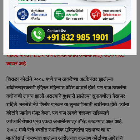
सांगली, दि. ९ (पीसीबी) – मनसे अध्यक्ष राज ठाकरेंच्या विरोधात
सांगलीमधील शिराळा कोर्टाने अजामीनपात्र वॉरंट काढलं आहे. राज
ठाकरेंना ११ जुलैला कोर्टात हजर राहण्याचे आदेश दिले आहेत. वारंवार
गैरहजर राहिल्याने शिराळा न्यायदंडाधिकाऱ्यांनी २८ एप्रिल २००२ रोजी
राज ठाकरे यांच्यासह १० जणांविरोधात अजामीनपात्र वॉरंट बजावलं
होतं. याप्रकरणी ८ जूनला सुनावणी झाली असता राज ठाकरे गैरहजर
राहिले. यानंतर कोर्टाने राज ठाकरेंविरोधात अजामीनपात्र अटक वॉरंट
काढलं आहे.
शिराळा कोर्टाने २००८ मध्ये राज ठाकरेंच्या अटकेनंतर झालेल्या
आंदोलनप्रकरणी एप्रिल महिन्यात वॉरंट काढलं होतं. पण राज ठाकरेंना
करोनाची लागण झाली असल्याने बुधवारी झालेल्या सुनावणीला गैरहजर
राहिले. मनसेचे नेते शिरीष पारकर या सुनावणीसाठी उपस्थित होते. त्यांना
कोर्टाने जामीन मंजूर केला. पण राज ठाकरे गैरहजर राहिल्याने
त्यांच्याविरोधात पुन्हा एकदा अजामीनपात्र वॉरंट काढण्यात आलं आहे.
२००८ मध्ये रेल्वे भरतीत स्थानिक भूमिपुत्रांना प्राधान्य द्या या
मागणीसाठी करण्यात आलेल्या आंदोलनात कल्याण कोर्टाच्या आदेशाने