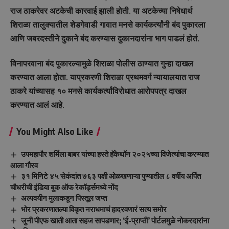
राज ठाकरेवर अटकेची कारवाई झाली होती. या अटकेच्या निषेधार्थ
शिराळा तालुक्यातील शेडगेवाडी गावात मनसे कार्यकर्त्यांनी बंद पुकारला
आणि जबरदस्तीने दुकाने बंद करण्यास दुकानदारांना भाग पाडलं होतं.
विनापरवाना बंद पुकारल्यामुळे शिराळा पोलीस ठाण्यात गुन्हा दाखल
करण्यात आला होता. याप्रकरणी शिराळा प्रथमवर्ग न्यायालयात राज
ठाकरे यांच्यासह १० मनसे कार्यकर्त्यांविरोधात आरोपपत्र दाखल
करण्यात आलं आहे.
You Might Also Like
उपमहापौर शर्मिला बाबर यांच्या हस्ते हॅकेथॉन २०२५च्या विजेत्यांचा करण्यात
आला गौरव
३१ मिनिटे ४५ सेकंदांत ७६३ पक्षी ओळखणाऱ्या पुण्यातील ८ वर्षीय अर्पित
चौधरीची इंडिया बुक ऑफ रेकॉर्ड्समध्ये नोंद
अल्पवयीन मुलाकडून पिस्तूल जप्त
भोर प्रकरणातल्या विकृत नराधमाचं हादरवणारं सत्य समोर
जुनी पीएफ खाती आता सहज सापडणार; ‘ई-प्राप्ती’ पोर्टलमुळे नोकरदारांना