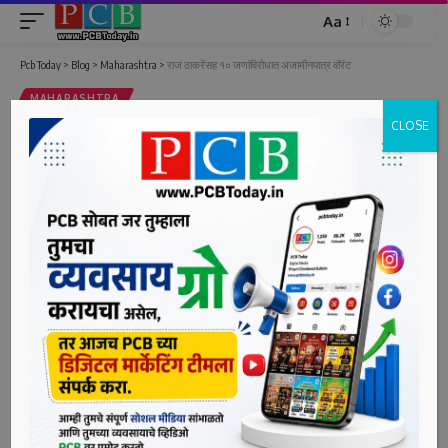
Aa
Font
Resizer
Pcb Today
>
Blog
>
Maharashtra
>
राज ठाकरेंसह १० जणांविरोधात अजामीनपात्र वॉरंट
MAHARASHTRA
CLOSE
राज ठाकरेंसह १० जणांविरोधात
अजामीनपात्र वॉरंट
1 Min Read
bpcauthor
Last updated: June 9, 2022 12:48 pm
Maharashtra Navnirman Sena (MNS) chief Raj Thackeray was on
12th Feb 2014 , released by Mumbai Police, barley two hours after he was
detained in connection with his 'raasta roko' agitation against toll plazas in
the state,Raj was detained by the Mumbai Police as thousands of his
workers protested against the collection of tax at toll plazas in the state.