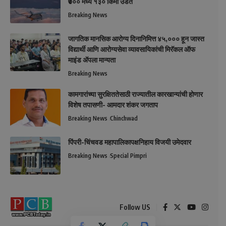
₹७०० मध्ये १३० किमी उडते
Breaking News
जागतिक मानसिक आरोग्य दिनानिमित्त ४५,००० हून जास्त
विद्यार्थी आणि आरोग्यसेवा व्यावसायिकांची मिरॅकल ऑफ
माइंड ॲपला मान्यता
Breaking News
कामगारांच्या सुरक्षिततेसाठी राज्यातील कारखान्यांची होणार
विशेष तपासणी- आमदार शंकर जगताप
Breaking News
Chinchwad
पिंपरी-चिंचवड महापालिकापक्षनिहाय विजयी उमेदवार
Breaking News
Special Pimpri
Follow US