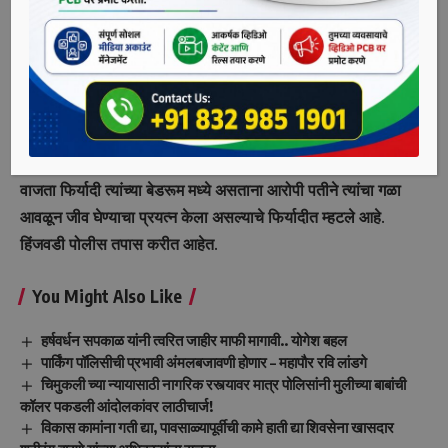
नकुल कोमलदास आठवले (वय 33, रा. यवतमाळ) असे अटक केलेल्या
आरोपीचे नाव आहे. याप्रकरणी पीडित महिलेने हिंजवडी पोलीस ठाण्यात
फिर्याद दिली आहे.
पोलिसांनी दिलेल्या माहितीनुसार, आरोपी पतीने दारूच्या नशेत फिर्यादी
यांच्या आईने लग्नात सोन्याची चेन दिली नाही, याचा राग मनात धरून
वारंवार फिर्यादीला हाताने मारहाण केली. 4 जून रोजी रात्री साडेआठ
वाजता फिर्यादी त्यांच्या बेडरूम मध्ये असताना आरोपी पतीने त्यांचा गळा
आवळून जीव घेण्याचा प्रयत्न केला असल्याचे फिर्यादीत म्हटले आहे.
हिंजवडी पोलीस तपास करीत आहेत.
You Might Also Like
हर्षवर्धन सपकाळ यांनी त्वरित जाहीर माफी मागावी.. योगेश बहल
पार्किंग पॉलिसीची प्रभावी अंमलबजावणी होणार – महापौर रवि लांडगे
चिमुकली च्या न्यायासाठी नागरिक रस्त्यावर मात्र पोलिसांनी मुलीच्या बाबांची
कॉलर पकडली आंदोलकांवर लाठीचार्ज!
विकास कामांना गती द्या, पावसाळ्यापूर्वीची कामे हाती द्या शिवसेना खासदार