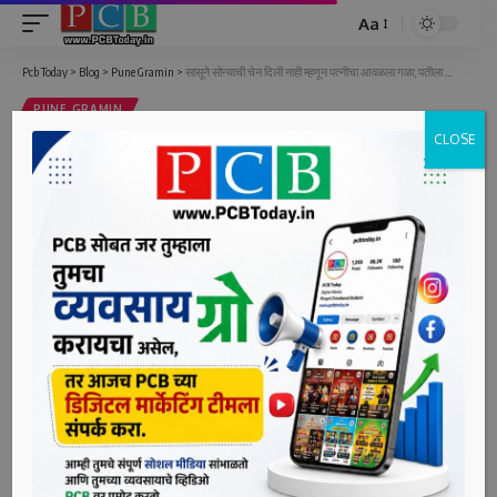
Aa
Font
Resizer
Pcb Today
>
Blog
>
Pune Gramin
>
सासूने सोन्याची चेन दिली नाही म्हणून पत्नीचा आवळला गळा; पतीला अटक
PUNE GRAMIN
CLOSE
सासूने सोन्याची चेन दिली नाही म्हणून पत्नीचा
आवळला गळा; पतीला अटक
1 Min Read
bpcauthor
Last updated: June 8, 2022 5:26 pm
हिंजवडी, दि. ८ (पीसीबी) – सासूने लग्नात सोन्याची चेन दिली नाही. या
कारणावरून पतीने पत्नीचा गळा आवळून तिचा जीव घेण्याचा प्रयत्न
केला. ही घटना 4 जून रोजी रात्री बावधन येथे घडली.