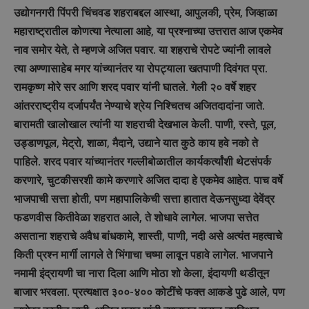
उद्योगनगरी पिंपरी चिंचवड शहराबद्दल आस्था, आपुलकी, प्रेम, जिव्हाळा
महाराष्ट्रातील कोणत्या नेत्याला आहे, या प्रश्नाच्या उत्तरात आज एकमेव
नाव समोर येते, ते म्हणजे अजित पवार. या शहराचे रोपटे ज्यांनी लावले
त्या अण्णासाहेब मगर यांच्यानंतर या रोपट्याला खतपाणी दिवंगत प्रा.
रामकृष्ण मोरे सर आणि शरद पवार यांनी घातले. गेली २० वर्षे शहर
आंतरराष्ट्रीय दर्जापर्यंत नेण्याचे श्रेय निश्चितच अजितदादांना जाते.
बारामती खालोखाल त्यांनी या शहराची देखभाल केली. पाणी, रस्ते, पूल,
उड्डाणपूल, मेट्रो, शाळा, मैदाने, उद्याने यात कुठे काय हवे नको ते
पाहिले. शरद पवार यांच्यानंतर गल्लीबोळातील कार्यकर्त्यांशी थेटसंपर्क
करणारे, चुटकीसरशी कामे करणारे अजित दादा हे एकमेव आहेत. पाच वर्षे
भाजपाची सत्ता होती, पण महापालिकेची सत्ता हातात देऊनसुध्दा देवेंद्र
फडणवीस कितीवेळा शहरात आले, ते शोधावे लागेल. भाजपा सत्तेत
असताना शहराचे अवैध बांधकामे, शास्ती, पाणी, नदी असे अत्यंत महत्वाचे
किती प्रश्न मार्गी लागले ते भिंगाचा चष्मा लावून पहावे लागेल. भाजपाने
नमामी इंद्रायणी चा नारा दिला आणि मोठा शो केला, इंदायणी थडीतून
बाजार भरवला. प्रत्यक्षात ३००-४०० कोटींचे फक्त आकडे पुढे आले, पण