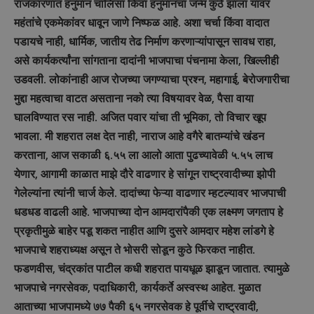
राजकारणात हनुमान चालिसा किंवा हनुमानचा जन्म कुठे झाला यावर
महंतांचे एकमेकांवर धावून जाणे निष्फळ आहे. अशा चर्चा किंवा वादात
पडायचे नाही, धार्मिक, जातीय तेढ निर्माण करणाऱ्यांपासून सावध राहा,
असे कार्यकर्त्यांना सांगताना दादांनी भाजपाचा पंचनामा केला, खिल्लीही
उडवली. लोकांनाही आज रोजच्या जगण्याचा प्रश्न, महागाई, बेरोजगारीचा
मुद्दा महत्वाचा वाटत असताना नको त्या विषयावर वेळ, पैसा वाया
घालविण्यात रस नाही. अजित पवार यांचा ती भूमिका, तो विचार खूप
भावला. मी शहरात लक्ष देत नाही, नाराज आहे वगैरे बातम्यांचे खंडन
करताना, आज सकाळी ६.५५ ला आलो आता पुढच्यावेळी ५.५५ लाच
येणार, आगामी काळात माझे दौरे वाढणार हे सांगून राष्ट्रवादीच्या झोपी
गेलेल्यांना त्यांनी चार्ज केले. दादांच्या फेऱ्या वाढणार म्हटल्यावर भाजपाची
धडधड वाढली आहे. भाजपाच्या दोन आमदारांपैकी एक लक्ष्मण जगताप हे
प्रकृतीमुळे बाहेर पडू शकत नाहीत आणि दुसरे आमदार महेश लांडगे हे
भाजपाचे शहराध्यक्ष असून ते भोसरी सोडून कुठे फिरकत नाहीत.
फडणवीस, चंद्रकांत पाटील कधी शहरात पायधूळ झाडून जातात. त्यामुळे
भाजपाचे नगरसेवक, पदाधिकारी, कार्यकर्ते अस्वस्थ आहेत. मुळात
आताच्या भाजपामध्ये ७७ पैकी ६५ नगरसेवक हे पूर्वीचे राष्ट्रवादी,