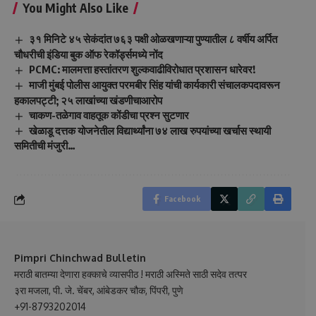
You Might Also Like
३१ मिनिटे ४५ सेकंदांत ७६३ पक्षी ओळखणाऱ्या पुण्यातील ८ वर्षीय अर्पित
चौधरीची इंडिया बुक ऑफ रेकॉर्ड्समध्ये नोंद
PCMC: मालमत्ता हस्तांतरण शुल्कवाढीविरोधात प्रशासन धारेवर!
माजी मुंबई पोलीस आयुक्त परमबीर सिंह यांची कार्यकारी संचालकपदावरून
हकालपट्टी; २५ लाखांच्या खंडणीचाआरोप
चाकण-तळेगाव वाहतूक कोंडीचा प्रश्न सुटणार
खेळाडू दत्तक योजनेतील विद्यार्थ्यांना ७४ लाख रुपयांच्या खर्चास स्थायी
समितीची मंजुरी…
Facebook
Pimpri Chinchwad Bulletin
मराठी बातम्या देणारा हक्काचे व्यासपीठ ! मराठी अस्मिते साठी सदेव तत्पर
३रा मजला, पी. जे. चेंबर, आंबेडकर चौक, पिंपरी, पुणे
+91-8793202014