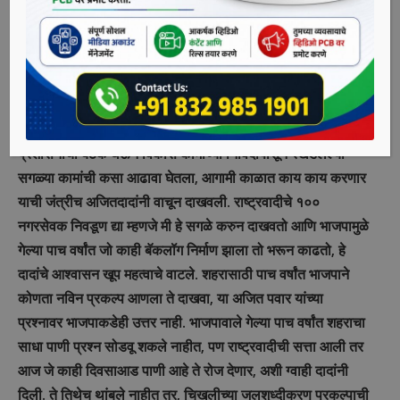
राष्ट्रवादीचा अभूतपूर्व गर्दीचा मेळावा आणि प्रदीर्घ अशी पत्रकार परिषद.
कार्यकर्त्यांना मार्गदर्शन करताना अजित पवार यांचा जोश काही औरच
होता. तब्बल पावणे दोन तासाच्या भाषणातून त्यांनी जे काही चित्र
रेखाटले ते पाहिल्यावर आता भाजपाची धडगत नाही, असे म्हटल्यास वावगे
ठरू नये. मुळात अजित पवार यांची देहबोली व भाषणे पहिल्यापेक्षा खूपच
जोशपूर्ण आणि दमदार होती. मार्च मध्ये भाजपा सत्तेतून पायउतार होताच
प्रशासनाची बैठक घेऊन विकास कामांच्या निविदांपासून रखडलेल्या
सगळ्या कामांची कसा आढावा घेतला, आगामी काळात काय काय करणार
याची जंत्रीच अजितदादांनी वाचून दाखवली. राष्ट्रवादीचे १००
नगरसेवक निवडूण द्या म्हणजे मी हे सगळे करुन दाखवतो आणि भाजपामुळे
गेल्या पाच वर्षांत जो काही बॅकलॉग निर्माण झाला तो भरून काढतो, हे
दादांचे आश्वासन खूप महत्वाचे वाटले. शहरासाठी पाच वर्षांत भाजपाने
कोणता नविन प्रकल्प आणला ते दाखवा, या अजित पवार यांच्या
प्रश्नावर भाजपाकडेही उत्तर नाही. भाजपावाले गेल्या पाच वर्षांत शहराचा
साधा पाणी प्रश्न सोडवू शकले नाहीत, पण राष्ट्रवादीची सत्ता आली तर
आज जे काही दिवसाआड पाणी आहे ते रोज देणार, अशी ग्वाही दादांनी
दिली. ते तिथेच थांबले नाहीत तर, चिखलीच्या जलशुध्दीकरण प्रकल्पाची