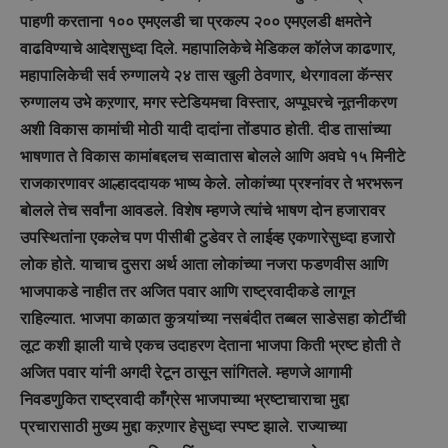
पाहणी करताना १०० एमएलडी चा प्रकल्प २०० एमएलडी क्षमतेने
वाढविण्याचे आदेशसुध्दा दिले. महापालिकेचे मेडिकल कॉलेज काढणार,
महापालिकेची सर्व रुग्णालये २४ तास खुली ठेवणार, थेरगावला कॅन्सर
रुग्णालय उभे कऱणार, मगर स्टेडियमचा विस्तार, अप्पूघरचे नूतनीकरण
अशी विकास कामांची मोठी यादी दादांना तोंडपाठ होती. दीड तासांच्या
भाषणात ते विकास कामांबद्दलच सव्वातास बोलले आणि अवघे १५ मिनीटे
राजकारणावर आल्हाददायक भाष्य केले. लोकांच्या प्रश्नांवर ते भरभरून
बोलले तेच सर्वांना आवडले. विशेष म्हणजे त्यांचे भाषण दोन हजारावर
उपस्थितांना एकलेच पण पीसीबी टुडेवर ते लाईव्ह एकणारेसुध्दा हजारो
लोक होते. याचाच दुसरा अर्थ आता लोकांच्या नजरा फडणवीस आणि
भाजपाकडे नाहीत तर अजित पवार आणि राष्ट्रवादीकडे लागून
राहिल्यात. भाजपा काळात कुत्र्यांच्या नसबंदीत तब्बल साडेसहा कोटींची
लूट कशी झाली याचे एकच उदाहरण देताना भाजपा किती भ्रष्ट होती ते
अजित पवार यांनी अगदी रेटून ठासून सांगितले. म्हणजे आगामी
निवडणुकित राष्ट्रवादी काँग्रेस भाजपाच्या भ्रष्टाचाराचा मुद्दा
प्रचारासाठी मुख्य मुद्दा कऱणार हेसुध्दा स्पष्ट झाले. राज्याच्या