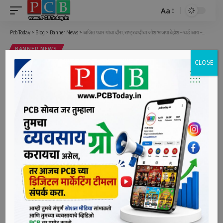
Aa
Font
Resizer
Pcb Today
>
Blog
>
Banner News
>
अजित पवार यांचा दौरा, राष्ट्रवादीचा जोश भाजपा बेहोश – थर्ड आय – अविनाश चिलेकर
BANNER NEWS
CLOSE
अजित पवार यांचा दौरा, राष्ट्रवादीचा जोश
भाजपा बेहोश – थर्ड आय – अविनाश चिलेकर
7 Min Read
bpcauthor
Last updated: June 5, 2022 11:39 am
उपमुख्यमंत्री अजित पवार यांनी शुक्रवारी (३ जून) दिवसभर पिंपरी
चिचवड शहराचा जो काही दौरा केला तो आगामी निवडणुकीत काय
परिस्थिती असेल याची एक झलक होती. भल्या सकाळी ६.५५ पासून
दुपारी ४.४५ पर्यंत विविध २० प्रकल्पांचे भूमीपूजन व उद्घाटने,