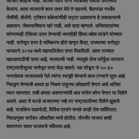
जागेवर काहीच नाही. अजित पवार यांनी त्याबाबत सवाल उपस्थित
केलाय, आता भाजपाचे काय उत्तर येते ते पहायचे. बैलगाडा स्पर्धेत
जेसीबी, बोलेरो, ट्रॅक्टर बक्षिसांचीही थट्टा उडवताना हे लबाडाघरचे
आवतान, जेवल्याशिवाय खरे नाही, असे दादा म्हणाले. अजितदादांच्या
कोणत्याही टीकेला उत्तर देण्याची जराशीही हिंमत महेश लांडगे यांच्यात
नाही. सत्तेतून सत्ता हे समिकरण होते म्हणून केंद्र, राज्याच्या सत्तेतून
भाजपाने २०१७ मध्ये महापालिकेत सत्ता मिळविली. आता राज्यात
महाआघाडीची सत्ता आहे, भाजपाची नाही. त्यामुळे तोच फॉर्मुला वापरून
राष्ट्रवादीसुध्दा सत्तेतून सत्ता घेऊ शकते. पक्ष सोडून जे ५०-६०
नगरसेवक भाजपामध्ये गेले त्यांना स्वगृही घेण्याचे काम टप्प्याने सुरू आहे.
निवडूण येण्याची क्षमता हा निकष पाहूनच उमेदवारी देणार असे अजित
पवार म्हणतात. तशी क्षमता असणाऱ्यांची धाव सत्तेत कोण येणार या दिशेने
असते. आता ते पारडे भाजपाच्या नव्हे तर राष्ट्रवादीच्या दिशेने झुकते
आहे. राजकिय घडामोडी, विविध प्रसंग सगळे काही तेच दर्शवितात.
निवडणुका सप्टेंबर-ऑक्टोंबर मध्ये होतील, तोपर्यंत भाजपा कशी
सावरणार यावर भाजपाचे भवितव्य आहे.