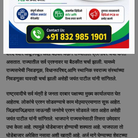
असल्याची माहिती राष्ट्रवादी काँग्रेसचे प्रदेशाध्यक्ष आणि जलसंपदा
मंत्री जयंत पाटील यांनी दिली आहे. राष्ट्रवादी काँग्रेसचे राष्ट्रीय
अध्यक्ष आदरणीय शरद पवार यांनी आज मंत्री, खासदार व प्रमुख नेत्यांची
आढावा बैठक यशवंतराव चव्हाण प्रतिष्ठान येथे आयोजित केली होती. या
बैठकीनंतर जयंत पाटील यांनी माध्यमांशी संवाद साधला.
शरद पवार अधूनमधून अशा बैठका घेऊन राज्यातील प्रश्नावर चर्चा करत
असतात. राज्यातील सर्व प्रश्नावर या बैठकीत चर्चा झाली. यामध्ये
राज्यसभेची निवडणूक, विधानपरिषद,आणि स्थानिक स्वराज्य संस्थांच्या
निवडणुका यावरही चर्चा झाली असेही जयंत पाटील यांनी सांगितले.
राष्ट्रवादीचे सर्व मंत्री हे जनता दरबार पक्षाच्या मुख्य कार्यालयात घेत
आहेतच. लोकांचे प्रश्न सोडवण्याचे काम मोठ्याप्रमाणात सुरू आहेत.
जिल्हयाजिल्हयात जाऊनही जनतेचे प्रश्न सोडवले जात आहेत असेही
जयंत पाटील यांनी सांगितले. भाजपाने राज्यसभेसाठी तिसरा उमेदवार
उभा केला आहे. त्यामुळे घोडेबाजार होण्याची शक्यता आहे. भाजपाला तो
घोडेबाजार अपेक्षित नसावा अशी खात्री आहे. अर्ज मागे घेण्याच्या शेवटच्या