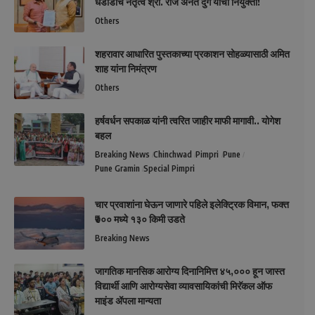
धडाडीचे नेतृत्व श्री. राज अनंत दुर्गे यांची नियुक्ती!
Others
शहरावार आधारित पुस्तकाच्या प्रकाशन सोहळ्यासाठी अमित
शाह यांना निमंत्रण
Others
हर्षवर्धन सपकाळ यांनी त्वरित जाहीर माफी मागावी.. योगेश
बहल
Breaking News
Chinchwad
Pimpri
Pune
Pune Gramin
Special Pimpri
चार प्रवाशांना घेऊन जाणारे पहिले इलेक्ट्रिक विमान, फक्त
₹७०० मध्ये १३० किमी उडते
Breaking News
जागतिक मानसिक आरोग्य दिनानिमित्त ४५,००० हून जास्त
विद्यार्थी आणि आरोग्यसेवा व्यावसायिकांची मिरॅकल ऑफ
माइंड ॲपला मान्यता