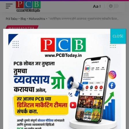
Aa
Font
Resizer
Pcb Today
>
Blog
>
Maharashtra
>
“जातीनिहाय जनगणना होणे आवश्यक; मुख्यमंत्र्यांना सर्वपक्षीय बैठक घेण्याची विनंती करणार”
MAHARASHTRA
CLOSE
“जातीनिहाय जनगणना होणे आवश्यक;
मुख्यमंत्र्यांना सर्वपक्षीय बैठक घेण्याची विनंती
करणार”
1 Min Read
bpcauthor
Last updated: June 3, 2022 2:51 pm
मुंबई,दि.०३(पीसीबी) – जातीनिहाय जनगणना होणे आवश्यक असून
राष्ट्रवादीची मागणी आहेच शिवाय तशी भूमिकाही आहे. त्यामुळे मुख्यमंत्री
उध्दव ठाकरे यांना पक्षाच्यावतीने सर्वपक्षीय बैठक घेण्याची विनंती करणार