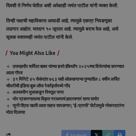
दिवशी ते निर्णय घेतील अशी अपेक्षाही जयंत पाटील यांनी व्यक्त केली.
तिन्ही पक्षाची महाविकास आघाडी आहे, त्यामुळे एकत्र निवडणूका
लढणार आहोत. मतदान १० जूनला आहे. त्यामुळे बराच वेळ आहे, असे
सूचक वक्तव्यही जयंत पाटील यांनी केले.
You Might Also Like
उपमहापौर शर्मिला बाबर यांच्या हस्ते हॅकेथॉन २०२५च्या विजेत्यांचा करण्यात
आला गौरव
३१ मिनिटे ४५ सेकंदांत ७६३ पक्षी ओळखणाऱ्या पुण्यातील ८ वर्षीय अर्पित
चौधरीची इंडिया बुक ऑफ रेकॉर्ड्समध्ये नोंद
अल्पवयीन मुलाकडून पिस्तूल जप्त
भोर प्रकरणातल्या विकृत नराधमाचं हादरवणारं सत्य समोर
जुनी पीएफ खाती आता सहज सापडणार; ‘ई-प्राप्ती’ पोर्टलमुळे नोकरदारांना
मोठा दिलासा
Facebook