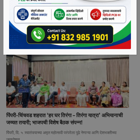
हर्षवर्धन सपकाळ यांनी त्वरित जाहीर माफी मागावी.. योगेश बहल
पिंपरी, दि. ५ -पिंपरी चिंचवड शहर राष्ट्रवादी काँग्रेस पार्टीच्या वतीने शहराध्यक्ष योगेश
…
bpcauthor
August 5, 2026
पिंपरी-चिंचवड शहरात ‘हर घर तिरंगा – तिरंगा यात्रा’ अभियानाची
जय्यत तयारी; भाजपची विशेष बैठक संपन्न!
​पिंपरी, दि. ५ :स्वातंत्र्याच्या अमृत महोत्सवी परंपरेला पुढे नेणाऱ्या आणि देशभक्तीच्या
जयघोषात
…