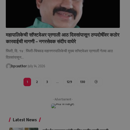
महापालिकेची सॉफ्टवेअर प्रणाली आठ दिवसांपासून ठप्पदोषींवर कठोर
कारवाईची मागणी – नगरसेवक संदीप वाघेरे
पिंपरी, दि. १४ : पिंपरी-चिंचवड महानगरपालिकेची मुख्य सॉफ्टवेअर प्रणाली गेल्या आठ
दिवसांपासून
…
bpcauthor
July 14, 2026
1
2
3
…
129
130
- Advertisement -
Latest News