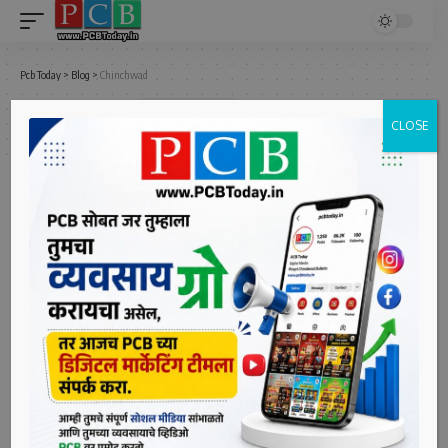
Pcb Today
>
Blog
>
Chinchwad
Chinchwad
CLOSE
Latest Chinchwad News