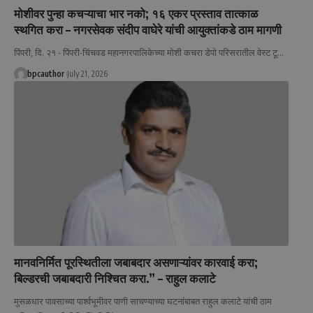
मोशीवर पुन्हा कचऱ्याचा भार नको; १६ एकर प्रस्ताव तात्काळ
स्थगित करा – नगरसेवक संदीप वाघेरे यांची आयुक्तांकडे ठाम मागणी
पिंपरी, दि. २१ - पिंपरी-चिंचवड महानगरपालिकेच्या मोशी कचरा डेपो परिसरातील वेस्ट टू
…
bpcauthor
July 21, 2026
मानवनिर्मित पूरस्थितीला जबाबदार असणाऱ्यांवर कारवाई करा;
बिल्डरची जबाबदारी निश्चित करा.” – राहुल कलाटे
मुसळधार पावसाच्या पार्श्वभूमीवर पाणी साचण्याच्या घटनांबाबत राहुल कलाटे यांची ठाम