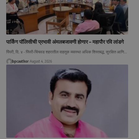
पार्किंग पॉलिसीची प्रभावी अंमलबजावणी होणार – महापौर रवि लांडगे
पिंपरी, दि. ४ - पिंपरी-चिंचवड शहरातील वाहतूक व्यवस्था अधिक शिस्तबद्ध, सुरक्षित आणि
…
bpcauthor
August 4, 2026