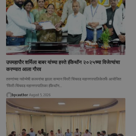
उपमहापौर शर्मिला बाबर यांच्या हस्ते हॅकेथॉन २०२५च्या विजेत्यांचा
करण्यात आला गौरव
तरुणांच्या नवोन्मेषी कल्पनांचा झाला सन्मान पिंपरी चिंचवड महानगरपालिकेतर्फे आयोजित
'पिंपरी-चिंचवड महानगरपालिका हॅकेथॉन
…
bpcauthor
August 5, 2026