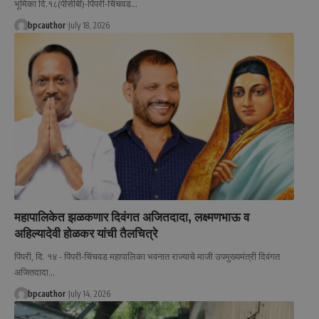
भूमिका दि.१८(पीसीबी)-पिंपरी-चिंचवड
…
bpcauthor
July 18, 2026
महापालिकेत झळकणार दिवंगत अजितदादा, लक्ष्मणभाऊ व
अहिल्यादेवी होळकर यांची तैलचित्रे
पिंपरी, दि. १४ - पिंपरी-चिंचवड महापालिका भवनात राज्याचे माजी उपमुख्यमंत्री दिवंगत
अजितदादा
…
bpcauthor
July 14, 2026