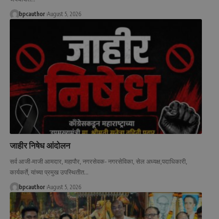
bpcauthor
August 5, 2026
जाहीर निषेध आंदोलन
सर्व आजी-माजी आमदार, महापौर, नगरसेवक- नगरसेविका, सेल अध्यक्ष,पदाधिकारी,
कार्यकर्ते, यांच्या प्रमुख उपस्थितीत
…
bpcauthor
August 5, 2026