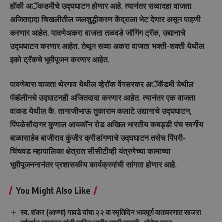
हॉकी अॅकडमीचे उद्घघाटन होणार आहे. त्यानंतर सव्वादहा वाजता
अजितदादा चिखलीतील जलशुद्धीकरण केंद्राला भेट देणार असून पाहणी
करणार आहेत. पावणेअकरा वाजता तळवडे जॉगिंग ट्रॅक, उद्यानाचे
उद्घघाटन करणार आहेत. तेथून सव्वा अकरा वाजता भक्ती-शक्ती येथील
इको ट्रॅकचे भूमीपूजन करणार आहेत.
पावणेबारा वाजता थेरगाव येथील व्हेरॉक वेंगसरकर अॅकॅडमी येथील
पॅव्हॅलीनचे उद्घाटनही अजितदादा करणार आहेत. त्यानंतर एक वाजता
वाकड येथील कै. तानाजीभाऊ तुकाराम कलाटे उद्यानाचे उद्घघाटन,
पिंपळेसौदागर कुणाल आयकॉन रोड अखिल भारतीय कबड्डी पंच स्वर्गीय
बाळासाहेब बाजीराव कुंजीर क्रीडांगणाचे उद्घघाटन तसेच पिंपरी-
चिंचवड महापालिका क्षेत्रात सीसीटीव्ही यंत्रणेच्या कामाच्या
भूमीपूजननानंतर प्रशासकीय कार्यक्रमांची सांगता होणार आहे.
You Might Also Like
स्व. शंकर (आण्णा) गावडे यांचा २२ वा स्मृतिदिन भावपूर्ण वातावरणात साजरा