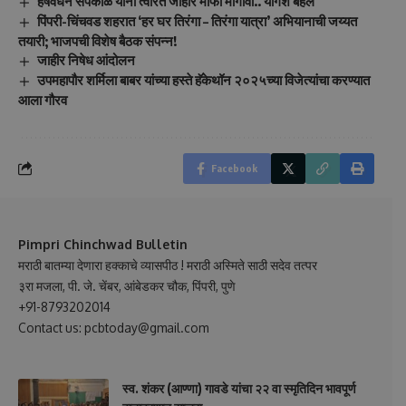
हर्षवर्धन सपकाळ यांनी त्वरित जाहीर माफी मागावी.. योगेश बहल
पिंपरी-चिंचवड शहरात ‘हर घर तिरंगा – तिरंगा यात्रा’ अभियानाची जय्यत
तयारी; भाजपची विशेष बैठक संपन्न!
जाहीर निषेध आंदोलन
उपमहापौर शर्मिला बाबर यांच्या हस्ते हॅकेथॉन २०२५च्या विजेत्यांचा करण्यात
आला गौरव
Facebook
Pimpri Chinchwad Bulletin
मराठी बातम्या देणारा हक्काचे व्यासपीठ ! मराठी अस्मिते साठी सदेव तत्पर
३रा मजला, पी. जे. चेंबर, आंबेडकर चौक, पिंपरी, पुणे
+91-8793202014
Contact us: pcbtoday@gmail.com
स्व. शंकर (आण्णा) गावडे यांचा २२ वा स्मृतिदिन भावपूर्ण