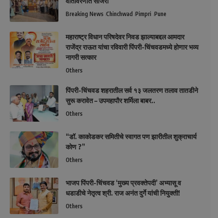
वातावरणात साजरा
Breaking News
Chinchwad
Pimpri
Pune
महाराष्ट्र विधान परिषदेवर निवड झाल्याबद्दल आमदार
राजेंद्र राऊत यांचा रविवारी पिंपरी-चिंचवडमध्ये होणार भव्य
नागरी सत्कार
Others
पिंपरी-चिंचवड शहरातील सर्व १३ जलतरण तलाव तातडीने
सुरू करावेत – उपमहापौर शर्मिला बाबर..
Others
“डॉ. काकोडकर समितीचे स्वागत पण झारीतील शुक्राचार्य
कोण ?”
Others
भाजप पिंपरी-चिंचवड ‘मुख्य प्रवक्तेपदी’ अभ्यासू व
धडाडीचे नेतृत्व श्री. राज अनंत दुर्गे यांची नियुक्ती!
Others