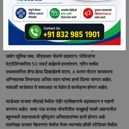
आहे.
पिंपरी-चिंचवड महापालिकेतील नगरसेवकांचा कार्यकाळ 13 मार्च रोजी
संपुष्टात आला. तेव्हापासून प्रशासकीय राजवट सुरु झाली आहे.
प्रशासक राजवट लागू झाल्यानंतर अजित पवार पहिल्यांद्या शहरात येत
आहेत. विविध विकासकामांची उद्घाटने, भूमिपूजने करणार आहेत. त्यामुळे
त्यांच्या दौ-याकडे सर्वांचे लक्ष लागले आहे. महापालिका मुख्यालयातील
उद्योग सुविधा कक्ष, सीएसआर सेलचे उद्घाटन, पोलिसांना
पेट्रोलिंगकरिता 50 स्मार्ट बाईकचे हस्तांतरण, ग्रीन मार्शल
पथकाकरिता हॅण्ड हेल्ड डिव्हाईसचे वाटप, 6 फायर मोटार सायकल्स
अग्निशामक विभागाला अजित पवार यांच्या हस्ते दिल्या जाणार आहेत.
सकाळी साडेसात ते सव्वाआठ या वेळेत हे कार्यक्रम होणार आहेत.
साडेआठ वाजता सीएमई येथील रोईंग प्रशिक्षणाचे उद्घघाटन व पाहणी
करणार आहेत. सव्वा नऊ वाजता भोसरीतील सखुबाई गवळी उद्यानातील
बहुमजली वाहनतळाचे भूमिपूजन अजितदादांच्या हस्ते होणार आहे.
पावणेदहा वाजता नेहरुनगर येथील मेजर ध्यानचंद हॉकी स्टेडियम येथील