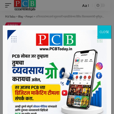
Aa
Font
Resizer
Pcb Today
>
Blog
>
Pimpri
>
अजितदादांच्या हस्ते शुक्रवारी महापालिकेच्या विविध विकासकामांची भूमीपूजने, उद्घाटने
PIMPRI
CLOSE
अजितदादांच्या हस्ते शुक्रवारी महापालिकेच्या
विविध विकासकामांची भूमीपूजने, उद्घाटने
2 Min Read
bpcauthor
Last updated: June 2, 2022 2:46 pm
पिंपरी दि. २ (पीसीबी)- राज्याचे उपमुख्यमंत्री तथा पुणे जिल्ह्याचे
पालकमंत्री अजित पवार यांच्या हस्ते उद्या (शुक्रवारी) पिंपरी-चिंचवड
महापालिकेच्या विविध विकासकामांची भूमीपूजने आणि उद्घाटने होणार
आहेत. सकाळी साडेसात वाजल्यापासून त्यांच्या दौ-याला सुरुवात होणार