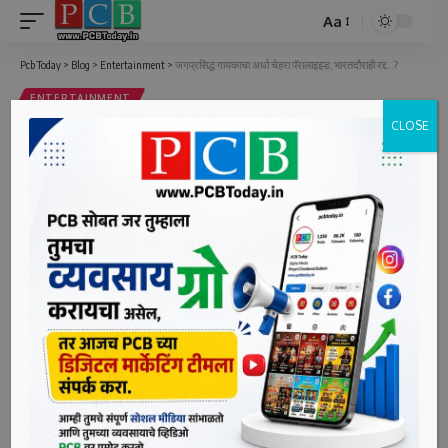
Aa
Font
Resizer
Pcb Today
>
Blog
>
Entertainment
>
जगप्रसिद्ध गायकाचा अर्धा चेहरा पॅरालाइझ्ड, भारतदौराही रद्द…?
ENTERTAINMENT
CLOSE
जगप्रसिद्ध गायकाचा अर्धा चेहरा पॅरालाइझ्ड,
भारतदौराही रद्द…?
2 Min Read
bpcauthor
Last updated: June 11, 2022 4:42 pm
मुंबई,दि.११(पीसीबी) – जगभरात मोठी फॅन फॉलोइंग असणारा जस्टिन
बीबर हा गायक एका गंभीर आजाराशी झुंज देत आहे. स्वत: जस्टिनने
इन्स्टाग्रामवर व्हिडिओ शेअर करत याबाबत माहिती दिली आहे. जस्टिन
रामसे हंट सिंड्रोम या आजाराने त्रस्त आहे, ज्यामुळे त्याचा अर्धा चेहरा