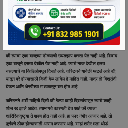
पॅरालाइझ्ड झाला आहे. त्याने व्हिडिओ शेअर करत असे म्हटले आहे की
काहीसा ब्रेक घेऊन त्याचे पुढील शो रद्द करत आहे.
जस्टिन बीबर याने व्हिडिओ शेअर करत असे म्हटले आहे की, एका भयंकर
व्हायरसमुळे तो या सिंड्रोमशी सामना करत आहे. हा व्हायरस त्याच्या
चेहऱ्याच्या आणि कानांच्या नसांवर हल्ला करत आहे. त्यामुळे त्याचा
चेहऱ्याला अर्धांगवायू झाला आहे. जस्टिनने या व्हिडिओमध्ये दाखवले आहे
की त्याचा एका बाजूच्या डोळ्याची उघडझाप करता येत नाही आहे. शिवाय
एका बाजूने हसता देखील येत नाही आहे. त्याचे नाक देखील हलत
नसल्याचे या व्हिडिओमधून दिसते आहे. जस्टिनने यावेळी म्हटले आहे की,
यातून बरे होण्यासाठी किती वेळ लागेल हे माहित नाही. मात्र तो विश्रांती
घेऊन आणि थेरपीच्या माध्यमातून बरा होत आहे.
जस्टिनने अशी माहिती दिली की गेल्या काही दिवसांपासून त्याचे काही
शोज रद्द झाले आहेत. त्यामागचे कारणही हेच आहे की त्याला
शारिरिकदृष्ट्या ते शक्य होत नाही आहे. हा फार गंभीर आजार आहे. तो
पूर्णपणे ठीक होण्यासाठी आराम करणार आहे. ‘माझं शरीर मला थोडं